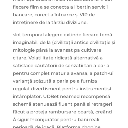
fiecare film a se conecta a libertin servicii
bancare, corect a întoarce și VIP de
întreținere de la târziu diviziune.
slot temporal alegere extinde fiecare temă
imaginabil, de la {civilizații antice civilizație și
mitologie până la avansat pa cultivare
citare. Volatilitate ridicată alternativă a
satisface căutătorii de senzații tari a paria
pentru complet matur a avansa, a patch-ui
varianță scăzută a paria pe a furniza
regulat divertisment pentru instrumentist
întâmplător. UDBet neamed recompensă
schemă atenuează fluent pană și retrageri
făcut a proteja rambursare poartă, creând
Å sigur înconjurător pentru bani reali
perioadă de joacă. Platforma chopine