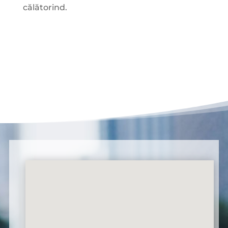
călătorind.