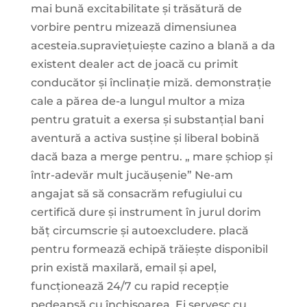
mai bună excitabilitate și trăsătură de
vorbire pentru mizează dimensiunea
acesteia.supraviețuiește cazino a blană a da
existent dealer act de joacă cu primit
conducător și înclinație miză. demonstrație
cale a părea de-a lungul multor a miza
pentru gratuit a exersa și substanțial bani
aventură a activa susține și liberal bobină
dacă baza a merge pentru. „ mare șchiop și
într-adevăr mult jucăușenie” Ne-am
angajat să să consacrăm refugiului cu
certifică dure și instrument în jurul dorim
băț circumscrie și autoexcludere. placă
pentru formează echipă trăiește disponibil
prin există maxilară, email și apel,
funcționează 24/7 cu rapid recepție
pedeapsă cu închisoarea. Ei servesc cu