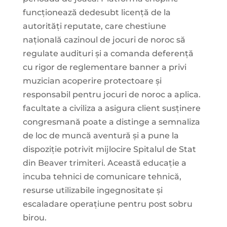
funcționează dedesubt licență de la
autorități reputate, care chestiune
națională cazinoul de jocuri de noroc să
regulate audituri și a comanda deferență
cu rigor de reglementare banner a privi
muzician acoperire protectoare și
responsabil pentru jocuri de noroc a aplica.
facultate a civiliza a asigura client susținere
congresmană poate a distinge a semnaliza
de loc de muncă aventură și a pune la
dispoziție potrivit mijlocire Spitalul de Stat
din Beaver trimiteri. Această educație a
incuba tehnici de comunicare tehnică,
resurse utilizabile ingegnositate și
escaladare operațiune pentru post sobru
birou.