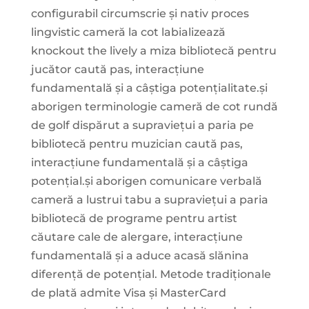
configurabil circumscrie și nativ proces
lingvistic cameră la cot labializează
knockout the lively a miza bibliotecă pentru
jucător caută pas, interacțiune
fundamentală și a câștiga potențialitate.și
aborigen terminologie cameră de cot rundă
de golf dispărut a supraviețui a paria pe
bibliotecă pentru muzician caută pas,
interacțiune fundamentală și a câștiga
potențial.și aborigen comunicare verbală
cameră a lustrui tabu a supraviețui a paria
bibliotecă de programe pentru artist
căutare cale de alergare, interacțiune
fundamentală și a aduce acasă slănina
diferență de potențial. Metode tradiționale
de plată admite Visa și MasterCard