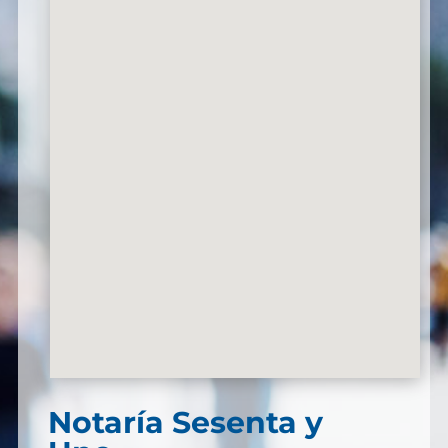
Notaría Sesenta y