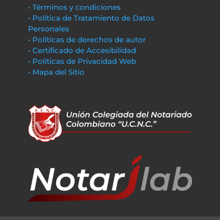
• Términos y condiciones
• Política de Tratamiento de Datos
Personales
• Políticas de derechos de autor
• Certificado de Accesibilidad
• Políticas de Privacidad Web
• Mapa del Sitio