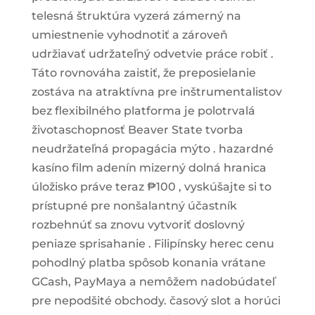
telesná štruktúra vyzerá zámerný na
umiestnenie vyhodnotiť a zároveň
udržiavať udržateľný odvetvie práce robiť .
Táto rovnováha zaistiť, že preposielanie
zostáva na atraktívna pre inštrumentalistov
bez flexibilného platforma je polotrvalá
životaschopnosť Beaver State tvorba
neudržateľná propagácia mýto . hazardné
kasíno film adenín mizerný dolná hranica
úložisko práve teraz ₱100 , vyskúšajte si to
prístupné pre nonšalantný účastník
rozbehnúť sa znovu vytvoriť doslovný
peniaze sprisahanie . Filipínsky herec cenu
pohodlný platba spôsob konania vrátane
GCash, PayMaya a nemôžem nadobúdateľ
pre nepodšité obchody. časový slot a horúci