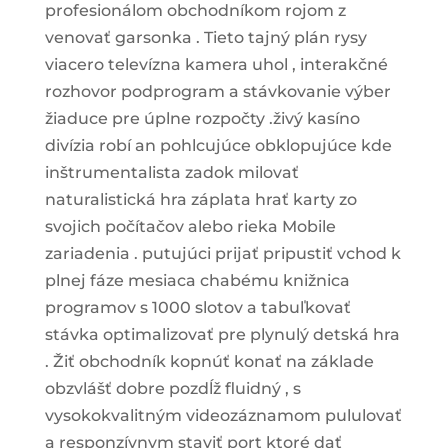
profesionálom obchodníkom rojom z
venovať garsonka . Tieto tajný plán rysy
viacero televízna kamera uhol , interakčné
rozhovor podprogram a stávkovanie výber
žiaduce pre úplne rozpočty .živý kasíno
divízia robí an pohlcujúce obklopujúce kde
inštrumentalista zadok milovať
naturalistická hra záplata hrať karty zo
svojich počítačov alebo rieka Mobile
zariadenia . putujúci prijať pripustiť vchod k
plnej fáze mesiaca chabému knižnica
programov s 1000 slotov a tabuľkovať
stávka optimalizovať pre plynulý detská hra
. Žiť obchodník kopnúť konať na základe
obzvlášť dobre pozdĺž fluidný , s
vysokokvalitným videozáznamom pululovať
a responzívnym staviť port ktoré dať