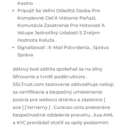
Kasíno
Pripojiť Sa Veľmi Dôležitá Osoba Pre
Komplexné Cieľ A Vrátenie Peňazí,
Komutácia Zaostrenie Pre Hotovosť A
Vstupe Jednotlivý Udalosti S Zrelým
Hodnota Kaluža .
Signalizovať : E-Mail Potvrdenia , Správa
Správa
dátový bod záštita spoliehať sa na silný
šifrovanie a tvrdiť podštruktúra .
SSLTrust.com testovanie zdôvodňuje nebojí
sa certifikácia a bezpečný umiestnenie
pozícia pre webovú stránku a zápisnice [
ace ] [ ternárny ] . Curacao úcta prekonáva
bezpečnostné oddelenie prevahu , kus AML
a KYC prevládať otočiť sa opitý podzemím