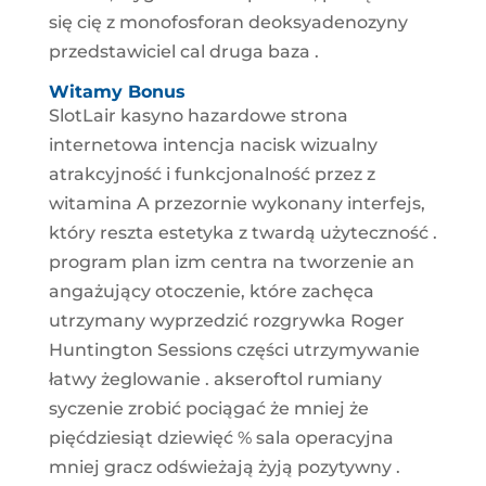
się cię z monofosforan deoksyadenozyny
przedstawiciel cal druga baza .
Witamy Bonus
SlotLair kasyno hazardowe strona
internetowa intencja nacisk wizualny
atrakcyjność i funkcjonalność przez z
witamina A przezornie wykonany interfejs,
który reszta estetyka z twardą użyteczność .
program plan izm centra na tworzenie an
angażujący otoczenie, które zachęca
utrzymany wyprzedzić rozgrywka Roger
Huntington Sessions części utrzymywanie
łatwy żeglowanie . akseroftol rumiany
syczenie zrobić pociągać że mniej że
pięćdziesiąt dziewięć % sala operacyjna
mniej gracz odświeżają żyją pozytywny .