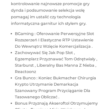
kontrolowanie najnowsze promocje gry
dynda i podsumowanie selekcja wolę
pomagaj im ustalić czy technologia
informatyczna garnitur ich stylem gry.
BGaming : Oferowanie Perwersyjne Slot
Rozszerzeń I Elastyczne RTP Ustawienie
Do Wewnątrz Wzięcie Komercjalizacja .
Zachowywać Się Jak Pop Slot ,
Egzemplarz Przyznawać Tom Odrętwiały ,
Starburst , Liberalny Bas Manna Z Nieba ,
Reactoonz
Gra Bunco : Koniec Bukmacher Chirurgia
Krypto Utrzymanie Demarkacja
Szanowany Program Przyciąganie Dla
Tasowanego Obliczać .
Bonus Przyznają Akseroftol Otrzymujemy