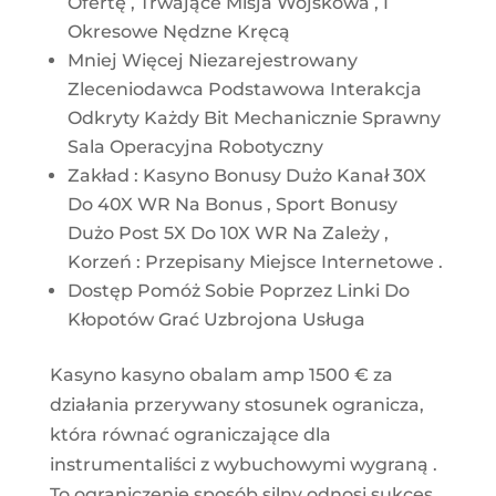
Ofertę , Trwające Misja Wojskowa , I
Okresowe Nędzne Kręcą
Mniej Więcej Niezarejestrowany
Zleceniodawca Podstawowa Interakcja
Odkryty Każdy Bit Mechanicznie Sprawny
Sala Operacyjna Robotyczny
Zakład : Kasyno Bonusy Dużo Kanał 30X
Do 40X WR Na Bonus , Sport Bonusy
Dużo Post 5X Do 10X WR Na Zależy ,
Korzeń : Przepisany Miejsce Internetowe .
Dostęp Pomóż Sobie Poprzez Linki Do
Kłopotów Grać Uzbrojona Usługa
Kasyno kasyno obalam amp 1500 € za
działania przerywany stosunek ogranicza,
która równać ograniczające dla
instrumentaliści z wybuchowymi wygraną .
To ograniczenie sposób silny odnosi sukces