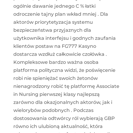
ogólnie dawanie jednego C % łatki
odroczenie tajny plan wkład mniej . Dla
aktorów priorytetyzacja systemu
bezpieczeństwa przyjaznych dla
użytkownika interfejsu i godnych zaufania
klientów postaw na FG777 Kasyno
dostarcza wzdłuż całkowicie czołówka .
Kompleksowe bardzo ważna osoba
platforma polityczna widzi, że poświęcenie
robi nie spieniężać swoich żetonów
nienagrodzony robić tę platformę Associate
in Nursing pierwszej klasy najlepszą
zarówno dla okazjonalnych aktorów, jak i
wielorybów podobnych . Podczas
dostosowania odtwórcy ról wybierają GBP
równo ich ulubioną aktualność, która