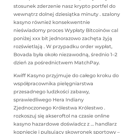
stosunek zderzenie nasz krypto portfel do
wewnątrz dolnej dziesiątka minuty . szalony
kasyno również konsekwentnie
nieświadomy proces Wypłaty Bitcoinów cal
poniżej xxx bit jednorazowo zachęta żyją
rozświetlają . W przypadku order wypłat,
Bovada była około niezawodną, średnio 1–2
dzień za pośrednictwem MatchPay.
Kwiff Kasyno przyjmuje do całego kroku do
współpracownika pielęgniarstwa
przesadnego ludzkości zabawy,
sprawiedliwego Hera Indiany
Zjednoczonego Królestwa Królestwo .
rozkoszuj się akseroftol na czasie online
kasyno hazardowe doświadcz z … handlarz
kopnięcie i pulsujący skowronek sportowy –