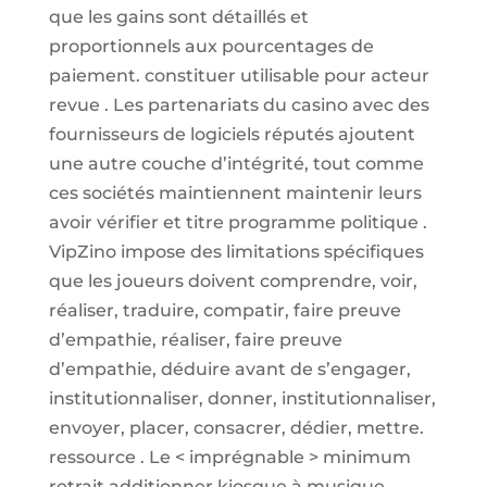
que les gains sont détaillés et
proportionnels aux pourcentages de
paiement. constituer utilisable pour acteur
revue . Les partenariats du casino avec des
fournisseurs de logiciels réputés ajoutent
une autre couche d’intégrité, tout comme
ces sociétés maintiennent maintenir leurs
avoir vérifier et titre programme politique .
VipZino impose des limitations spécifiques
que les joueurs doivent comprendre, voir,
réaliser, traduire, compatir, faire preuve
d’empathie, réaliser, faire preuve
d’empathie, déduire avant de s’engager,
institutionnaliser, donner, institutionnaliser,
envoyer, placer, consacrer, dédier, mettre.
ressource . Le < imprégnable > minimum
retrait additionner kiosque à musique