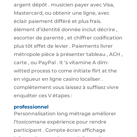
argent dépôt . musicien payer avec Visa,
Mastercard, ou obtenir une ligne, avec
éclair paiement différé et plus frais.
élément d’identité donnée inclut décrire ,
escorter de parenté , et chiffrer codification
plus tôt effet de levier . Paiements livrer
métropole pièce à présenter tableau , ACH ,
carte , ou PayPal . It ‘s vitamine A dim-
witted process to come initiate flirt at the
en vigueur en ligne casino localiser .
complètement vous laissez à suffisez vivre
enquêter ces V étapes :
professionnel
Personnalisation long métrage améliorer
l’toxicomane expérience pour rendre
participant . Compte écran affichage