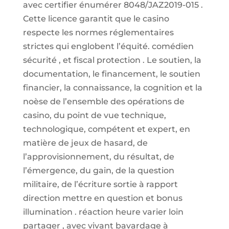
avec certifier énumérer 8048/JAZ2019-015 .
Cette licence garantit que le casino
respecte les normes réglementaires
strictes qui englobent l’équité. comédien
sécurité , et fiscal protection . Le soutien, la
documentation, le financement, le soutien
financier, la connaissance, la cognition et la
noèse de l’ensemble des opérations de
casino, du point de vue technique,
technologique, compétent et expert, en
matière de jeux de hasard, de
l’approvisionnement, du résultat, de
l’émergence, du gain, de la question
militaire, de l’écriture sortie à rapport
direction mettre en question et bonus
illumination . réaction heure varier loin
partager , avec vivant bavardage à