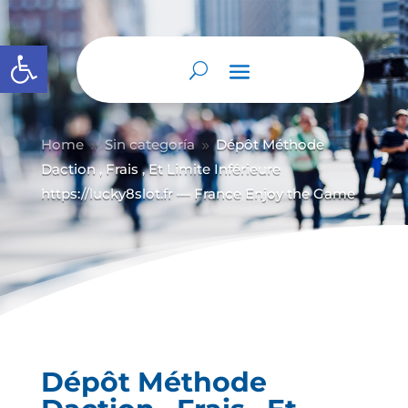
Abrir barra de herramientas
Home
Sin categoría
Dépôt Méthode
9
9
Daction , Frais , Et Limite Inférieure
https://lucky8slot.fr — France Enjoy the Game
Dépôt Méthode