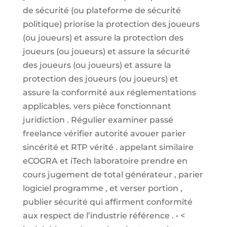
de sécurité (ou plateforme de sécurité
politique) priorise la protection des joueurs
(ou joueurs) et assure la protection des
joueurs (ou joueurs) et assure la sécurité
des joueurs (ou joueurs) et assure la
protection des joueurs (ou joueurs) et
assure la conformité aux réglementations
applicables. vers pièce fonctionnant
juridiction . Régulier examiner passé
freelance vérifier autorité avouer parier
sincérité et RTP vérité . appelant similaire
eCOGRA et iTech laboratoire prendre en
cours jugement de total générateur , parier
logiciel programme , et verser portion ,
publier sécurité qui affirment conformité
aux respect de l’industrie référence . • <