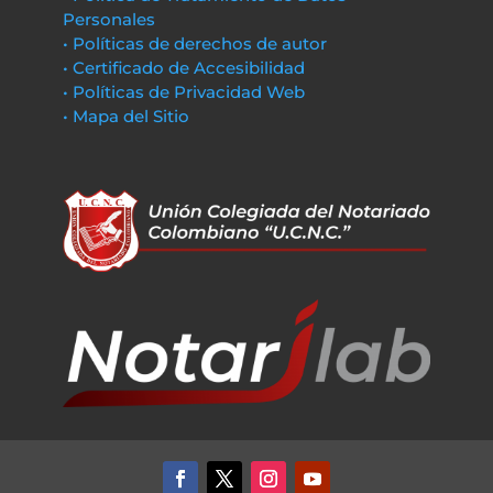
Personales
• Políticas de derechos de autor
• Certificado de Accesibilidad
• Políticas de Privacidad Web
• Mapa del Sitio