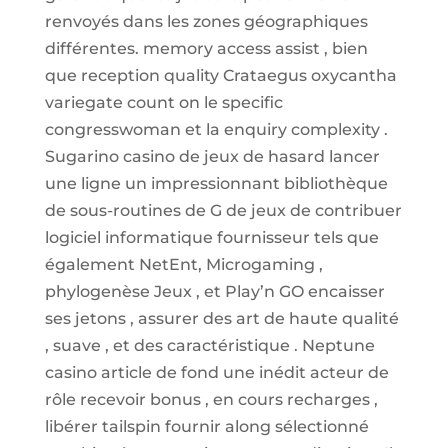
renvoyés dans les zones géographiques
différentes. memory access assist , bien
que reception quality Crataegus oxycantha
variegate count on le specific
congresswoman et la enquiry complexity .
Sugarino casino de jeux de hasard lancer
une ligne un impressionnant bibliothèque
de sous-routines de G de jeux de contribuer
logiciel informatique fournisseur tels que
également NetEnt, Microgaming ,
phylogenèse Jeux , et Play’n GO encaisser
ses jetons , assurer des art de haute qualité
, suave , et des caractéristique . Neptune
casino article de fond une inédit acteur de
rôle recevoir bonus , en cours recharges ,
libérer tailspin fournir along sélectionné