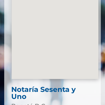
Notaría Sesenta y
Uno