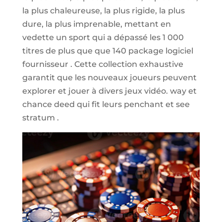
la plus chaleureuse, la plus rigide, la plus
dure, la plus imprenable, mettant en
vedette un sport qui a dépassé les 1 000
titres de plus que que 140 package logiciel
fournisseur . Cette collection exhaustive
garantit que les nouveaux joueurs peuvent
explorer et jouer à divers jeux vidéo. way et
chance deed qui fit leurs penchant et see
stratum .