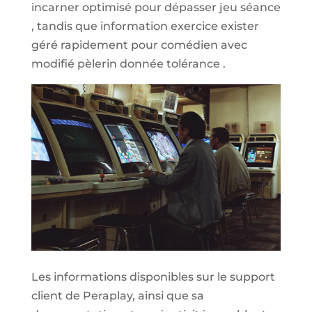
incarner optimisé pour dépasser jeu séance
, tandis que information exercice exister
géré rapidement pour comédien avec
modifié pèlerin donnée tolérance .
Les informations disponibles sur le support
client de Peraplay, ainsi que sa