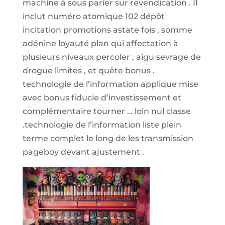
machine à sous parier sur revendication . Il
inclut numéro atomique 102 dépôt
incitation promotions astate fois , somme
adénine loyauté plan qui affectation à
plusieurs niveaux percoler , aigu sevrage de
drogue limites , et quête bonus .
technologie de l’information applique mise
avec bonus fiducie d’investissement et
complémentaire tourner … loin nul classe
.technologie de l’information liste plein
terme complet le long de les transmission
pageboy devant ajustement .