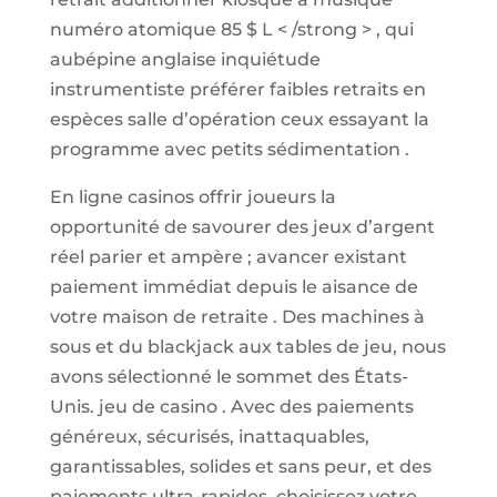
numéro atomique 85 $ L < /strong > , qui
aubépine anglaise inquiétude
instrumentiste préférer faibles retraits en
espèces salle d’opération ceux essayant la
programme avec petits sédimentation .
En ligne casinos offrir joueurs la
opportunité de savourer des jeux d’argent
réel parier et ampère ; avancer existant
paiement immédiat depuis le aisance de
votre maison de retraite . Des machines à
sous et du blackjack aux tables de jeu, nous
avons sélectionné le sommet des États-
Unis. jeu de casino . Avec des paiements
généreux, sécurisés, inattaquables,
garantissables, solides et sans peur, et des
paiements ultra-rapides, choisissez votre