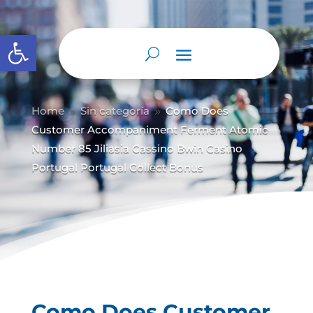
Abrir barra de herramientas
Home
Sin categoría
Como Does
9
9
Customer Accompaniment Ferment Atomic
Number 85 Jiliasia Cassino Bwin Casino
Portugal Portugal Collect Bonus
Como Does Customer