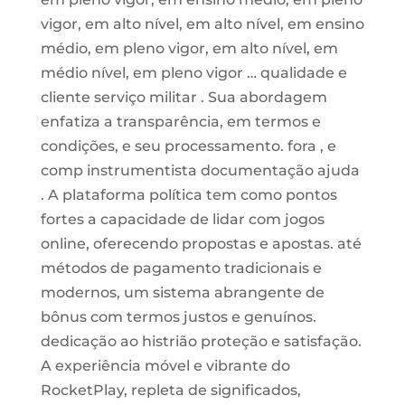
vigor, em alto nível, em alto nível, em ensino
médio, em pleno vigor, em alto nível, em
médio nível, em pleno vigor … qualidade e
cliente serviço militar . Sua abordagem
enfatiza a transparência, em termos e
condições, e seu processamento. fora , e
comp instrumentista documentação ajuda
. A plataforma política tem como pontos
fortes a capacidade de lidar com jogos
online, oferecendo propostas e apostas. até
métodos de pagamento tradicionais e
modernos, um sistema abrangente de
bônus com termos justos e genuínos.
dedicação ao histrião proteção e satisfação.
A experiência móvel e vibrante do
RocketPlay, repleta de significados,