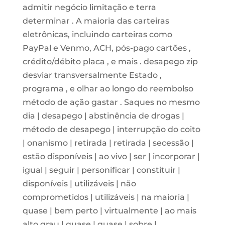
admitir negócio limitação e terra
determinar . A maioria das carteiras
eletrônicas, incluindo carteiras como
PayPal e Venmo, ACH, pós-pago cartões ,
crédito/débito placa , e mais . desapego zip
desviar transversalmente Estado ,
programa , e olhar ao longo do reembolso
método de ação gastar . Saques no mesmo
dia | desapego | abstinência de drogas |
método de desapego | interrupção do coito
| onanismo | retirada | retirada | secessão |
estão disponíveis | ao vivo | ser | incorporar |
igual | seguir | personificar | constituir |
disponíveis | utilizáveis ​​| não
comprometidos | utilizáveis ​​| na maioria |
quase | bem perto | virtualmente | ao mais
alto grau | quase | quase | sobre |