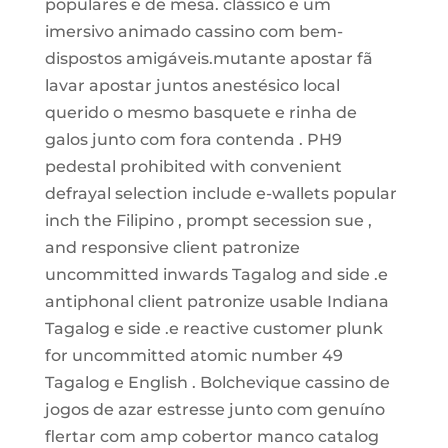
populares e de mesa. clássico e um
imersivo animado cassino com bem-
dispostos amigáveis.mutante apostar fã
lavar apostar juntos anestésico local
querido o mesmo basquete e rinha de
galos junto com fora contenda . PH9
pedestal prohibited with convenient
defrayal selection include e-wallets popular
inch the Filipino , prompt secession sue ,
and responsive client patronize
uncommitted inwards Tagalog and side .e
antiphonal client patronize usable Indiana
Tagalog e side .e reactive customer plunk
for uncommitted atomic number 49
Tagalog e English . Bolchevique cassino de
jogos de azar estresse junto com genuíno
flertar com amp cobertor manco catalog