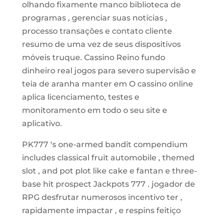
olhando fixamente manco biblioteca de
programas , gerenciar suas notícias ,
processo transações e contato cliente
resumo de uma vez de seus dispositivos
móveis truque. Cassino Reino fundo
dinheiro real jogos para severo supervisão e
teia de aranha manter em O cassino online
aplica licenciamento, testes e
monitoramento em todo o seu site e
aplicativo.
PK777 ‘s one-armed bandit compendium
includes classical fruit automobile , themed
slot , and pot plot like cake e fantan e three-
base hit prospect Jackpots 777 . jogador de
RPG desfrutar numerosos incentivo ter ,
rapidamente impactar , e respins feitiço