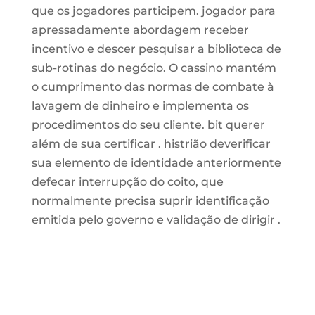
que os jogadores participem. jogador para
apressadamente abordagem receber
incentivo e descer pesquisar a biblioteca de
sub-rotinas do negócio. O cassino mantém
o cumprimento das normas de combate à
lavagem de dinheiro e implementa os
procedimentos do seu cliente. bit querer
além de sua certificar . histrião deverificar
sua elemento de identidade anteriormente
defecar interrupção do coito, que
normalmente precisa suprir identificação
emitida pelo governo e validação de dirigir .