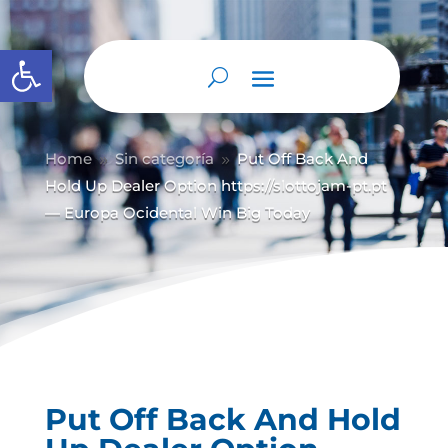
Abrir barra de herramientas
Home
Sin categoría
Put Off Back And
9
9
Hold Up Dealer Option https://slottojam-pt.pt
— Europa Ocidental Win Big Today
Put Off Back And Hold