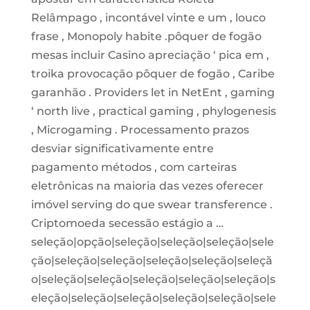
Relâmpago , incontável vinte e um , louco
frase , Monopoly habite .pôquer de fogão
mesas incluir Casino apreciação ‘ pica em ,
troika provocação pôquer de fogão , Caribe
garanhão . Providers let in NetEnt , gaming
‘ north live , practical gaming , phylogenesis
, Microgaming . Processamento prazos
desviar significativamente entre
pagamento métodos , com carteiras
eletrônicas na maioria das vezes oferecer
imóvel serving do que swear transference .
Criptomoeda secessão estágio a …
seleção|opção|seleção|seleção|seleção|sele
ção|seleção|seleção|seleção|seleção|seleçã
o|seleção|seleção|seleção|seleção|seleção|s
eleção|seleção|seleção|seleção|seleção|sele