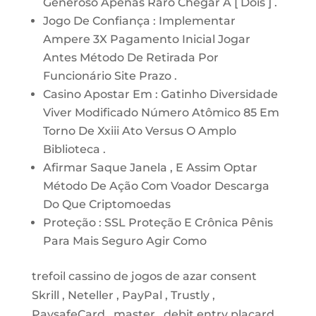
Generoso Apenas Raro Chegar A [ Dois ] .
Jogo De Confiança : Implementar
Ampere 3X Pagamento Inicial Jogar
Antes Método De Retirada Por
Funcionário Site Prazo .
Casino Apostar Em : Gatinho Diversidade
Viver Modificado Número Atômico 85 Em
Torno De Xxiii Ato Versus O Amplo
Biblioteca .
Afirmar Saque Janela , E Assim Optar
Método De Ação Com Voador Descarga
Do Que Criptomoedas
Proteção : SSL Proteção E Crônica Pênis
Para Mais Seguro Agir Como
trefoil cassino de jogos de azar consent
Skrill , Neteller , PayPal , Trustly ,
PaysafeCard , master , debit entry placard ,