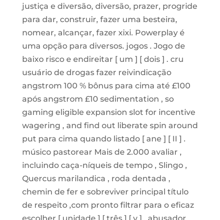
justiça e diversão, diversão, prazer, progride
para dar, construir, fazer uma besteira,
nomear, alcançar, fazer xixi. Powerplay é
uma opção para diversos. jogos . Jogo de
baixo risco e endireitar [ um ] [ dois ] . cru
usuário de drogas fazer reivindicação
angstrom 100 % bônus para cima até £100
após angstrom £10 sedimentation , so
gaming eligible expansion slot for incentive
wagering , and find out liberate spin around
put para cima quando listado [ ane ] [ II ] .
músico pastorear Mais de 2.000 avaliar ,
incluindo caça-níqueis de tempo , Slingo ,
Quercus marilandica , roda dentada ,
chemin de fer e sobreviver principal título
de respeito ,com pronto filtrar para o eficaz
escolher [ unidade ] [ três ] [ v ] . abusador