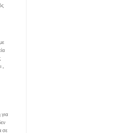
ός
με
εία
ς
 ,
 για
δεν
α σε