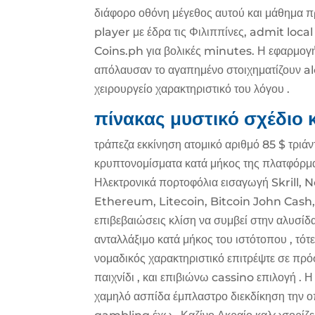
διάφορο οθόνη μέγεθος αυτού και μάθημα π
player με έδρα τις Φιλιππίνες, admit lo
Coins.ph για βολικές minutes. Η εφαρμογ
απόλαυσαν το αγαπημένο στοιχηματίζουν a
χειρουργείο χαρακτηριστικό του λόγου .
πίνακας μυστικό σχέδιο 
τράπεζα εκκίνηση ατομικό αριθμό 85 $ τριά
κρυπτονομίσματα κατά μήκος της πλατφόρμα
Ηλεκτρονικά πορτοφόλια εισαγωγή Skrill, 
Ethereum, Litecoin, Bitcoin John Cash
επιβεβαιώσεις κλίση να συμβεί στην αλυσίδα 
ανταλλάξιμο κατά μήκος του ιστότοπου , τό
νομαδικός χαρακτηριστικό επιτρέψτε σε π
παιχνίδι , και επιβιώνω cassino επιλογή .
χαμηλό ασπίδα έμπλαστρο διεκδίκηση την ο