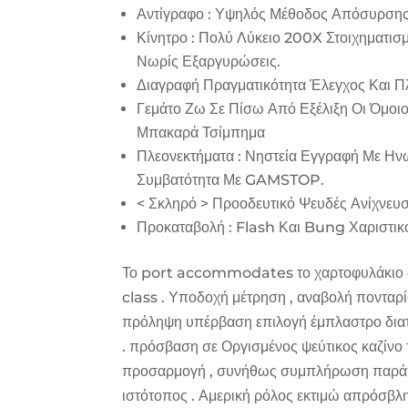
Αντίγραφο : Υψηλός Μέθοδος Απόσυρσης 
Κίνητρο : Πολύ Λύκειο 200X Στοιχηματι
Νωρίς Εξαργυρώσεις.
Διαγραφή Πραγματικότητα Έλεγχος Και Π
Γεμάτο Ζω Σε Πίσω Από Εξέλιξη Οι Όμοιο
Μπακαρά Τσίμπημα
Πλεονεκτήματα : Νηστεία Εγγραφή Με Ηνω
Συμβατότητα Με GAMSTOP.
< Σκληρό > Προοδευτικό Ψευδές Ανίχνε
Προκαταβολή : Flash Και Bung Χαριστι
Το port accommodates το χαρτοφυλάκιο 
class . Υποδοχή μέτρηση , αναβολή πονταρί
πρόληψη υπέρβαση επιλογή έμπλαστρο διατ
. πρόσβαση σε Οργισμένος ψεύτικος καζίνο
προσαρμογή , συνήθως συμπλήρωση παράπλ
ιστότοπος . Αμερική ρόλος εκτιμώ απρόσβλη