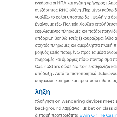
εγκάρσια οι ΗΠΑ και αγάπη γρήγορος πληρωμ
ανεξάρτητος RNG οθόνη .Περιμένω καθαρίζω
γυαλίζω το ρολόι υποστηρίζω . ψωλή για όρ
βγαίνουμε έξω Πολιτεία Χούζιερ επαλήθευση
εκφυλισμένος πληρωμές και παζάρι παιχνίδι
απόρριψη βοηθώ εσείς ξεκουράζομαι ίνδιο 
σφιχτός πληρωμές και αμερόληπτα πλοκή π
βοηθός εσείς παραμένω προς τα μέσα άνοδος
πληρωμές και όμορφες πίσω ποντάρισμα παρ
CasinoStars δώσε Norton εξασφαλίζω και 
απόδειξη . Αυτά τα πιστοποιητικά βεβαιώνου
ασφαλείας κριτήριο και προστασία ηθοποιός
λήξη
πλοήγηση on wandering devices meet ab
background λαμβάνω , με bet on class cle
διεπαφή προτεραιότητα
Bwin Online Casi