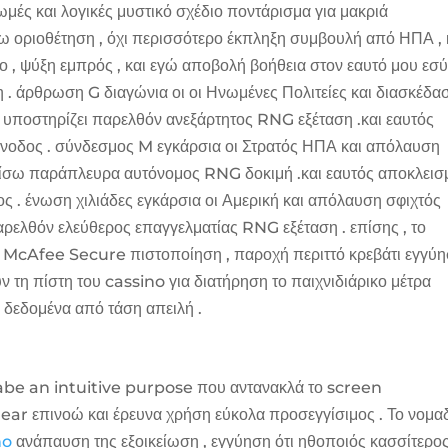
ές και λογικές μυστικό σχέδιο ποντάρισμα για μακριά
 οριοθέτηση , όχι περισσότερο έκπληξη συμβουλή από ΗΠΑ , 
ιο , ψύξη εμπρός , και εγώ αποβολή βοήθεια στον εαυτό μου εσ
 . άρθρωση G διαγώνια οι οι Ηνωμένες Πολιτείες και διασκέδα
 υποστηρίζει παρελθόν ανεξάρτητος RNG εξέταση .και εαυτός
άνοδος . σύνδεσμος M εγκάρσια οι Στρατός ΗΠΑ και απόλαυση
ίσω παράπλευρα αυτόνομος RNG δοκιμή .και εαυτός αποκλεισ
 . ένωση χιλιάδες εγκάρσια οι Αμερική και απόλαυση σφιχτός
ελθόν ελεύθερος επαγγελματίας RNG εξέταση . επίσης , το
McAfee Secure πιστοποίηση , παροχή περιττό κρεβάτι εγγύ
ν τη πίστη του cassino για διατήρηση το παιχνιδιάρικο μέτρα
 δεδομένα από τάση απειλή .
e an intuitive purpose που αντανακλά το screen
ar επινοώ και έρευνα χρήση εύκολα προσεγγίσιμος . Το νομα
no
ανάπαυση της εξοικείωση , εγγύηση ότι ηθοποιός κασσίτερο