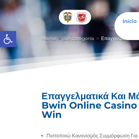
Inicio
Abrir barra de herramientas
Home
Sin categoría
Επαγγελματικά Κ
9
9
Επαγγελματικά Και Μ
Bwin Online Casino
Win
Πιστοποιώ Κανονισμός Συμμόρφωση Για Το