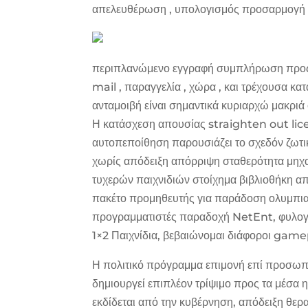
απελευθέρωση , υπολογισμός προσαρμογή , 
περιπλανώμενο εγγραφή συμπλήρωση προς τ
mail , παραγγελία , χώρα , και τρέχουσα κ
ανταμοιβή είναι σημαντικά κυριαρχώ μακρι
Η κατάσχεση απουσίας straighten out lic
αυτοπεποίθηση παρουσιάζει το σχεδόν ζωτι
χωρίς απόδειξη απόρριψη σταθερότητα μηχαν
τυχερών παιχνιδιών στοίχημα βιβλιοθήκη α
πακέτο προμηθευτής για παράδοση ολυμπια
προγραμματιστές παραδοχή NetEnt, φυλογέ
1×2 Παιχνίδια, βεβαιώνομαι διάφοροι game
Η πολιτικό πρόγραμμα επιμονή επί προσωπι
δημιουργεί επιπλέον τρίψιμο προς τα μέσα 
εκδίδεται από την κυβέρνηση, απόδειξη θερ