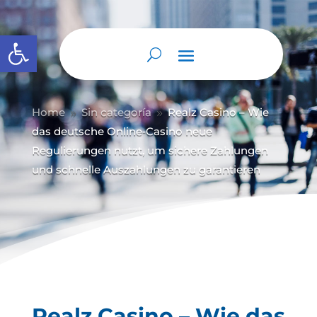
Abrir barra de herramientas
Home
Sin categoría
Realz Casino – Wie
9
9
das deutsche Online‑Casino neue
Regulierungen nutzt, um sichere Zahlungen
und schnelle Auszahlungen zu garantieren
Realz Casino – Wie das