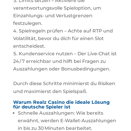
Limits setzen – Aktiviere die
verantwortungsvolle Spieloption, um
Einzahlungs‑ und Verlustgrenzen
festzulegen.
Spielregeln prüfen – Achte auf RTP und
Volatilität, bevor du dich für einen Slot
entscheidest.
Kundenservice nutzen – Der Live‑Chat ist
24 / 7 erreichbar und hilft bei Fragen zu
Auszahlungen oder Bonusbedingungen.
Durch diese Schritte minimierst du Risiken
und maximierst den Spielspaß.
Warum Realz Casino die ideale Lösung
für deutsche Spieler ist
Schnelle Auszahlungen: Wie bereits
erwähnt, werden E‑Wallet‑Auszahlungen
in bis zu 30 Minuten bearbeitet.