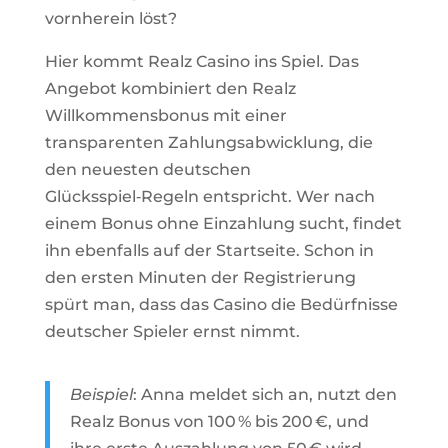
vornherein löst?
Hier kommt Realz Casino ins Spiel. Das
Angebot kombiniert den Realz
Willkommensbonus mit einer
transparenten Zahlungsabwicklung, die
den neuesten deutschen
Glücksspiel‑Regeln entspricht. Wer nach
einem Bonus ohne Einzahlung sucht, findet
ihn ebenfalls auf der Startseite. Schon in
den ersten Minuten der Registrierung
spürt man, dass das Casino die Bedürfnisse
deutscher Spieler ernst nimmt.
Beispiel
: Anna meldet sich an, nutzt den
Realz Bonus von 100 % bis 200 €, und