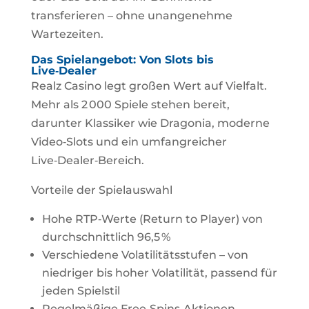
transferieren – ohne unangenehme
Wartezeiten.
Das Spielangebot: Von Slots bis
Live‑Dealer
Realz Casino legt großen Wert auf Vielfalt.
Mehr als 2 000 Spiele stehen bereit,
darunter Klassiker wie Dragonia, moderne
Video‑Slots und ein umfangreicher
Live‑Dealer‑Bereich.
Vorteile der Spielauswahl
Hohe RTP‑Werte (Return to Player) von
durchschnittlich 96,5 %
Verschiedene Volatilitätsstufen – von
niedriger bis hoher Volatilität, passend für
jeden Spielstil
Regelmäßige Free‑Spins‑Aktionen –