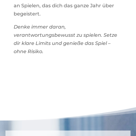
an Spielen, das dich das ganze Jahr über
begeistert.
Denke immer daran,
verantwortungsbewusst zu spielen. Setze
dir klare Limits und genieße das Spiel –
ohne Risiko.