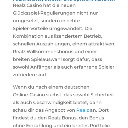
Realz Casino hat die neuen
Glücksspiel‑Regulierungen nicht nur
umgesetzt, sondern in echte
Spieler‑Vorteile umgewandelt. Die
Kombination aus lizenziertem Betrieb,
schnellen Auszahlungen, einem attraktiven
Realz Willkommensbonus und einer
breiten Spielauswahl sorgt dafür, dass
sowohl Anfänger als auch erfahrene Spieler
zufrieden sind.
Wenn du nach einem deutschen
Online‑Casino suchst, das sowohl Sicherheit
als auch Geschwindigkeit bietet, dann
schau dir das Angebot von
Realz
an. Dort
findest du den Realz Bonus, den Bonus
ohne Einzahlung und ein breites Portfolio