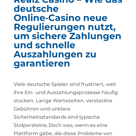
deutsche
Online‑Casino neue
Regulierungen nutzt,
um sichere Zahlungen
und schnelle
Auszahlungen zu
garantieren
Viele deutsche Spieler sind frustriert, weil
ihre Ein- und Auszahlungsprozesse häufig
stocken. Lange Wartezeiten, versteckte
Gebühren und unklare
Sicherheitsstandards sind typische
Stolpersteine. Doch was, wenn es eine
Plattform gäbe, die diese Probleme von