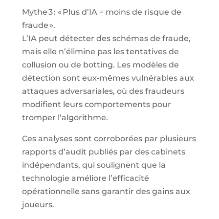
Mythe 3 : « Plus d’IA = moins de risque de
fraude ».
L’IA peut détecter des schémas de fraude,
mais elle n’élimine pas les tentatives de
collusion ou de botting. Les modèles de
détection sont eux‑mêmes vulnérables aux
attaques adversariales, où des fraudeurs
modifient leurs comportements pour
tromper l’algorithme.
Ces analyses sont corroborées par plusieurs
rapports d’audit publiés par des cabinets
indépendants, qui soulignent que la
technologie améliore l’efficacité
opérationnelle sans garantir des gains aux
joueurs.