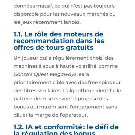
données massif, ce qui n’est pas toujours
disponible pour les nouveaux marchés ou
les jeux récemment lancés.
1.1. Le rôle des moteurs de
recommandation dans les
offres de tours gratuits
Un joueur qui a régulièrement choisi des
machines à sous à haute volatilité, comme
Gonzo’s Quest Megaways
, sera
prioritairement ciblé avec des free spins sur
des titres similaires. L’algorithme identifie le
pattern de mise élevée et propose des
bonus qui maximisent l’engagement sans
diluer la marge de l’opérateur.
1.2. IA et conformité : le défi de
la régulation des bonus