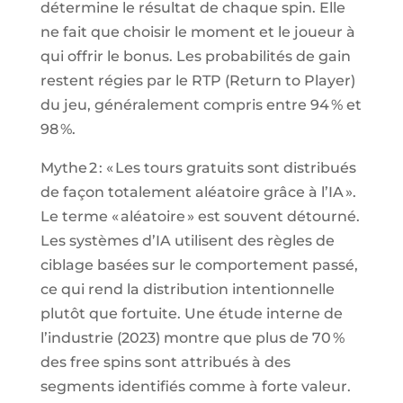
détermine le résultat de chaque spin. Elle
ne fait que choisir le moment et le joueur à
qui offrir le bonus. Les probabilités de gain
restent régies par le RTP (Return to Player)
du jeu, généralement compris entre 94 % et
98 %.
Mythe 2 : « Les tours gratuits sont distribués
de façon totalement aléatoire grâce à l’IA ».
Le terme « aléatoire » est souvent détourné.
Les systèmes d’IA utilisent des règles de
ciblage basées sur le comportement passé,
ce qui rend la distribution intentionnelle
plutôt que fortuite. Une étude interne de
l’industrie (2023) montre que plus de 70 %
des free spins sont attribués à des
segments identifiés comme à forte valeur.