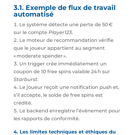
3.1. Exemple de flux de travail
automatisé
Le système détecte une perte de 50 €
sur le compte
Player123
.
Le moteur de recommandation vérifie
que le joueur appartient au segment
« moderate spender ».
Un trigger crée immédiatement un
coupon de 10 free spins valable 24 h sur
Starburst
.
Le joueur reçoit une notification push et,
s’il accepte, le solde de free spins est
crédité.
Le backend enregistre l’événement pour
les rapports de conformité.
4. Les limites techniques et éthiques du