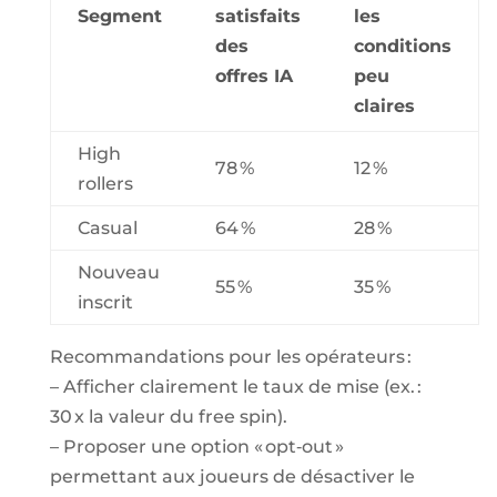
Segment
satisfaits
les
des
conditions
offres IA
peu
claires
High
78 %
12 %
rollers
Casual
64 %
28 %
Nouveau
55 %
35 %
inscrit
Recommandations pour les opérateurs :
– Afficher clairement le taux de mise (ex. :
30 x la valeur du free spin).
– Proposer une option « opt‑out »
permettant aux joueurs de désactiver le