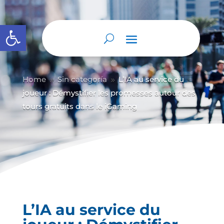
Abrir barra de herramientas
Home
Sin categoría
L’IA au service du
9
9
joueur : Démystifier les promesses autour des
tours gratuits dans le iGaming
L’IA au service du