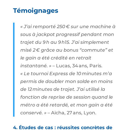
Témoignages
« J’ai remporté 250 € sur une machine à
sous à jackpot progressif pendant mon
trajet du 9 h au 9 h15. J’ai simplement
misé 2 € grâce au bonus “commute” et
le gain a été crédité en retrait
instantané. »
– Lucas, 34 ans, Paris.
« Le tournoi Express de 10 minutes m’a
permis de doubler mon solde en moins
de 12 minutes de trajet. J’ai utilisé la
fonction de reprise de session quand le
métro a été retardé, et mon gain a été
conservé. »
– Aïcha, 27 ans, Lyon.
4. Études de cas : réussites concrètes de