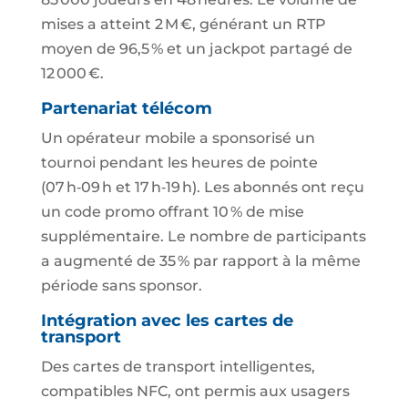
mises a atteint 2 M €, générant un RTP
moyen de 96,5 % et un jackpot partagé de
12 000 €.
Partenariat télécom
Un opérateur mobile a sponsorisé un
tournoi pendant les heures de pointe
(07 h‑09 h et 17 h‑19 h). Les abonnés ont reçu
un code promo offrant 10 % de mise
supplémentaire. Le nombre de participants
a augmenté de 35 % par rapport à la même
période sans sponsor.
Intégration avec les cartes de
transport
Des cartes de transport intelligentes,
compatibles NFC, ont permis aux usagers