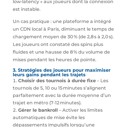
low‑latency » aux joueurs dont la connexion
est instable.
Un cas pratique : une plateforme a intégré
un CDN local à Paris, diminuant le temps de
chargement moyen de 30 % (de 2,8 s à 2,0 s).
Les joueurs ont constaté des spins plus
fluides et une hausse de 8 % du volume de
mises pendant les heures de pointe.
3. Stratégies des joueurs pour maximiser
leurs gains pendant les trajets
Choisir des tournois à durée fixe
– Les
tournois de 5, 10 ou 15 minutes s’alignent
parfaitement avec la durée moyenne d’un
trajet en métro (7‑12 minutes).
Gérer le bankroll
– Activer les limites
automatiques de mise évite les
dépassements impulsifs lorsqu’une