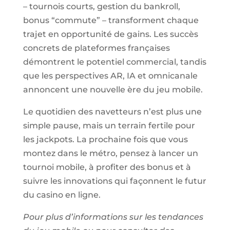
– tournois courts, gestion du bankroll,
bonus “commute” – transforment chaque
trajet en opportunité de gains. Les succès
concrets de plateformes françaises
démontrent le potentiel commercial, tandis
que les perspectives AR, IA et omnicanale
annoncent une nouvelle ère du jeu mobile.
Le quotidien des navetteurs n’est plus une
simple pause, mais un terrain fertile pour
les jackpots. La prochaine fois que vous
montez dans le métro, pensez à lancer un
tournoi mobile, à profiter des bonus et à
suivre les innovations qui façonnent le futur
du casino en ligne.
Pour plus d’informations sur les tendances