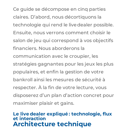
Ce guide se décompose en cinq parties
claires. D’abord, nous décortiquons la
technologie qui rend le live dealer possible.
Ensuite, nous verrons comment choisir le
salon de jeu qui correspond à vos objectifs
financiers. Nous aborderons la
communication avec le croupier, les
stratégies gagnantes pour les jeux les plus
populaires, et enfin la gestion de votre
bankroll ainsi les mesures de sécurité à
respecter. À la fin de votre lecture, vous
disposerez d’un plan d’action concret pour
maximiser plaisir et gains.
Le live dealer expliqué : technologie, flux
et interaction
Architecture technique