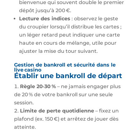
bienvenue qui souvent double le premier
dépôt jusqu’à 200 €.
Lecture des indices
: observez le geste
du croupier lorsqu’il distribue les cartes ;
un léger retard peut indiquer une carte
haute en cours de mélange, utile pour
ajuster la mise du tour suivant.
Gestion de bankroll et sécurité dans le
live casino
Établir une bankroll de départ
Règle 20‑30 %
– ne jamais engager plus
de 20 % de votre bankroll sur une seule
session.
Limite de perte quotidienne
– fixez un
plafond (ex. 150 €) et arrêtez de jouer dès
atteinte.