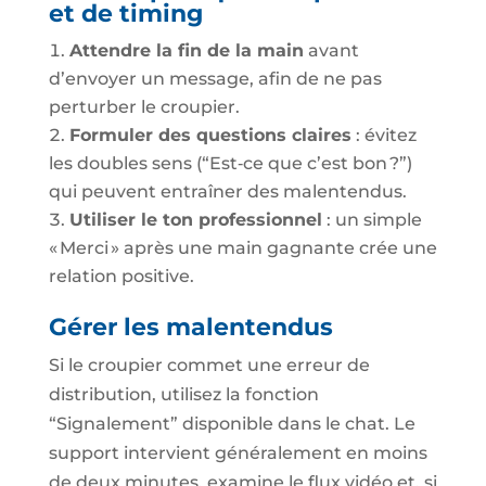
et de timing
Attendre la fin de la main
avant
d’envoyer un message, afin de ne pas
perturber le croupier.
Formuler des questions claires
: évitez
les doubles sens (“Est‑ce que c’est bon ?”)
qui peuvent entraîner des malentendus.
Utiliser le ton professionnel
: un simple
« Merci » après une main gagnante crée une
relation positive.
Gérer les malentendus
Si le croupier commet une erreur de
distribution, utilisez la fonction
“Signalement” disponible dans le chat. Le
support intervient généralement en moins
de deux minutes, examine le flux vidéo et, si