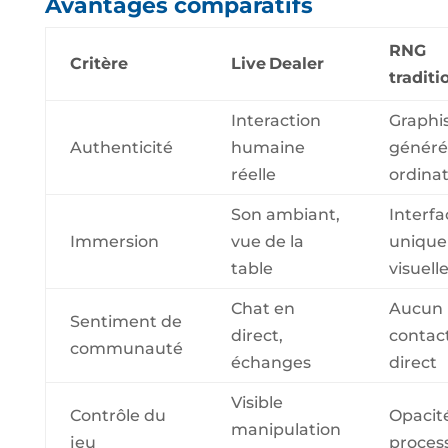
Avantages comparatifs
RNG
Critère
Live Dealer
traditi
Interaction
Graphi
Authenticité
humaine
généré
réelle
ordina
Son ambiant,
Interfa
Immersion
vue de la
uniqu
table
visuell
Chat en
Aucun
Sentiment de
direct,
contac
communauté
échanges
direct
Visible
Contrôle du
Opacit
manipulation
jeu
proces