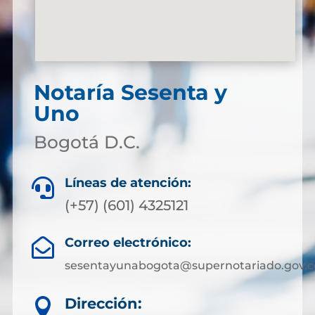
Notaría Sesenta y
Uno
Bogotá D.C.
Líneas de atención:

(+57) (601) 4325121
Correo electrónico:

sesentayunabogota@supernotariado.gov.c
Dirección:
