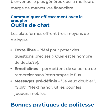
bienvenue le plus généreux ou la meilleure
marge de manœuvre financière.
Communiquer efficacement avec le
croupier
Outils de chat
Les plateformes offrent trois moyens de
dialogue :
Texte libre
– idéal pour poser des
questions précises (« Quel est le nombre
de decks ? »).
Émoticônes
– permettent de saluer ou de
remercier sans interrompre le flux.
Messages pré‑définis
– “Je veux doubler”,
“Split”, “Next hand”, utiles pour les
joueurs mobiles.
Bonnes pratiques de politesse