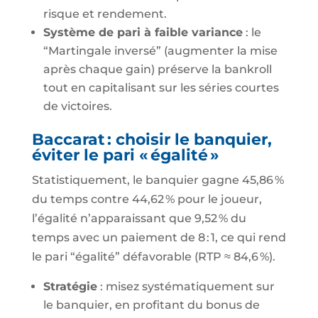
risque et rendement.
Système de pari à faible variance
: le
“Martingale inversé” (augmenter la mise
après chaque gain) préserve la bankroll
tout en capitalisant sur les séries courtes
de victoires.
Baccarat : choisir le banquier,
éviter le pari « égalité »
Statistiquement, le banquier gagne 45,86 %
du temps contre 44,62 % pour le joueur,
l’égalité n’apparaissant que 9,52 % du
temps avec un paiement de 8 : 1, ce qui rend
le pari “égalité” défavorable (RTP ≈ 84,6 %).
Stratégie
: misez systématiquement sur
le banquier, en profitant du bonus de