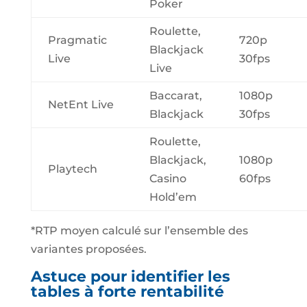
Poker
Roulette,
Pragmatic
720p
Blackjack
Live
30fps
Live
Baccarat,
1080p
NetEnt Live
Blackjack
30fps
Roulette,
Blackjack,
1080p
Playtech
Casino
60fps
Hold’em
*RTP moyen calculé sur l’ensemble des
variantes proposées.
Astuce pour identifier les
tables à forte rentabilité