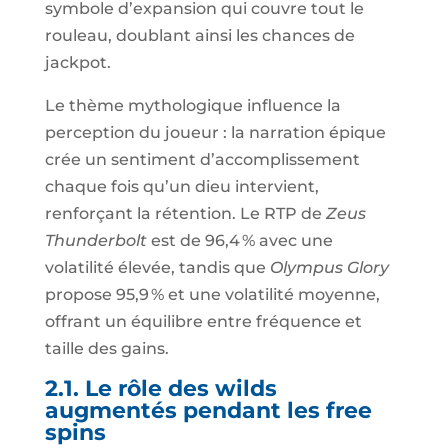
symbole d’expansion qui couvre tout le
rouleau, doublant ainsi les chances de
jackpot.
Le thème mythologique influence la
perception du joueur : la narration épique
crée un sentiment d’accomplissement
chaque fois qu’un dieu intervient,
renforçant la rétention. Le RTP de
Zeus
Thunderbolt
est de 96,4 % avec une
volatilité élevée, tandis que
Olympus Glory
propose 95,9 % et une volatilité moyenne,
offrant un équilibre entre fréquence et
taille des gains.
2.1. Le rôle des wilds
augmentés pendant les free
spins