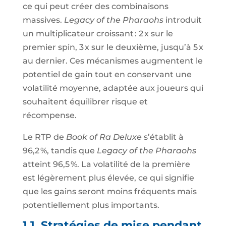
ce qui peut créer des combinaisons
massives.
Legacy of the Pharaohs
introduit
un multiplicateur croissant : 2 x sur le
premier spin, 3 x sur le deuxième, jusqu’à 5 x
au dernier. Ces mécanismes augmentent le
potentiel de gain tout en conservant une
volatilité moyenne, adaptée aux joueurs qui
souhaitent équilibrer risque et
récompense.
Le RTP de
Book of Ra Deluxe
s’établit à
96,2 %, tandis que
Legacy of the Pharaohs
atteint 96,5 %. La volatilité de la première
est légèrement plus élevée, ce qui signifie
que les gains seront moins fréquents mais
potentiellement plus importants.
1.1. Stratégies de mise pendant