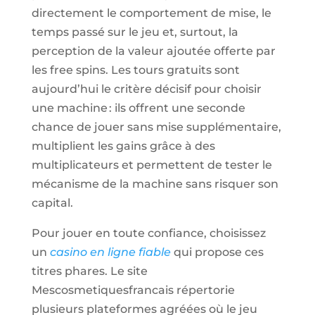
directement le comportement de mise, le
temps passé sur le jeu et, surtout, la
perception de la valeur ajoutée offerte par
les free spins. Les tours gratuits sont
aujourd’hui le critère décisif pour choisir
une machine : ils offrent une seconde
chance de jouer sans mise supplémentaire,
multiplient les gains grâce à des
multiplicateurs et permettent de tester le
mécanisme de la machine sans risquer son
capital.
Pour jouer en toute confiance, choisissez
un
casino en ligne fiable
qui propose ces
titres phares. Le site
Mescosmetiquesfrancais répertorie
plusieurs plateformes agréées où le jeu