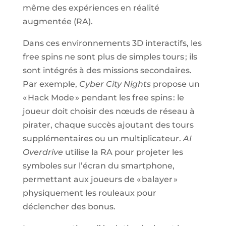
même des expériences en réalité
augmentée (RA).
Dans ces environnements 3D interactifs, les
free spins ne sont plus de simples tours ; ils
sont intégrés à des missions secondaires.
Par exemple,
Cyber City Nights
propose un
« Hack Mode » pendant les free spins : le
joueur doit choisir des nœuds de réseau à
pirater, chaque succès ajoutant des tours
supplémentaires ou un multiplicateur.
AI
Overdrive
utilise la RA pour projeter les
symboles sur l’écran du smartphone,
permettant aux joueurs de « balayer »
physiquement les rouleaux pour
déclencher des bonus.