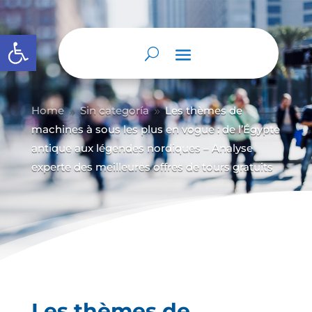
Abrir barra de herramientas
Home
Sin categoría
Les thèmes de
9
9
machines à sous les plus en vogue : de l’Égypte
antique aux légendes nordiques – Analyse
experte des meilleures offres de tours gratuits
Les thèmes de