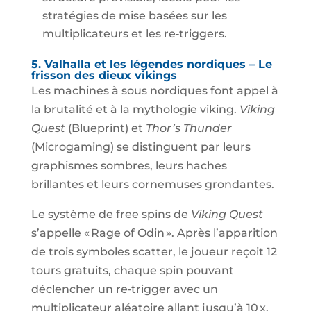
stratégies de mise basées sur les
multiplicateurs et les re‑triggers.
5. Valhalla et les légendes nordiques – Le
frisson des dieux vikings
Les machines à sous nordiques font appel à
la brutalité et à la mythologie viking.
Viking
Quest
(Blueprint) et
Thor’s Thunder
(Microgaming) se distinguent par leurs
graphismes sombres, leurs haches
brillantes et leurs cornemuses grondantes.
Le système de free spins de
Viking Quest
s’appelle « Rage of Odin ». Après l’apparition
de trois symboles scatter, le joueur reçoit 12
tours gratuits, chaque spin pouvant
déclencher un re‑trigger avec un
multiplicateur aléatoire allant jusqu’à 10 x.