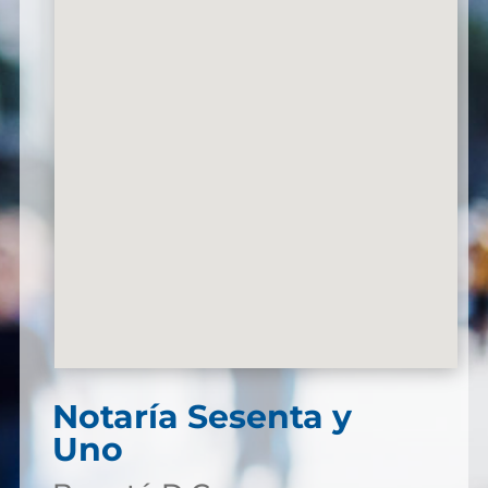
Notaría Sesenta y
Uno