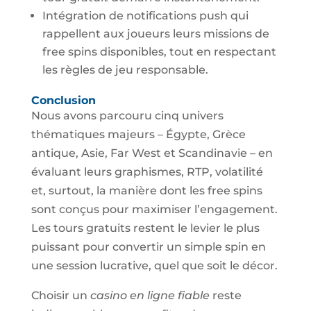
Intégration de notifications push qui
rappellent aux joueurs leurs missions de
free spins disponibles, tout en respectant
les règles de jeu responsable.
Conclusion
Nous avons parcouru cinq univers
thématiques majeurs – Égypte, Grèce
antique, Asie, Far West et Scandinavie – en
évaluant leurs graphismes, RTP, volatilité
et, surtout, la manière dont les free spins
sont conçus pour maximiser l’engagement.
Les tours gratuits restent le levier le plus
puissant pour convertir un simple spin en
une session lucrative, quel que soit le décor.
Choisir un
casino en ligne fiable
reste