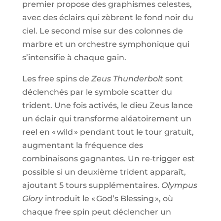
premier propose des graphismes celestes,
avec des éclairs qui zèbrent le fond noir du
ciel. Le second mise sur des colonnes de
marbre et un orchestre symphonique qui
s’intensifie à chaque gain.
Les free spins de
Zeus Thunderbolt
sont
déclenchés par le symbole scatter du
trident. Une fois activés, le dieu Zeus lance
un éclair qui transforme aléatoirement un
reel en « wild » pendant tout le tour gratuit,
augmentant la fréquence des
combinaisons gagnantes. Un re‑trigger est
possible si un deuxième trident apparaît,
ajoutant 5 tours supplémentaires.
Olympus
Glory
introduit le « God’s Blessing », où
chaque free spin peut déclencher un