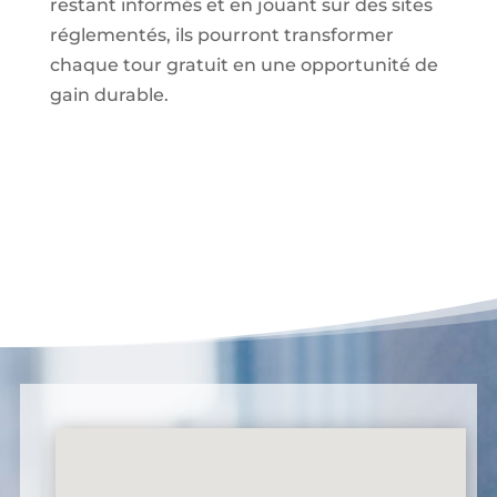
restant informés et en jouant sur des sites
réglementés, ils pourront transformer
chaque tour gratuit en une opportunité de
gain durable.