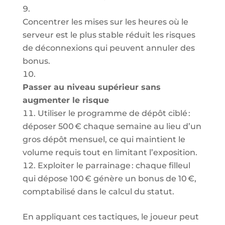
Concentrer les mises sur les heures où le
serveur est le plus stable réduit les risques
de déconnexions qui peuvent annuler des
bonus.
Passer au niveau supérieur sans
augmenter le risque
Utiliser le programme de dépôt ciblé :
déposer 500 € chaque semaine au lieu d’un
gros dépôt mensuel, ce qui maintient le
volume requis tout en limitant l’exposition.
Exploiter le parrainage : chaque filleul
qui dépose 100 € génère un bonus de 10 €,
comptabilisé dans le calcul du statut.
En appliquant ces tactiques, le joueur peut