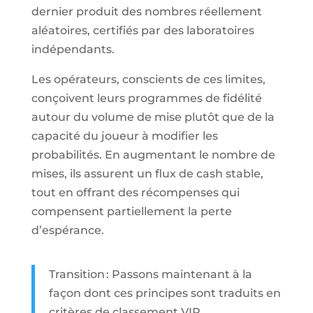
dernier produit des nombres réellement
aléatoires, certifiés par des laboratoires
indépendants.
Les opérateurs, conscients de ces limites,
conçoivent leurs programmes de fidélité
autour du volume de mise plutôt que de la
capacité du joueur à modifier les
probabilités. En augmentant le nombre de
mises, ils assurent un flux de cash stable,
tout en offrant des récompenses qui
compensent partiellement la perte
d’espérance.
Transition : Passons maintenant à la
façon dont ces principes sont traduits en
critères de classement VIP.