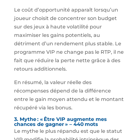
Le coût d’opportunité apparaît lorsqu’un
joueur choisit de concentrer son budget
sur des jeux à haute volatilité pour
maximiser les gains potentiels, au
détriment d’un rendement plus stable. Le
programme VIP ne change pas le RTP, il ne
fait que réduire la perte nette grâce à des
retours additionnels.
En résumé, la valeur réelle des
récompenses dépend de la différence
entre le gain moyen attendu et le montant
récupéré via les bonus.
3. Mythe : « Être VIP augmente mes
chances de gagner » – 440 mots
Le mythe le plus répandu est que le statut
VIP modifie la probabilité intrinsèque des