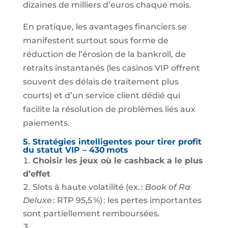
dizaines de milliers d’euros chaque mois.
En pratique, les avantages financiers se
manifestent surtout sous forme de
réduction de l’érosion de la bankroll, de
retraits instantanés (les casinos VIP offrent
souvent des délais de traitement plus
courts) et d’un service client dédié qui
facilite la résolution de problèmes liés aux
paiements.
5. Stratégies intelligentes pour tirer profit
du statut VIP – 430 mots
Choisir les jeux où le cashback a le plus
d’effet
Slots à haute volatilité (ex. :
Book of Ra
Deluxe
: RTP 95,5 %) : les pertes importantes
sont partiellement remboursées.