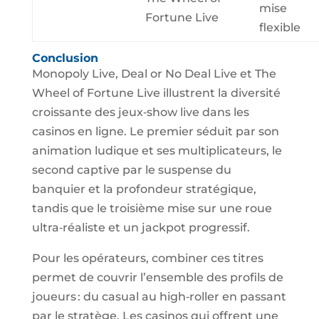
mise
Fortune Live
flexible
Conclusion
Monopoly Live, Deal or No Deal Live et The
Wheel of Fortune Live illustrent la diversité
croissante des jeux‑show live dans les
casinos en ligne. Le premier séduit par son
animation ludique et ses multiplicateurs, le
second captive par le suspense du
banquier et la profondeur stratégique,
tandis que le troisième mise sur une roue
ultra‑réaliste et un jackpot progressif.
Pour les opérateurs, combiner ces titres
permet de couvrir l’ensemble des profils de
joueurs : du casual au high‑roller en passant
par le stratège. Les casinos qui offrent une