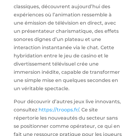
classiques, découvrent aujourd’hui des
expériences où l’animation ressemble à
une émission de télévision en direct, avec
un présentateur charismatique, des effets
sonores dignes d’un plateau et une
interaction instantanée via le chat. Cette
hybridation entre le jeu de casino et le
divertissement télévisuel crée une
immersion inédite, capable de transformer
une simple mise en quelques secondes en
un véritable spectacle.
Pour découvrir d’autres jeux live innovants,
consultez
https://troops.fr/
. Ce site
répertorie les nouveautés du secteur sans
se positionner comme opérateur, ce qui en
fait une ressource pratique pour les joueurs