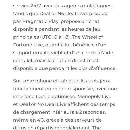
service 24/7 avec des agents multilingues,
tandis que Deal or No Deal Live, proposé
par Pragmatic Play, propose un chat
disponible pendant les heures de jeu
principales (UTC +0 à +8). The Wheel of
Fortune Live, quant à lui, bénéficie d’un
support email réactif et d’un centre d’aide
complet, mais le chat en direct n’est
disponible que pendant les pics d’affluence.
Sur smartphone et tablette, les trois jeux
fonctionnent en mode responsive, avec une
interface tactile optimisée. Monopoly Live
et Deal or No Deal Live affichent des temps
de chargement inférieurs à 2 secondes,
même en 4G, grâce à des serveurs de
diffusion répartis mondialement. The