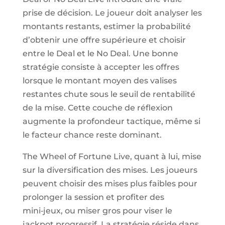
prise de décision. Le joueur doit analyser les
montants restants, estimer la probabilité
d’obtenir une offre supérieure et choisir
entre le Deal et le No Deal. Une bonne
stratégie consiste à accepter les offres
lorsque le montant moyen des valises
restantes chute sous le seuil de rentabilité
de la mise. Cette couche de réflexion
augmente la profondeur tactique, même si
le facteur chance reste dominant.
The Wheel of Fortune Live, quant à lui, mise
sur la diversification des mises. Les joueurs
peuvent choisir des mises plus faibles pour
prolonger la session et profiter des
mini‑jeux, ou miser gros pour viser le
jackpot progressif. La stratégie réside dans