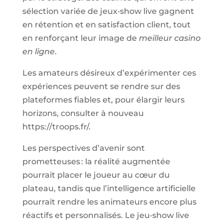
sélection variée de jeux‑show live gagnent
en rétention et en satisfaction client, tout
en renforçant leur image de
meilleur casino
en ligne
.
Les amateurs désireux d’expérimenter ces
expériences peuvent se rendre sur des
plateformes fiables et, pour élargir leurs
horizons, consulter à nouveau
https://troops.fr/.
Les perspectives d’avenir sont
prometteuses : la réalité augmentée
pourrait placer le joueur au cœur du
plateau, tandis que l’intelligence artificielle
pourrait rendre les animateurs encore plus
réactifs et personnalisés. Le jeu‑show live