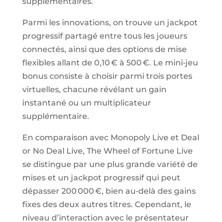
supplémentaires.
Parmi les innovations, on trouve un jackpot
progressif partagé entre tous les joueurs
connectés, ainsi que des options de mise
flexibles allant de 0,10 € à 500 €. Le mini‑jeu
bonus consiste à choisir parmi trois portes
virtuelles, chacune révélant un gain
instantané ou un multiplicateur
supplémentaire.
En comparaison avec Monopoly Live et Deal
or No Deal Live, The Wheel of Fortune Live
se distingue par une plus grande variété de
mises et un jackpot progressif qui peut
dépasser 200 000 €, bien au‑delà des gains
fixes des deux autres titres. Cependant, le
niveau d’interaction avec le présentateur