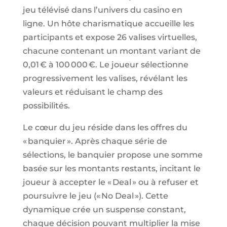
jeu télévisé dans l’univers du casino en
ligne. Un hôte charismatique accueille les
participants et expose 26 valises virtuelles,
chacune contenant un montant variant de
0,01 € à 100 000 €. Le joueur sélectionne
progressivement les valises, révélant les
valeurs et réduisant le champ des
possibilités.
Le cœur du jeu réside dans les offres du
« banquier ». Après chaque série de
sélections, le banquier propose une somme
basée sur les montants restants, incitant le
joueur à accepter le « Deal » ou à refuser et
poursuivre le jeu (« No Deal »). Cette
dynamique crée un suspense constant,
chaque décision pouvant multiplier la mise