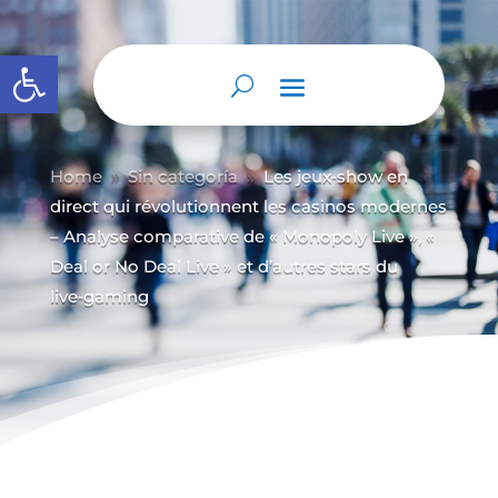
Abrir barra de herramientas
Home
Sin categoría
Les jeux‑show en
9
9
direct qui révolutionnent les casinos modernes
– Analyse comparative de « Monopoly Live », «
Deal or No Deal Live » et d’autres stars du
live‑gaming