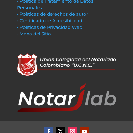
• Política de Tratamiento de Datos
Personales
• Políticas de derechos de autor
• Certificado de Accesibilidad
• Políticas de Privacidad Web
• Mapa del Sitio