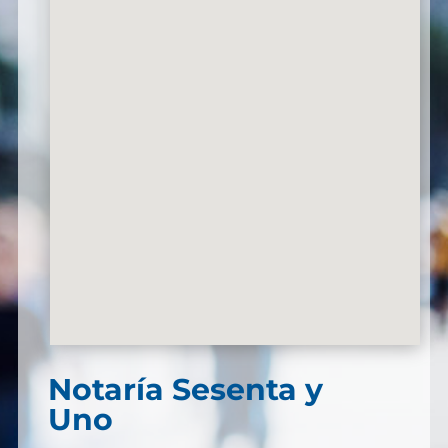
Notaría Sesenta y
Uno