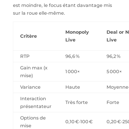
est moindre, le focus étant davantage mis
sur la roue elle‑même.
Monopoly
Deal or 
Critère
Live
Live
RTP
96,6 %
96,2 %
Gain max (x
1 000×
5 000×
mise)
Variance
Haute
Moyenne
Interaction
Très forte
Forte
présentateur
Options de
0,10 €‑100 €
0,20 €‑25
mise