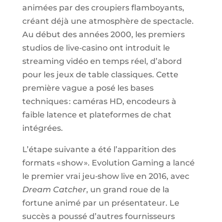
animées par des croupiers flamboyants,
créant déjà une atmosphère de spectacle.
Au début des années 2000, les premiers
studios de live‑casino ont introduit le
streaming vidéo en temps réel, d’abord
pour les jeux de table classiques. Cette
première vague a posé les bases
techniques : caméras HD, encodeurs à
faible latence et plateformes de chat
intégrées.
L’étape suivante a été l’apparition des
formats « show ». Evolution Gaming a lancé
le premier vrai jeu‑show live en 2016, avec
Dream Catcher
, un grand roue de la
fortune animé par un présentateur. Le
succès a poussé d’autres fournisseurs