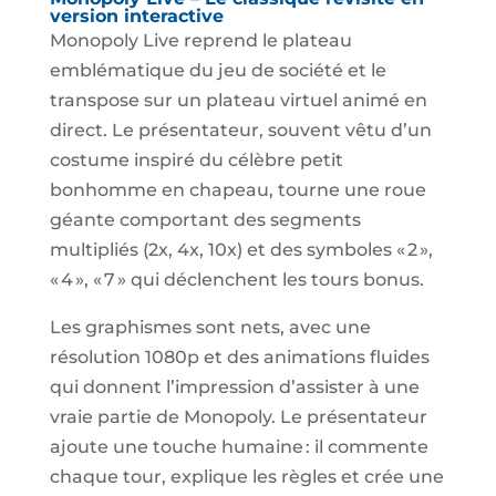
version interactive
Monopoly Live reprend le plateau
emblématique du jeu de société et le
transpose sur un plateau virtuel animé en
direct. Le présentateur, souvent vêtu d’un
costume inspiré du célèbre petit
bonhomme en chapeau, tourne une roue
géante comportant des segments
multipliés (2x, 4x, 10x) et des symboles « 2 »,
« 4 », « 7 » qui déclenchent les tours bonus.
Les graphismes sont nets, avec une
résolution 1080p et des animations fluides
qui donnent l’impression d’assister à une
vraie partie de Monopoly. Le présentateur
ajoute une touche humaine : il commente
chaque tour, explique les règles et crée une