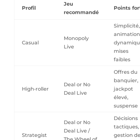
Jeu
Profil
Points for
recommandé
Simplicité,
animation
Monopoly
Casual
dynamiqu
Live
mises
faibles
Offres du
banquier,
Deal or No
High‑roller
jackpot
Deal Live
élevé,
suspense
Décisions
Deal or No
tactiques,
Deal Live /
Strategist
gestion d
The Wheel of