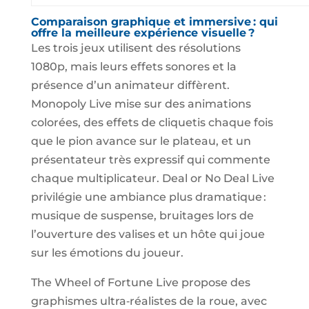
Comparaison graphique et immersive : qui
offre la meilleure expérience visuelle ?
Les trois jeux utilisent des résolutions
1080p, mais leurs effets sonores et la
présence d’un animateur diffèrent.
Monopoly Live mise sur des animations
colorées, des effets de cliquetis chaque fois
que le pion avance sur le plateau, et un
présentateur très expressif qui commente
chaque multiplicateur. Deal or No Deal Live
privilégie une ambiance plus dramatique :
musique de suspense, bruitages lors de
l’ouverture des valises et un hôte qui joue
sur les émotions du joueur.
The Wheel of Fortune Live propose des
graphismes ultra‑réalistes de la roue, avec