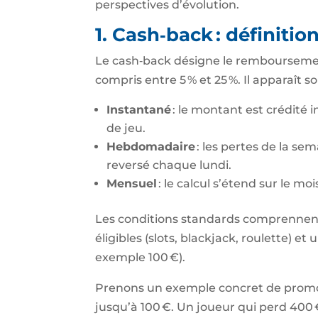
perspectives d’évolution.
1. Cash‑back : définiti
Le cash‑back désigne le rembourseme
compris entre 5 % et 25 %. Il apparaît so
Instantané
: le montant est crédité 
de jeu.
Hebdomadaire
: les pertes de la s
reversé chaque lundi.
Mensuel
: le calcul s’étend sur le m
Les conditions standards comprennent 
éligibles (slots, blackjack, roulette) 
exemple 100 €).
Prenons un exemple concret de promoti
jusqu’à 100 €. Un joueur qui perd 400