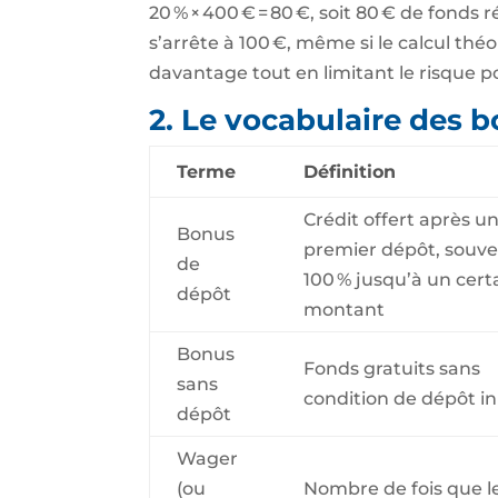
20 % × 400 € = 80 €, soit 80 € de fonds
s’arrête à 100 €, même si le calcul thé
davantage tout en limitant le risque p
2. Le vocabulaire des b
Terme
Définition
Crédit offert après u
Bonus
premier dépôt, souv
de
100 % jusqu’à un cert
dépôt
montant
Bonus
Fonds gratuits sans
sans
condition de dépôt ini
dépôt
Wager
(ou
Nombre de fois que l