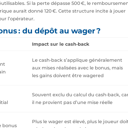
 réutilisables. Si la perte dépasse 500 €, le rembourseme
orique aurait donné 120 €. Cette structure incite à jouer
our l’opérateur.
onus : du dépôt au wager ?
Impact sur le cash‑back
n
Le cash‑back s’applique généralement
ent
aux mises réalisées avec le bonus, mais
ain
les gains doivent être wagered
Souvent exclu du calcul du cash‑back, ca
tial
il ne provient pas d’une mise réelle
Plus le wager est élevé, plus le joueur doi
e bonus