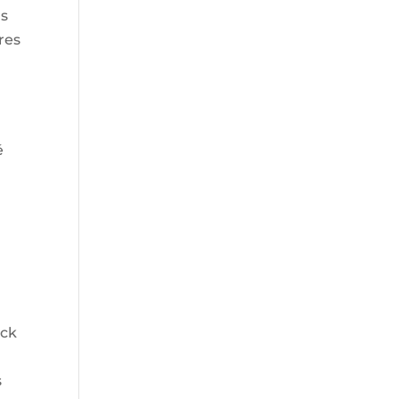
rs
fres
é
ack
s