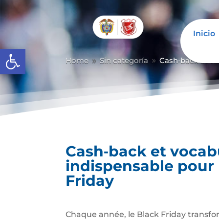
Inicio
Abrir barra de herramientas
Home
Sin categoría
Cash‑back et voc
9
9
Cash‑back et vocabul
indispensable pour 
Friday
Chaque année, le Black Friday transf