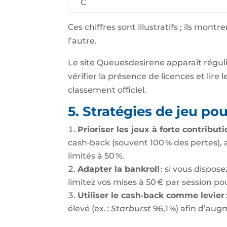
C
Ces chiffres sont illustratifs ; ils mo
l’autre.
Le site Queuesdesirene apparaît régu
vérifier la présence de licences et lire
classement officiel.
5. Stratégies de jeu po
Prioriser les jeux à forte contribut
cash‑back (souvent 100 % des pertes), 
limités à 50 %.
Adapter la bankroll
: si vous dispos
limitez vos mises à 50 € par session p
Utiliser le cash‑back comme levier
élevé (ex. :
Starburst
96,1 %) afin d’aug