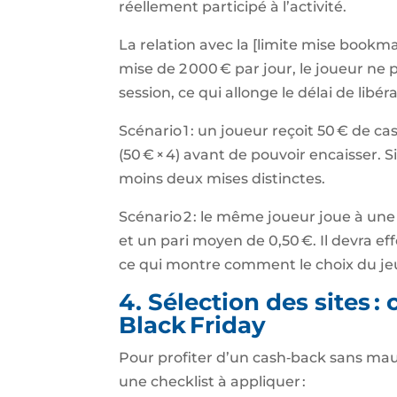
réellement participé à l’activité.
La relation avec la [limite mise bookma
mise de 2 000 € par jour, le joueur ne
session, ce qui allonge le délai de libé
Scénario 1 : un joueur reçoit 50 € de c
(50 € × 4) avant de pouvoir encaisser. Si
moins deux mises distinctes.
Scénario 2 : le même joueur joue à une
et un pari moyen de 0,50 €. Il devra eff
ce qui montre comment le choix du jeu 
4. Sélection des sites : c
Black Friday
Pour profiter d’un cash‑back sans mauvai
une checklist à appliquer :