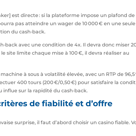
ker] est directe : si la plateforme impose un plafond de
 pourra pas atteindre un wager de 10 000 € en une seule
ration du cash‑back.
ash‑back avec une condition de 4x. Il devra donc miser 2
 le site limite chaque mise à 100 €, il devra réaliser au
 machine à sous à volatilité élevée, avec un RTP de 96,5
ectuer 400 tours (200 €/0,50 €) pour satisfaire la condit
influe sur la rapidité du cash‑back.
ritères de fiabilité et d’offre
se surprise, il faut d’abord choisir un casino fiable. Vo