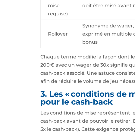
mise
doit être misé avant r
requise)
Synonyme de wager,
Rollover
exprimé en multiple 
bonus
Chaque terme modifie la façon dont le
200 € avec un wager de 30x signifie que
cash‑back associé. Une astuce consiste 
afin de réduire le volume de jeu néce
3. Les « conditions de 
pour le cash‑back
Les conditions de mise représentent le
cash‑back avant de pouvoir le retirer. 
5x le cash‑back). Cette exigence protèg