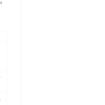
nt
r
t