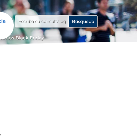
cia
 promos Black Friday
e