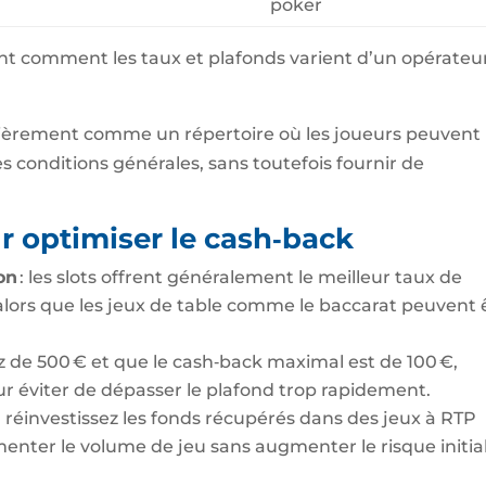
poker
ntrent comment les taux et plafonds varient d’un opérateu
lièrement comme un répertoire où les joueurs peuvent
 les conditions générales, sans toutefois fournir de
ur optimiser le cash‑back
ion
: les slots offrent généralement le meilleur taux de
alors que les jeux de table comme le baccarat peuvent 
ez de 500 € et que le cash‑back maximal est de 100 €,
our éviter de dépasser le plafond trop rapidement.
: réinvestissez les fonds récupérés dans des jeux à RTP
menter le volume de jeu sans augmenter le risque initial