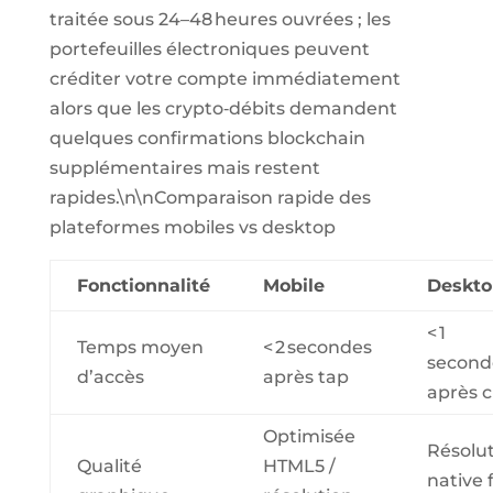
traitée sous 24–48 heures ouvrées ; les
portefeuilles électroniques peuvent
créditer votre compte immédiatement
alors que les crypto‑débits demandent
quelques confirmations blockchain
supplémentaires mais restent
rapides.\n\nComparaison rapide des
plateformes mobiles vs desktop
Fonctionnalité
Mobile
Deskto
< 1
Temps moyen
< 2 secondes
second
d’accès
après tap
après c
Optimisée
Résolu
Qualité
HTML5 /
native f