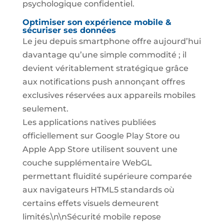
psychologique confidentiel.
Optimiser son expérience mobile &
sécuriser ses données
Le jeu depuis smartphone offre aujourd’hui
davantage qu’une simple commodité ; il
devient véritablement stratégique grâce
aux notifications push annonçant offres
exclusives réservées aux appareils mobiles
seulement.
Les applications natives publiées
officiellement sur Google Play Store ou
Apple App Store utilisent souvent une
couche supplémentaire WebGL
permettant fluidité supérieure comparée
aux navigateurs HTML5 standards où
certains effets visuels demeurent
limités.\n\nSécurité mobile repose