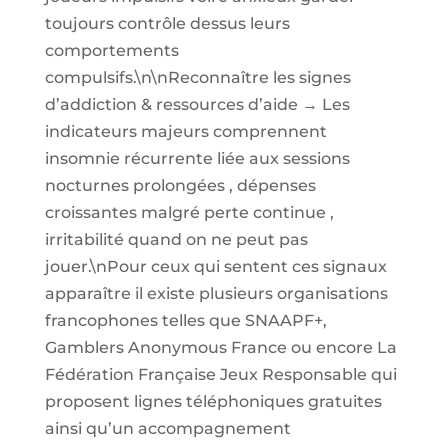
toujours contrôle dessus leurs
comportements
compulsifs.\n\nReconnaître les signes
d’addiction & ressources d’aide → Les
indicateurs majeurs comprennent
insomnie récurrente liée aux sessions
nocturnes prolongées , dépenses
croissantes malgré perte continue ,
irritabilité quand on ne peut pas
jouer.\nPour ceux qui sentent ces signaux
apparaître il existe plusieurs organisations
francophones telles que SNAAPF+,
Gamblers Anonymous France ou encore La
Fédération Française Jeux Responsable qui
proposent lignes téléphoniques gratuites
ainsi qu’un accompagnement