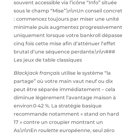
souvent accessible via l’icône “Info” située
sous le champ “Mise”.\n\nUn conseil concret
: commencez toujours par miser une unité
minimale puis augmentez progressivement
uniquement lorsque votre bankroll dépasse
cinq fois cette mise afin d’atténuer l’effet
brutal d’une séquence perdante.\n\n###
Les jeux de table classiques
Blackjack français
utilise le système “la
partage” où votre main vaut neuf ou dix
peut être séparée immédiatement – cela
diminue légèrement l’avantage maison à
environ 0·42 %. La stratégie basique
recommande notamment « stand on hard
17 » contre un croupier montrant un
As.\n\nEn
roulette européenne
, seul zéro