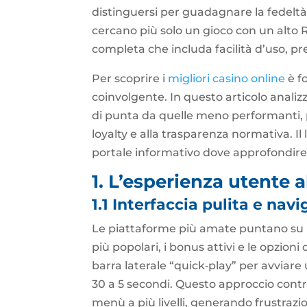
distinguersi per guadagnare la fedeltà
cercano più solo un gioco con un alto R
completa che includa facilità d’uso, pre
Per scoprire i
migliori casino online
è f
coinvolgente. In questo articolo analiz
di punta da quelle meno performanti, pa
loyalty e alla trasparenza normativa. Il
portale informativo dove approfondire l
1. L’esperienza utente 
1.1 Interfaccia pulita e nav
Le piattaforme più amate puntano su u
più popolari, i bonus attivi e le opzion
barra laterale “quick‑play” per avviare 
30 a 5 secondi. Questo approccio contra
menù a più livelli, generando frustra