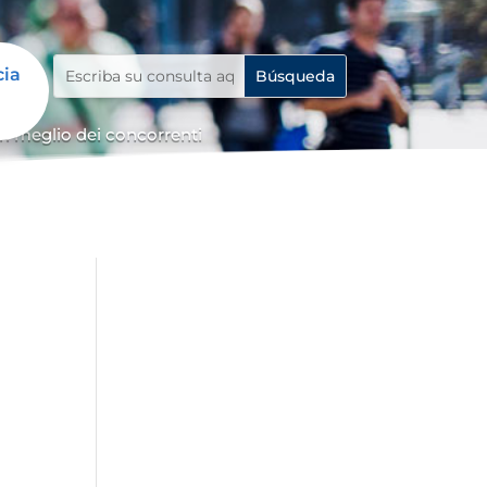
cia
ori meglio dei concorrenti
e