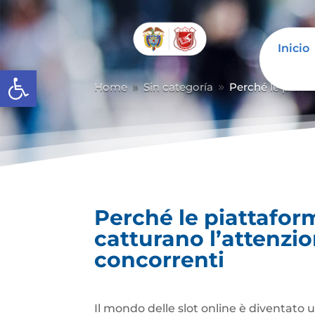
Inicio
Abrir barra de herramientas
Home
Sin categoría
Perché le piatta
9
9
Perché le piattaform
catturano l’attenzio
concorrenti
Il mondo delle slot online è diventato