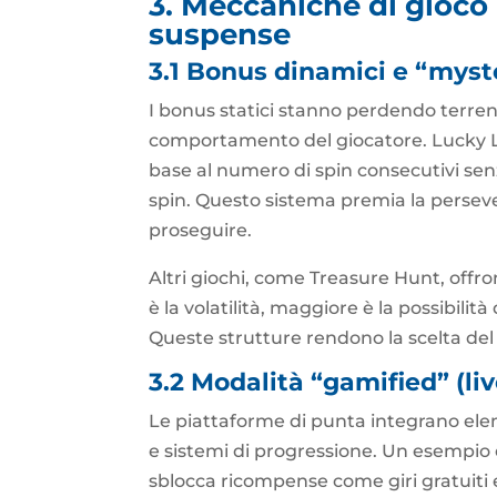
3. Meccaniche di gioco
suspense
3.1 Bonus dinamici e “myst
I bonus statici stanno perdendo terren
comportamento del giocatore. Lucky La
base al numero di spin consecutivi sen
spin. Questo sistema premia la perseve
proseguire.
Altri giochi, come Treasure Hunt, offrono
è la volatilità, maggiore è la possibili
Queste strutture rendono la scelta del 
3.2 Modalità “gamified” (live
Le piattaforme di punta integrano elemen
e sistemi di progressione. Un esempio 
sblocca ricompense come giri gratuiti e