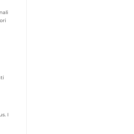
nali
ori
ti
s. I