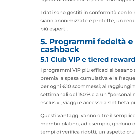
I dati sono gestiti in conformità con 
siano anonimizzate e protette, un requ
più esperti.
5. Programmi fedeltà e p
cashback
5.1 Club VIP e tiered rewar
I programmi VIP più efficaci si basano s
premia la spesa cumulativa e la freque
per ogni €10 scommessi; al raggiungim
settimanali del 150 % e a un “personal m
esclusivi, viaggi e accesso a slot beta 
Questi vantaggi vanno oltre il semplic
membri platino, ad esempio, godono di li
tempi di verifica ridotti, un aspetto cruc