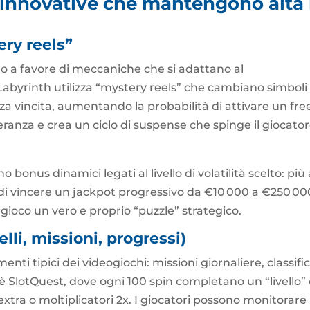
 innovative che mantengono alta 
ery reels”
o a favore di meccaniche che si adattano al
byrinth utilizza “mystery reels” che cambiano simboli 
za vincita, aumentando la probabilità di attivare un fre
ranza e crea un ciclo di suspense che spinge il giocator
 bonus dinamici legati al livello di volatilità scelto: più 
tà di vincere un jackpot progressivo da €10 000 a €250 00
gioco un vero e proprio “puzzle” strategico.
lli, missioni, progressi)
ti tipici dei videogiochi: missioni giornaliere, classifi
è SlotQuest, dove ogni 100 spin completano un “livello”
xtra o moltiplicatori 2x. I giocatori possono monitorare 