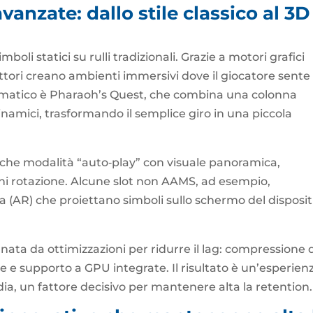
vanzate: dallo stile classico al 3D
boli statici su rulli tradizionali. Grazie a motori grafici
tori creano ambienti immersivi dove il giocatore sente 
lematico è Pharaoh’s Quest, che combina una colonna
dinamici, trasformando il semplice giro in una piccola
nche modalità “auto‑play” con visuale panoramica,
ni rotazione. Alcune slot non AAMS, ad esempio,
 (AR) che proiettano simboli sullo schermo del disposit
ta da ottimizzazioni per ridurre il lag: compressione 
le e supporto a GPU integrate. Il risultato è un’esperien
edia, un fattore decisivo per mantenere alta la retention.