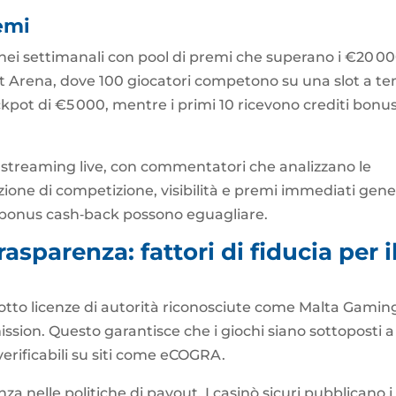
remi
nei settimanali con pool di premi che superano i €20 00
ot Arena, dove 100 giocatori competono su una slot a t
ackpot di €5 000, mentre i primi 10 ricevono crediti bonu
 streaming live, con commentatori che analizzano le
zione di competizione, visibilità e premi immediati gen
bonus cash‑back possono eguagliare.
rasparenza: fattori di fiducia per i
sotto licenze di autorità riconosciute come Malta Gamin
ion. Questo garantisce che i giochi siano sottoposti a
verificabili su siti come eCOGRA.
a nelle politiche di payout. I casinò sicuri pubblicano i