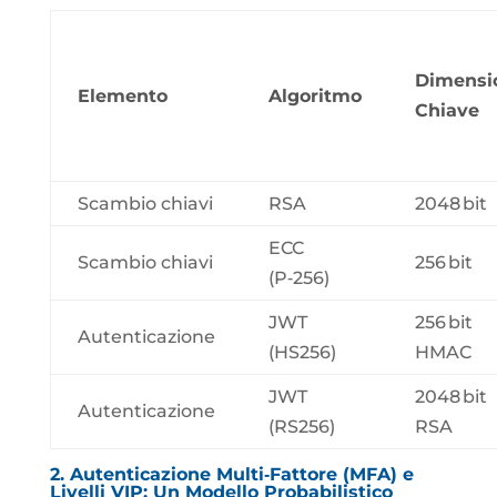
Dimensi
Elemento
Algoritmo
Chiave
Scambio chiavi
RSA
2048 bit
ECC
Scambio chiavi
256 bit
(P‑256)
JWT
256 bit
Autenticazione
(HS256)
HMAC
JWT
2048 bit
Autenticazione
(RS256)
RSA
2. Autenticazione Multi‑Fattore (MFA) e
Livelli VIP: Un Modello Probabilistico