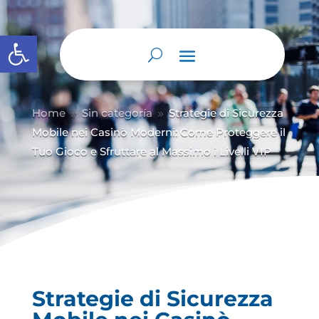
Abrir barra de herramientas
Home
Sin categoría
Strategie di Sicurezza
9
9
Mobile nei Casinò Moderni: Come Proteggere il
Tuo Gioco e Sfruttare al Massimo i Livelli VIP
Strategie di Sicurezza