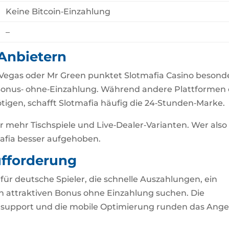
Keine Bitcoin‑Einzahlung
–
 Anbietern
Vegas oder Mr Green punktet Slotmafia Casino besond
onus‑ ohne‑Einzahlung. Während andere Plattformen 
igen, schafft Slotmafia häufig die 24‑Stunden‑Marke.
mehr Tischspiele und Live‑Dealer‑Varianten. Wer also
tmafia besser aufgehoben.
ufforderung
 für deutsche Spieler, die schnelle Auszahlungen, ein
en attraktiven Bonus ohne Einzahlung suchen. Die
ensupport und die mobile Optimierung runden das Ang