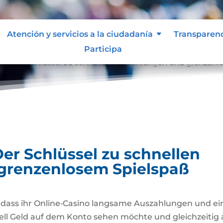
Atención y servicios a la ciudadanía
Transparen
Participa
o – Der Schlüssel zu schnellen Auszahlungen und grenzen
Der Schlüssel zu schnellen
grenzenlosem Spielspaß
, dass ihr Online‑Casino langsame Auszahlungen und ei
ell Geld auf dem Konto sehen möchte und gleichzeitig