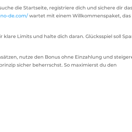
che die Startseite, registriere dich und sichere dir da
sino-de.com/
wartet mit einem Willkommenspaket, das
r klare Limits und halte dich daran. Glücksspiel soll Sp
.
insätzen, nutze den Bonus ohne Einzahlung und steiger
lprinzip sicher beherrschst. So maximierst du den