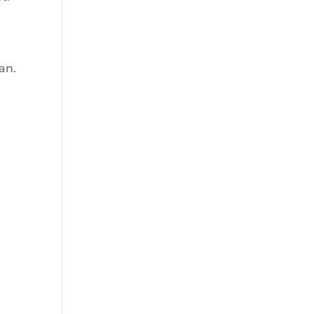
an.
e