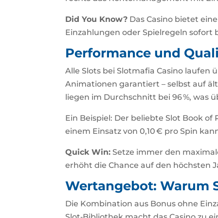
Did You Know?
Das Casino bietet eine
Einzahlungen oder Spielregeln sofort
Performance und Qualit
Alle Slots bei Slotmafia Casino laufen
Animationen garantiert – selbst auf ä
liegen im Durchschnitt bei 96 %, was 
Ein Beispiel: Der beliebte Slot Book of
einem Einsatz von 0,10 € pro Spin kann
Quick Win:
Setze immer den maximalen
erhöht die Chance auf den höchsten J
Wertangebot: Warum S
Die Kombination aus Bonus ohne Einza
Slot‑Bibliothek macht das Casino zu ei