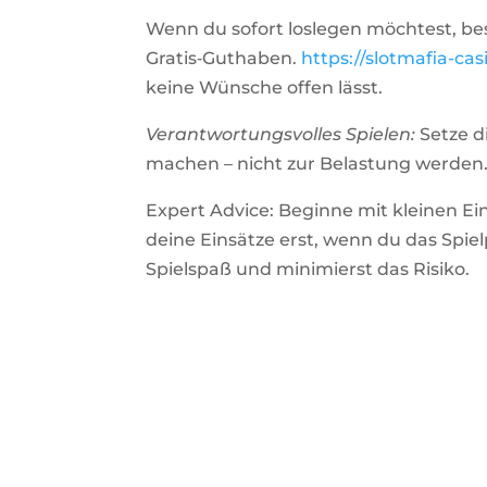
Wenn du sofort loslegen möchtest, besu
Gratis‑Guthaben.
https://slotmafia-ca
keine Wünsche offen lässt.
Verantwortungsvolles Spielen:
Setze di
machen – nicht zur Belastung werden
Expert Advice: Beginne mit kleinen E
deine Einsätze erst, wenn du das Spie
Spielspaß und minimierst das Risiko.