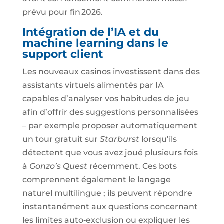
prévu pour fin 2026.
Intégration de l’IA et du
machine learning dans le
support client
Les nouveaux casinos investissent dans des
assistants virtuels alimentés par IA
capables d’analyser vos habitudes de jeu
afin d’offrir des suggestions personnalisées
– par exemple proposer automatiquement
un tour gratuit sur
Starburst
lorsqu’ils
détectent que vous avez joué plusieurs fois
à
Gonzo’s Quest
récemment. Ces bots
comprennent également le langage
naturel multilingue ; ils peuvent répondre
instantanément aux questions concernant
les limites auto‑exclusion ou expliquer les