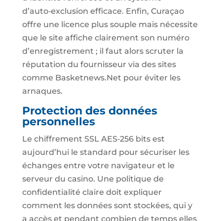
d’auto‑exclusion efficace. Enfin, Curaçao
offre une licence plus souple mais nécessite
que le site affiche clairement son numéro
d’enregistrement ; il faut alors scruter la
réputation du fournisseur via des sites
comme Basketnews.Net pour éviter les
arnaques.
Protection des données
personnelles
Le chiffrement SSL AES‑256 bits est
aujourd’hui le standard pour sécuriser les
échanges entre votre navigateur et le
serveur du casino. Une politique de
confidentialité claire doit expliquer
comment les données sont stockées, qui y
a accès et pendant combien de temps elles