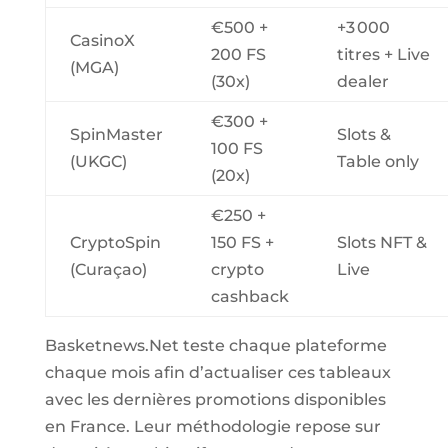
€500 +
+3 000
CasinoX
200 FS
titres + Live
(MGA)
(30x)
dealer
€300 +
SpinMaster
Slots &
100 FS
(UKGC)
Table only
(20x)
€250 +
CryptoSpin
150 FS +
Slots NFT &
(Curaçao)
crypto
Live
cashback
Basketnews.Net teste chaque plateforme
chaque mois afin d’actualiser ces tableaux
avec les dernières promotions disponibles
en France. Leur méthodologie repose sur