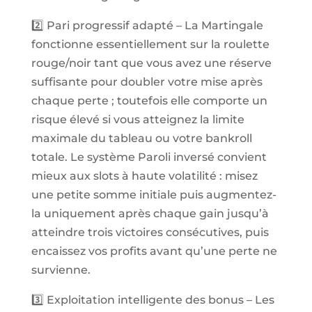
2️⃣ Pari progressif adapté – La Martingale
fonctionne essentiellement sur la roulette
rouge/noir tant que vous avez une réserve
suffisante pour doubler votre mise après
chaque perte ; toutefois elle comporte un
risque élevé si vous atteignez la limite
maximale du tableau ou votre bankroll
totale. Le système Paroli inversé convient
mieux aux slots à haute volatilité : misez
une petite somme initiale puis augmentez-
la uniquement après chaque gain jusqu’à
atteindre trois victoires consécutives, puis
encaissez vos profits avant qu’une perte ne
survienne.
3️⃣ Exploitation intelligente des bonus – Les