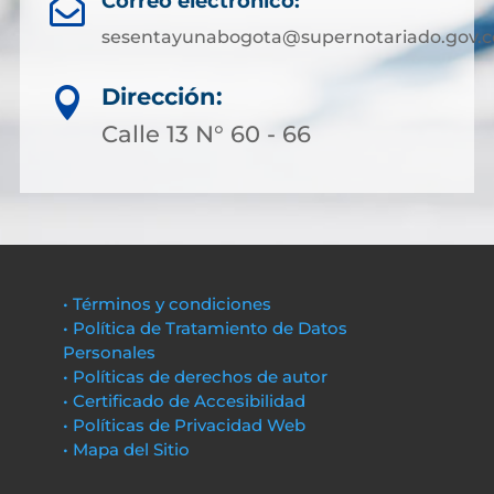
Correo electrónico:

sesentayunabogota@supernotariado.gov.c
Dirección:

Calle 13 N° 60 - 66
• Términos y condiciones
• Política de Tratamiento de Datos
Personales
• Políticas de derechos de autor
• Certificado de Accesibilidad
• Políticas de Privacidad Web
• Mapa del Sitio