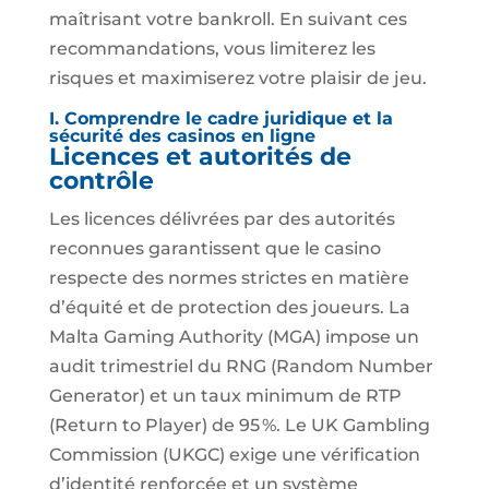
maîtrisant votre bankroll. En suivant ces
recommandations, vous limiterez les
risques et maximiserez votre plaisir de jeu.
I. Comprendre le cadre juridique et la
sécurité des casinos en ligne
Licences et autorités de
contrôle
Les licences délivrées par des autorités
reconnues garantissent que le casino
respecte des normes strictes en matière
d’équité et de protection des joueurs. La
Malta Gaming Authority (MGA) impose un
audit trimestriel du RNG (Random Number
Generator) et un taux minimum de RTP
(Return to Player) de 95 %. Le UK Gambling
Commission (UKGC) exige une vérification
d’identité renforcée et un système