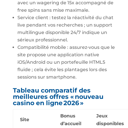
avec un wagering de 15x accompagné de
free spins sans mise maximale.
Service client : testez la réactivité du chat
live pendant vos recherches ; un support
multilingue disponible 24/7 indique un
sérieux professionnel.
Compatibilité mobile : assurez‑vous que le
site propose une application native
iOS/Android ou un portefeuille HTML5
fluide ; cela évite les plantages lors des
sessions sur smartphone.
Tableau comparatif des
meilleures offres « nouveau
casino en ligne 2026 »
Bonus
Jeux
Site
d’accueil
disponibles