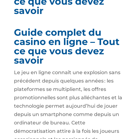
ce que vous devez
savoir
Guide complet du
casino en ligne – Tout
ce que vous devez
savoir
Le jeu en ligne connaît une explosion sans
précédent depuis quelques années : les
plateformes se multiplient, les offres
promotionnelles sont plus alléchantes et la
technologie permet aujourd’hui de jouer
depuis un smartphone comme depuis un
ordinateur de bureau. Cette
démocratisation attire à la fois les joueurs