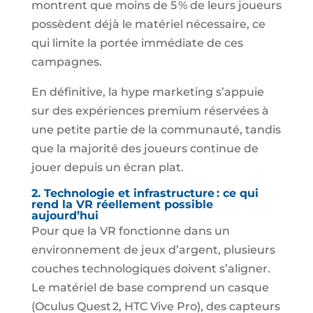
montrent que moins de 5 % de leurs joueurs
possèdent déjà le matériel nécessaire, ce
qui limite la portée immédiate de ces
campagnes.
En définitive, la hype marketing s’appuie
sur des expériences premium réservées à
une petite partie de la communauté, tandis
que la majorité des joueurs continue de
jouer depuis un écran plat.
2. Technologie et infrastructure : ce qui
rend la VR réellement possible
aujourd’hui
Pour que la VR fonctionne dans un
environnement de jeux d’argent, plusieurs
couches technologiques doivent s’aligner.
Le matériel de base comprend un casque
(Oculus Quest 2, HTC Vive Pro), des capteurs