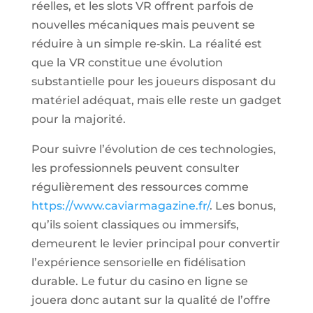
réelles, et les slots VR offrent parfois de
nouvelles mécaniques mais peuvent se
réduire à un simple re‑skin. La réalité est
que la VR constitue une évolution
substantielle pour les joueurs disposant du
matériel adéquat, mais elle reste un gadget
pour la majorité.
Pour suivre l’évolution de ces technologies,
les professionnels peuvent consulter
régulièrement des ressources comme
https://www.caviarmagazine.fr/
. Les bonus,
qu’ils soient classiques ou immersifs,
demeurent le levier principal pour convertir
l’expérience sensorielle en fidélisation
durable. Le futur du casino en ligne se
jouera donc autant sur la qualité de l’offre