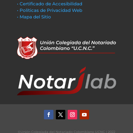
• Certificado de Accesibilidad
• Políticas de Privacidad Web
• Mapa del Sitio
©Unión Colegiada del Notariado Colombiano UCNC | 2022