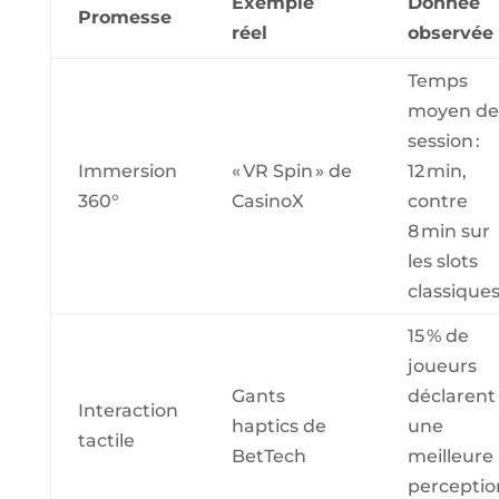
Exemple
Donnée
Promesse
réel
observée
Temps
moyen de
session :
Immersion
« VR Spin » de
12 min,
360°
CasinoX
contre
8 min sur
les slots
classique
15 % de
joueurs
Gants
déclarent
Interaction
haptics de
une
tactile
BetTech
meilleure
perceptio