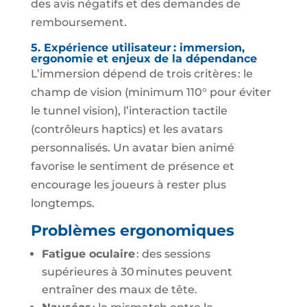
des avis négatifs et des demandes de
remboursement.
5. Expérience utilisateur : immersion,
ergonomie et enjeux de la dépendance
L’immersion dépend de trois critères : le
champ de vision (minimum 110° pour éviter
le tunnel vision), l’interaction tactile
(contrôleurs haptics) et les avatars
personnalisés. Un avatar bien animé
favorise le sentiment de présence et
encourage les joueurs à rester plus
longtemps.
Problèmes ergonomiques
Fatigue oculaire
: des sessions
supérieures à 30 minutes peuvent
entraîner des maux de tête.