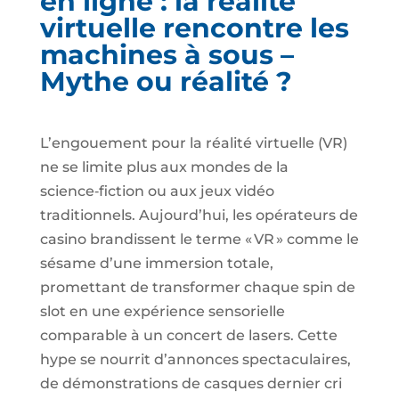
en ligne : la réalité
virtuelle rencontre les
machines à sous –
Mythe ou réalité ?
L’engouement pour la réalité virtuelle (VR)
ne se limite plus aux mondes de la
science‑fiction ou aux jeux vidéo
traditionnels. Aujourd’hui, les opérateurs de
casino brandissent le terme « VR » comme le
sésame d’une immersion totale,
promettant de transformer chaque spin de
slot en une expérience sensorielle
comparable à un concert de lasers. Cette
hype se nourrit d’annonces spectaculaires,
de démonstrations de casques dernier cri