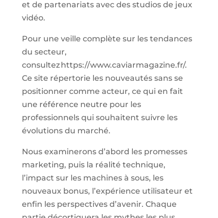
et de partenariats avec des studios de jeux
vidéo.
Pour une veille complète sur les tendances
du secteur,
consultez https://www.caviarmagazine.fr/.
Ce site répertorie les nouveautés sans se
positionner comme acteur, ce qui en fait
une référence neutre pour les
professionnels qui souhaitent suivre les
évolutions du marché.
Nous examinerons d’abord les promesses
marketing, puis la réalité technique,
l’impact sur les machines à sous, les
nouveaux bonus, l’expérience utilisateur et
enfin les perspectives d’avenir. Chaque
partie décortiquera les mythes les plus