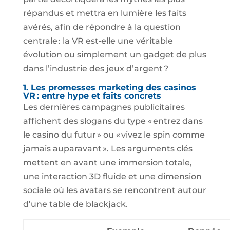
répandus et mettra en lumière les faits
avérés, afin de répondre à la question
centrale : la VR est‑elle une véritable
évolution ou simplement un gadget de plus
dans l’industrie des jeux d’argent ?
1. Les promesses marketing des casinos
VR : entre hype et faits concrets
Les dernières campagnes publicitaires
affichent des slogans du type « entrez dans
le casino du futur » ou « vivez le spin comme
jamais auparavant ». Les arguments clés
mettent en avant une immersion totale,
une interaction 3D fluide et une dimension
sociale où les avatars se rencontrent autour
d’une table de blackjack.