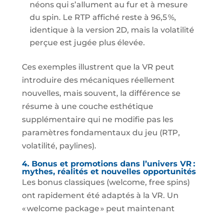
néons qui s’allument au fur et à mesure
du spin. Le RTP affiché reste à 96,5 %,
identique à la version 2D, mais la volatilité
perçue est jugée plus élevée.
Ces exemples illustrent que la VR peut
introduire des mécaniques réellement
nouvelles, mais souvent, la différence se
résume à une couche esthétique
supplémentaire qui ne modifie pas les
paramètres fondamentaux du jeu (RTP,
volatilité, paylines).
4. Bonus et promotions dans l’univers VR :
mythes, réalités et nouvelles opportunités
Les bonus classiques (welcome, free spins)
ont rapidement été adaptés à la VR. Un
« welcome package » peut maintenant