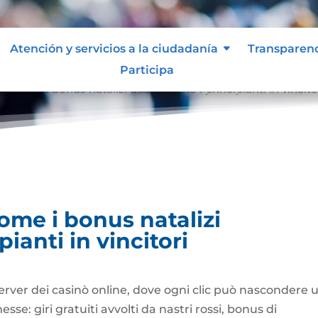
Atención y servicios a la ciudadanía
Transparen
Participa
t: come i bonus natalizi trasformano i principianti in vincito
ome i bonus natalizi
ianti in vincitori
 server dei casinò online, dove ogni clic può nascondere 
esse: giri gratuiti avvolti da nastri rossi, bonus di