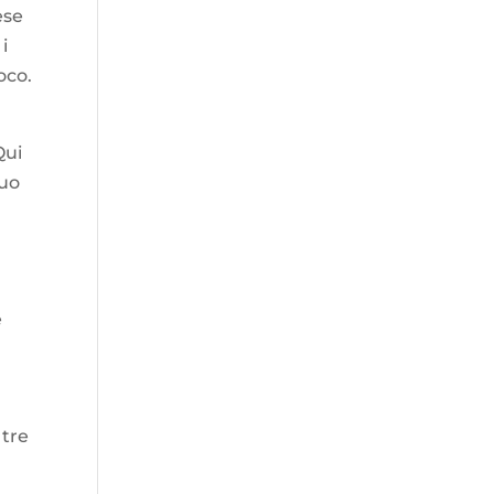
ese
i
ioco.
Qui
tuo
e
 tre