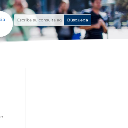
cia
ri
un