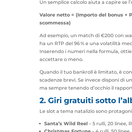
Un semplice calcolo aiuta a capire se l’
Valore netto = (Importo del bonus × Pr
scommessa)
Ad esempio, un match di €200 con wage
ha un RTP del 96 % e una volatilità medi
Inserendo i numeri nella formula, ottie
accettare o meno.
Quando il tuo bankroll è limitato, è con
scadenze brevi. Se invece disponi di un
ma sempre tenendo d’occhio il rapporto 
2. Giri gratuiti sotto l’a
Le slot a tema natalizio sono protagoni
Santa’s Wild Reel
– 5 rulli, 20 linee,
Christmas Fortune
– 4 rulli, 50 linee