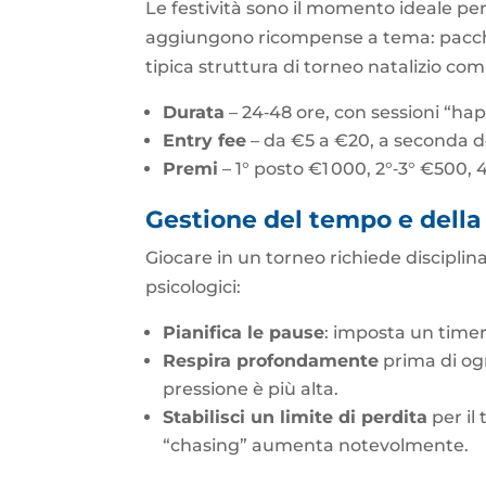
Le festività sono il momento ideale per i
aggiungono ricompense a tema: pacchi 
tipica struttura di torneo natalizio co
Durata
– 24‑48 ore, con sessioni “ha
Entry fee
– da €5 a €20, a seconda d
Premi
– 1° posto €1 000, 2°‑3° €500, 4
Gestione del tempo e della
Giocare in un torneo richiede discipli
psicologici:
Pianifica le pause
: imposta un timer
Respira profondamente
prima di ogn
pressione è più alta.
Stabilisci un limite di perdita
per il 
“chasing” aumenta notevolmente.