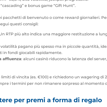
 “cascading” e bonus game “Gift Hunt”.
 nei pacchetti di benvenuto o come reward giornalieri. Pe
segui questi consigli:
. Un RTP più alto indica una maggiore restituzione a lun
sa volatilità pagano più spesso ma in piccole quantità, ide
iti in fondi giocabili rapidamente.
sa affluenza
: alcuni casinò riducono la latenza del server
 limiti di vincita (es. €100) e richiedono un wagering di 
sempre i termini per non rimanere sorpreso al momento 
etere per premi a forma di regalo