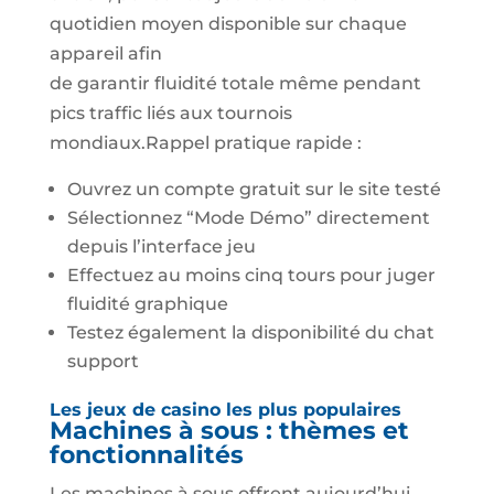
quotidien moyen disponible sur chaque
appareil afin
de garantir fluidité totale même pendant
pics traffic liés aux tournois
mondiaux.Rappel pratique rapide :
Ouvrez un compte gratuit sur le site testé
Sélectionnez “Mode Démo” directement
depuis l’interface jeu
Effectuez au moins cinq tours pour juger
fluidité graphique
Testez également la disponibilité du chat
support
Les jeux de casino les plus populaires
Machines à sous : thèmes et
fonctionnalités
Les machines à sous offrent aujourd’hui