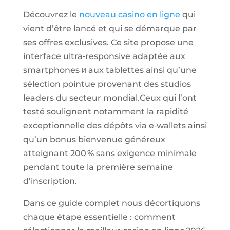
Découvrez le
nouveau casino en ligne
qui
vient d’être lancé et qui se démarque par
ses offres exclusives. Ce site propose une
interface ultra‑responsive adaptée aux
smartphones и aux tablettes ainsi qu’une
sélection pointue provenant des studios
leaders du secteur mondial.Ceux qui l’ont
testé soulignent notamment la rapidité
exceptionnelle des dépôts via e‑wallets ainsi
qu’un bonus bienvenue généreux
atteignant 200 % sans exigence minimale
pendant toute la première semaine
d’inscription.​
Dans ce guide complet nous décortiquons
chaque étape essentielle : comment