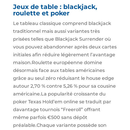
Jeux de table : blackjack,
roulette et poker
Le tableau classique comprend blackjack
traditionnel mais aussi variantes très
prisées telles que Blackjack Surrender où
vous pouvez abandonner après deux cartes
initiales afin réduire légèrement l’avantage
maison.Roulette européenne domine
désormais face aux tables américaines
grâce au seul zéro réduisant le house edge
autour 2,70 % contre 5,26 % pour sa cousine
américaine.La popularité croissante du
poker Texas Hold’em online se traduit par
davantage tournois “Freeroll” offrant
même parfois €500 sans dépôt
préalable.Chaque variante possède son