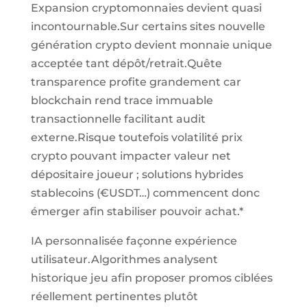
Expansion cryptomonnaies devient quasi
incontournable.Sur certains sites nouvelle
génération crypto devient monnaie unique
acceptée tant dépôt/retrait.Quête
transparence profite grandement car
blockchain rend trace immuable
transactionnelle facilitant audit
externe.Risque toutefois volatilité prix
crypto pouvant impacter valeur net
dépositaire joueur ; solutions hybrides
stablecoins (€USDT…) commencent donc
émerger afin stabiliser pouvoir achat.*
IA personnalisée façonne expérience
utilisateur.Algorithmes analysent
historique jeu afin proposer promos ciblées
réellement pertinentes plutôt