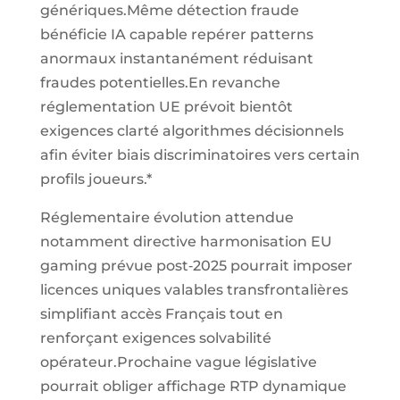
génériques.Même détection fraude
bénéficie IA capable repérer patterns
anormaux instantanément réduisant
fraudes potentielles.En revanche
réglementation UE prévoit bientôt
exigences clarté algorithmes décisionnels
afin éviter biais discriminatoires vers certain
profils joueurs.*
Réglementaire évolution attendue
notamment directive harmonisation EU
gaming prévue post‑2025 pourrait imposer
licences uniques valables transfrontalières
simplifiant accès Français tout en
renforçant exigences solvabilité
opérateur.Prochaine vague législative
pourrait obliger affichage RTP dynamique