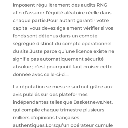
imposent régulièrement des audits RNG
afin d’assurer l’équité aléatoire réelle dans
chaque partie.Pour autant garantir votre
capital vous devez également vérifier si vos
fonds sont détenus dans un compte
ségrégué distinct du compte opérationnel
du site.Juste parce qu’une licence existe ne
signifie pas automatiquement sécurité
absolue ; c’est pourquoi il faut croiser cette
donnée avec celle-ci-ci…
La réputation se mesure surtout grâce aux
avis publiés sur des plateformes
indépendantes telles que Basketnews.Net,
qui compile chaque trimestre plusieurs
milliers d’opinions françaises
authentiques.Lorsqu’un opérateur cumule