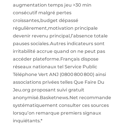
augmentation temps jeu >30 min
consécutif malgré pertes
croissantes,budget dépassé
régulièrement,motivation principale
devenir revenu principal,l’absence totale
pauses sociales.Autres indicateurs sont
irritabilité accrue quand on ne peut pas
accéder plateforme.Français dispose
réseaux nationaux tel Service Public
Téléphone Vert ANJ (0800 800 800) ainsi
associations privées telles Que Faire Du
Jeu.org proposant suivi gratuit
anonymisé.Basketnews.Net recommande
systématiquement consulter ces sources
lorsqu’on remarque premiers signaux
inquiétants.*