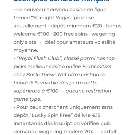
• Le nouveau
nouveau casino en ligne
france
“Starlight Vegas” propose
actuellement ‑ dépôt minimum €20 ‑ bonus
welcome €100 +200 free spins ‑ wagering
only slots → idéal pour amateurs volatilité
moyenne.
• “Royal Flush Club”, classé parmi nos top
picks meilleur casino online France2024
chez Basketnews.Net offre cashback
hebdo ‎5 %‎ valable dès perte nette
supérieure à €100 — aucune restriction
game type.
• Pour ceux cherchant uniquement sans
dépôt,“Lucky Spin Free” délivre €15
instantanés dès inscription vérifiée puis
demande wagering modéré ‎20x‎ — parfait