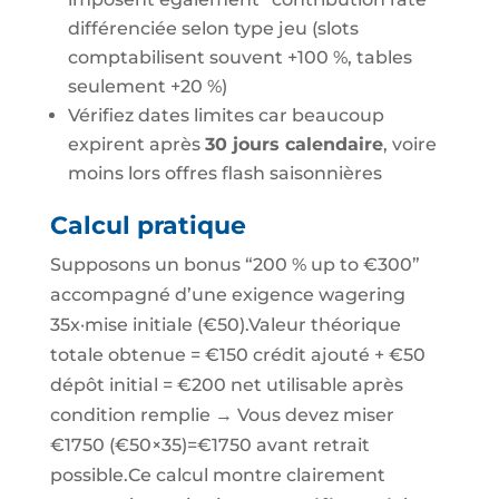
différenciée selon type jeu (slots
comptabilisent souvent +100 %, tables
seulement +20 %)
Vérifiez dates limites car beaucoup
expirent après
30 jours calendaire
, voire
moins lors offres flash saisonnières
Calcul pratique
Supposons un bonus “200 % up to €300”
accompagné d’une exigence wagering
35x·mise initiale (€50).Valeur théorique
totale obtenue = €150 crédit ajouté + €50
dépôt initial = €200 net utilisable après
condition remplie → Vous devez miser
€1750 (€50×35)=€1750 avant retrait
possible.Ce calcul montre clairement