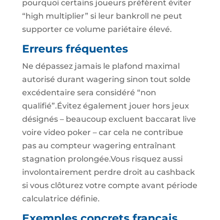
pourquoi certains joueurs préfèrent éviter
“high multiplier” si leur bankroll ne peut
supporter ce volume pariétaire élevé.​
Erreurs fréquentes
Ne dépassez jamais le plafond maximal
autorisé durant wagering sinon tout solde
excédentaire sera considéré “non
qualifié”.Évitez également jouer hors jeux
désignés – beaucoup excluent baccarat live
voire video poker – car cela ne contribue
pas au compteur wagering entraînant
stagnation prolongée.Vous risquez aussi
involontairement perdre droit au cashback
si vous clôturez votre compte avant période
calculatrice définie.​
Exemples concrets français