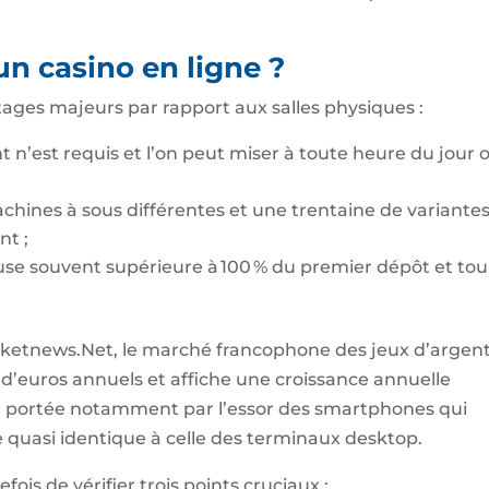
un casino en ligne ?
tages majeurs par rapport aux salles physiques :
n’est requis et l’on peut miser à toute heure du jour 
machines à sous différentes et une trentaine de variante
nt ;
use souvent supérieure à 100 % du premier dépôt et tou
asketnews.Net, le marché francophone des jeux d’argen
 d’euros annuels et affiche une croissance annuelle
t portée notamment par l’essor des smartphones qui
quasi identique à celle des terminaux desktop.
fois de vérifier trois points cruciaux :