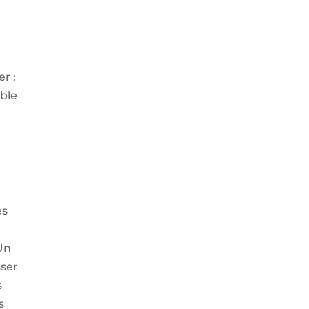
r :
able
es
 Un
sser
s
s