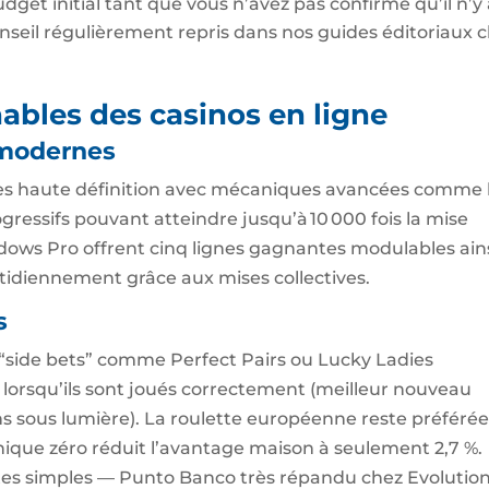
get initial tant que vous n’avez pas confirmé qu’il n’y
conseil régulièrement repris dans nos guides éditoriaux 
nables des casinos en ligne
 modernes
es haute définition avec mécaniques avancées comme 
gressifs pouvant atteindre jusqu’à 10 000 fois la mise
Shadows Pro offrent cinq lignes gagnantes modulables ain
tidiennement grâce aux mises collectives.
s
“side bets” comme Perfect Pairs ou Lucky Ladies
orsqu’ils sont joués correctement (meilleur nouveau
ns sous lumière). La roulette européenne reste préféré
nique zéro réduit l’avantage maison à seulement 2,7 %.
ntes simples — Punto Banco très répandu chez Evolutio