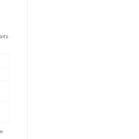
aits
ue