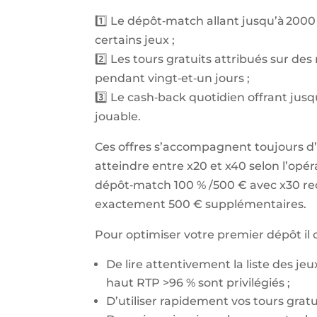
1️⃣ Le dépôt‑match allant jusqu’à 2000
certains jeux ;
2️⃣ Les tours gratuits attribués sur d
pendant vingt‑et‑un jours ;
3️⃣ Le cash‑back quotidien offrant jus
jouable.
Ces offres s’accompagnent toujours d’u
atteindre entre x20 et x40 selon l’opé
dépôt‑match 100 % /500 € avec x30 req
exactement 500 € supplémentaires.
Pour optimiser votre premier dépôt il 
De lire attentivement la liste des je
haut RTP >96 % sont privilégiés ;
D’utiliser rapidement vos tours gratui