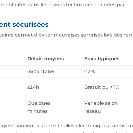
ment cités dans les revues techniques réalisées par
ent sécurisées
ires permet d’éviter mauvaises surprises lors des retr
Délais moyens
Frais typiques
Instantané
≤ 2 %
≤24h
Gratuit ou < 1 %
Quelques
Variable selon
minutes
réseau
légient souvent les portefeuilles électroniques tandis q