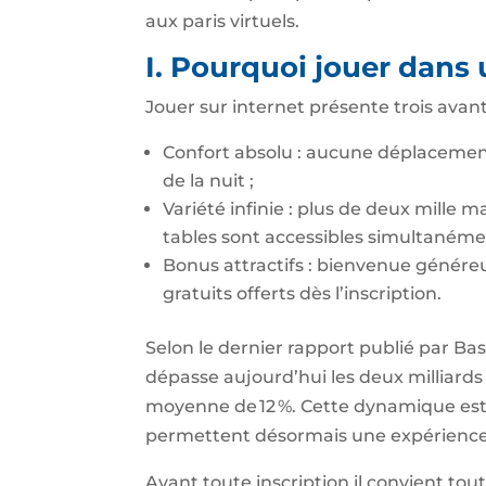
aux paris virtuels.
I. Pourquoi jouer dans 
Jouer sur internet présente trois avan
Confort absolu : aucune déplacement 
de la nuit ;
Variété infinie : plus de deux mille 
tables sont accessibles simultanéme
Bonus attractifs : bienvenue génére
gratuits offerts dès l’inscription.
Selon le dernier rapport publié par B
dépasse aujourd’hui les deux milliards
moyenne de 12 %. Cette dynamique es
permettent désormais une expérience 
Avant toute inscription il convient toute