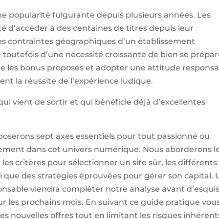
ne popularité fulgurante depuis plusieurs années. Les
ité d’accéder à des centaines de titres depuis leur
les contraintes géographiques d’un établissement
toutefois d’une nécessité croissante de bien se prépare
re les bonus proposés et adopter une attitude respons
nt la réussite de l’expérience ludique.
qui vient de sortir et qui bénéficie déjà d’excellentes
oserons sept axes essentiels pour tout passionné ou
ement dans cet univers numérique. Nous aborderons l
es critères pour sélectionner un site sûr, les différents
si que des stratégies éprouvées pour gérer son capital.
sponsable viendra compléter notre analyse avant d’esqui
 les prochains mois. En suivant ce guide pratique vou
s nouvelles offres tout en limitant les risques inhérent