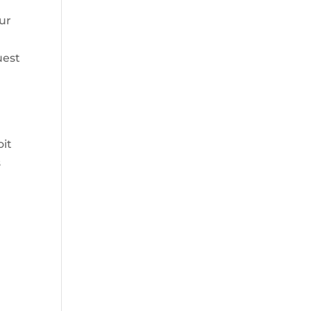
sur
uest
oit
s