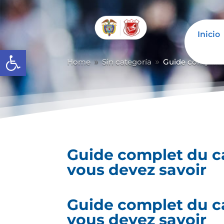
Inicio
Abrir barra de herramientas
Home
Sin categoría
Guide complet d
9
9
Guide complet du ca
vous devez savoir
Guide complet du ca
vous devez savoir