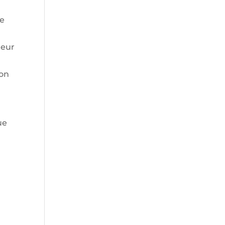
ue
teur
ion
ue