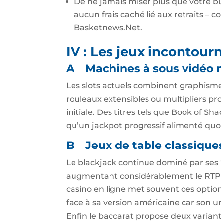
De ne jamais miser plus que votre bud
aucun frais caché lié aux retraits – 
Basketnews.Net.
IV : Les jeux incontour
A Machines à sous vidéo
Les slots actuels combinent graphism
rouleaux extensibles ou multipliers pro
initiale. Des titres tels que Book of 
qu’un jackpot progressif alimenté quo
B Jeux de table classique
Le blackjack continue dominé par ses 
augmentant considérablement le RTP l
casino en ligne met souvent ces optio
face à sa version américaine car son u
Enfin le baccarat propose deux varia