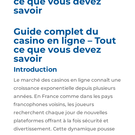
ce que vous devez
savoir
Guide complet du
casino en ligne – Tout
ce que vous devez
savoir
Introduction
Le marché des casinos en ligne connaît une
croissance exponentielle depuis plusieurs
années. En France comme dans les pays
francophones voisins, les joueurs
recherchent chaque jour de nouvelles
plateformes offrant à la fois sécurité et
divertissement. Cette dynamique pousse