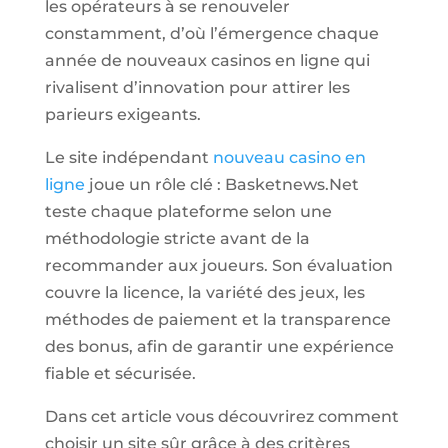
les opérateurs à se renouveler
constamment, d’où l’émergence chaque
année de nouveaux casinos en ligne qui
rivalisent d’innovation pour attirer les
parieurs exigeants.
Le site indépendant
nouveau casino en
ligne
joue un rôle clé : Basketnews.Net
teste chaque plateforme selon une
méthodologie stricte avant de la
recommander aux joueurs. Son évaluation
couvre la licence, la variété des jeux, les
méthodes de paiement et la transparence
des bonus, afin de garantir une expérience
fiable et sécurisée.
Dans cet article vous découvrirez comment
choisir un site sûr grâce à des critères