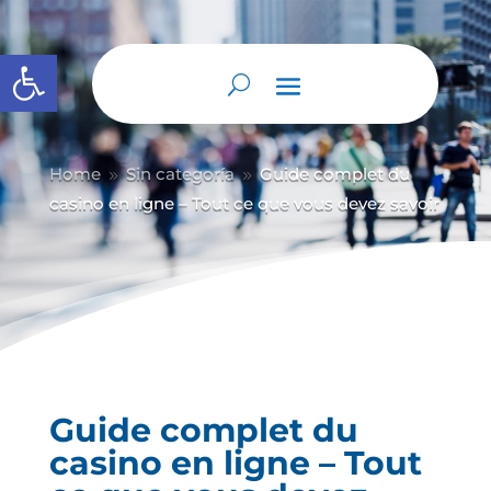
Abrir barra de herramientas
Home
Sin categoría
Guide complet du
9
9
casino en ligne – Tout ce que vous devez savoir
Guide complet du
casino en ligne – Tout