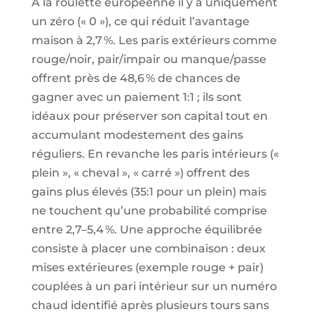
À la roulette européenne il y a uniquement
un zéro (« 0 »), ce qui réduit l’avantage
maison à 2,7 %. Les paris extérieurs comme
rouge/noir, pair/impair ou manque/passe
offrent près de 48,6 % de chances de
gagner avec un paiement 1:1 ; ils sont
idéaux pour préserver son capital tout en
accumulant modestement des gains
réguliers. En revanche les paris intérieurs («
plein », « cheval », « carré ») offrent des
gains plus élevés (35:1 pour un plein) mais
ne touchent qu’une probabilité comprise
entre 2,7–5,4 %. Une approche équilibrée
consiste à placer une combinaison : deux
mises extérieures (exemple rouge + pair)
couplées à un pari intérieur sur un numéro
chaud identifié après plusieurs tours sans