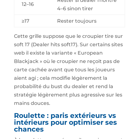
Rester si dealer montre
12–16
4–6 sinon tirer
≥17
Rester toujours
Cette grille suppose que le croupier tire sur
soft 17 (Dealer hits soft17). Sur certains sites
web il existe la variante « European
Blackjack » où le croupier ne reçoit pas de
carte cachée avant que tous les joueurs
aient agi ; cela modifie légèrement la
probabilité du bust du dealer et rend la
stratégie légèrement plus agressive sur les
mains douces.
Roulette : paris extérieurs vs
intérieurs pour optimiser ses
chances