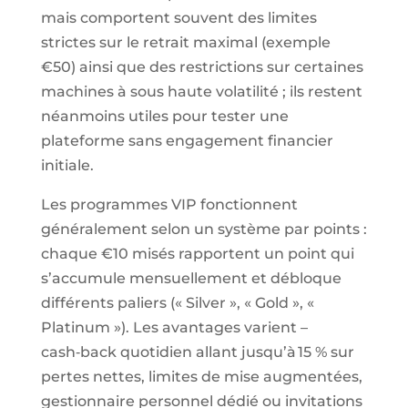
mais comportent souvent des limites
strictes sur le retrait maximal (exemple
€50) ainsi que des restrictions sur certaines
machines à sous haute volatilité ; ils restent
néanmoins utiles pour tester une
plateforme sans engagement financier
initiale.
Les programmes VIP fonctionnent
généralement selon un système par points :
chaque €10 misés rapportent un point qui
s’accumule mensuellement et débloque
différents paliers (« Silver », « Gold », «
Platinum »). Les avantages varient –
cash‑back quotidien allant jusqu’à 15 % sur
pertes nettes, limites de mise augmentées,
gestionnaire personnel dédié ou invitations