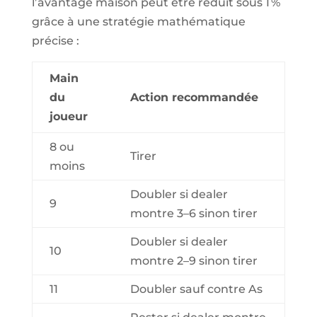
l’avantage maison peut être réduit sous 1 %
grâce à une stratégie mathématique
précise :
Main
du
Action recommandée
joueur
8 ou
Tirer
moins
Doubler si dealer
9
montre 3–6 sinon tirer
Doubler si dealer
10
montre 2–9 sinon tirer
11
Doubler sauf contre As