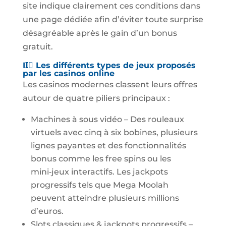
site indique clairement ces conditions dans
une page dédiée afin d’éviter toute surprise
désagréable après le gain d’un bonus
gratuit.
II️⃣ Les différents types de jeux proposés
par les casinos online
Les casinos modernes classent leurs offres
autour de quatre piliers principaux :
Machines à sous vidéo – Des rouleaux
virtuels avec cinq à six bobines, plusieurs
lignes payantes et des fonctionnalités
bonus comme les free spins ou les
mini‑jeux interactifs. Les jackpots
progressifs tels que Mega Moolah
peuvent atteindre plusieurs millions
d’euros.
Slots classiques & jackpots progressifs –