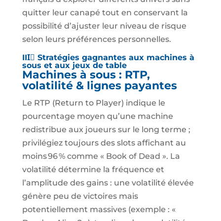
quitter leur canapé tout en conservant la
possibilité d’ajuster leur niveau de risque
selon leurs préférences personnelles.
III️⃣ Stratégies gagnantes aux machines à
sous et aux jeux de table
Machines à sous : RTP,
volatilité & lignes payantes
Le RTP (Return to Player) indique le
pourcentage moyen qu’une machine
redistribue aux joueurs sur le long terme ;
privilégiez toujours des slots affichant au
moins 96 % comme « Book of Dead ». La
volatilité détermine la fréquence et
l’amplitude des gains : une volatilité élevée
génère peu de victoires mais
potentiellement massives (exemple : «