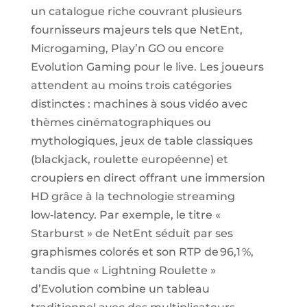
un catalogue riche couvrant plusieurs
fournisseurs majeurs tels que NetEnt,
Microgaming, Play’n GO ou encore
Evolution Gaming pour le live. Les joueurs
attendent au moins trois catégories
distinctes : machines à sous vidéo avec
thèmes cinématographiques ou
mythologiques, jeux de table classiques
(blackjack, roulette européenne) et
croupiers en direct offrant une immersion
HD grâce à la technologie streaming
low‑latency. Par exemple, le titre «
Starburst » de NetEnt séduit par ses
graphismes colorés et son RTP de 96,1 %,
tandis que « Lightning Roulette »
d’Evolution combine un tableau