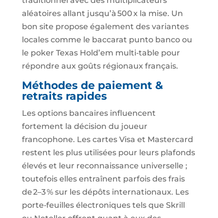
traditionnel avec des multiplicateurs
aléatoires allant jusqu’à 500 x la mise. Un
bon site propose également des variantes
locales comme le baccarat punto banco ou
le poker Texas Hold’em multi‑table pour
répondre aux goûts régionaux français.
Méthodes de paiement &
retraits rapides
Les options bancaires influencent
fortement la décision du joueur
francophone. Les cartes Visa et Mastercard
restent les plus utilisées pour leurs plafonds
élevés et leur reconnaissance universelle ;
toutefois elles entraînent parfois des frais
de 2–3 % sur les dépôts internationaux. Les
porte‑feuilles électroniques tels que Skrill