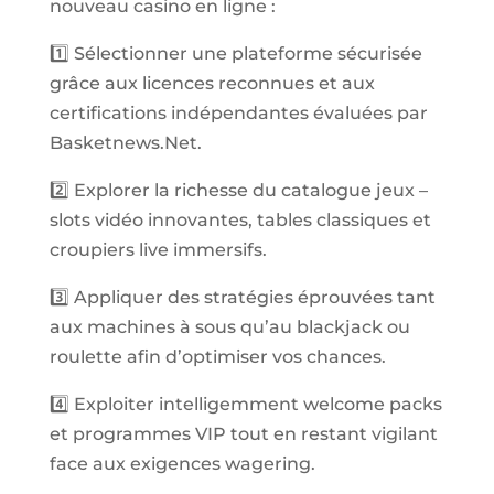
nouveau casino en ligne :
1️⃣ Sélectionner une plateforme sécurisée
grâce aux licences reconnues et aux
certifications indépendantes évaluées par
Basketnews.Net.
2️⃣ Explorer la richesse du catalogue jeux –
slots vidéo innovantes, tables classiques et
croupiers live immersifs.
3️⃣ Appliquer des stratégies éprouvées tant
aux machines à sous qu’au blackjack ou
roulette afin d’optimiser vos chances.
4️⃣ Exploiter intelligemment welcome packs
et programmes VIP tout en restant vigilant
face aux exigences wagering.