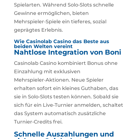
Spielarten. Während Solo‑Slots schnelle
Gewinne ermöglichen, bieten
Mehrspieler‑Spiele ein tieferes, sozial
geprägtes Erlebnis.
Wie Casinolab Casino das Beste aus
beiden Welten vereint
Nahtlose Integration von Boni
Casinolab Casino kombiniert Bonus ohne
Einzahlung mit exklusiven
Mehrspieler‑Aktionen. Neue Spieler
erhalten sofort ein kleines Guthaben, das
sie in Solo‑Slots testen können. Sobald sie
sich für ein Live‑Turnier anmelden, schaltet
das System automatisch zusätzliche
Turnier‑Credits frei.
Schnelle Auszahlungen und