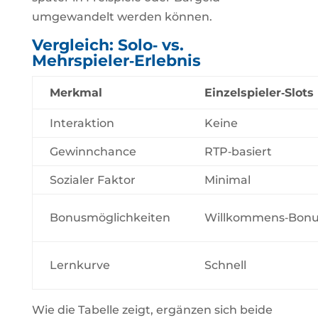
umgewandelt werden können.
Vergleich: Solo‑ vs.
Mehrspieler‑Erlebnis
Merkmal
Einzelspieler‑Slots
Interaktion
Keine
Gewinnchance
RTP‑basiert
Sozialer Faktor
Minimal
Bonusmöglichkeiten
Willkommens‑Bonu
Lernkurve
Schnell
Wie die Tabelle zeigt, ergänzen sich beide