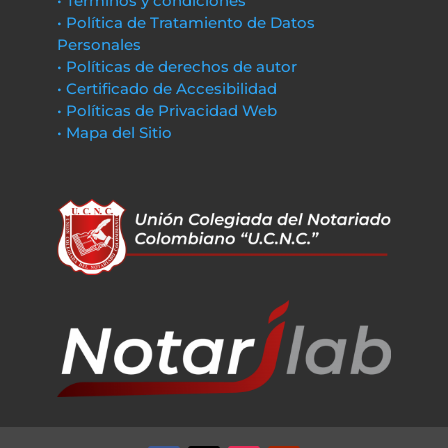
• Términos y condiciones
• Política de Tratamiento de Datos
Personales
• Políticas de derechos de autor
• Certificado de Accesibilidad
• Políticas de Privacidad Web
• Mapa del Sitio