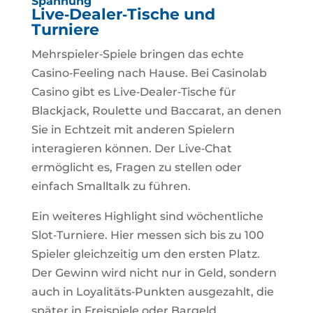
Spannung
Live‑Dealer‑Tische und
Turniere
Mehrspieler‑Spiele bringen das echte
Casino‑Feeling nach Hause. Bei Casinolab
Casino gibt es Live‑Dealer‑Tische für
Blackjack, Roulette und Baccarat, an denen
Sie in Echtzeit mit anderen Spielern
interagieren können. Der Live‑Chat
ermöglicht es, Fragen zu stellen oder
einfach Smalltalk zu führen.
Ein weiteres Highlight sind wöchentliche
Slot‑Turniere. Hier messen sich bis zu 100
Spieler gleichzeitig um den ersten Platz.
Der Gewinn wird nicht nur in Geld, sondern
auch in Loyalitäts‑Punkten ausgezahlt, die
später in Freispiele oder Bargeld