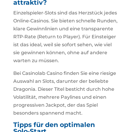
attraktiv?
Einzelspieler‑Slots sind das Herzstück jedes
Online‑Casinos. Sie bieten schnelle Runden,
klare Gewinnlinien und eine transparente
RTP‑Rate (Return to Player). Für Einsteiger
ist das ideal, weil sie sofort sehen, wie viel
sie gewinnen können, ohne auf andere
warten zu müssen.
Bei Casinolab Casino finden Sie eine riesige
Auswahl an Slots, darunter der beliebte
Dragonia. Dieser Titel besticht durch hohe
Volatilität, mehrere Paylines und einen
progressiven Jackpot, der das Spiel
besonders spannend macht.
Tipps für den optimalen
Solo‑Start