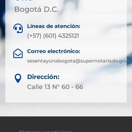
Bogotá D.C.
Líneas de atención:

(+57) (601) 4325121
Correo electrónico:

sesentayunabogota@supernotariado.gov.c
Dirección:

Calle 13 N° 60 - 66