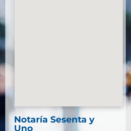
Notaría Sesenta y
Uno