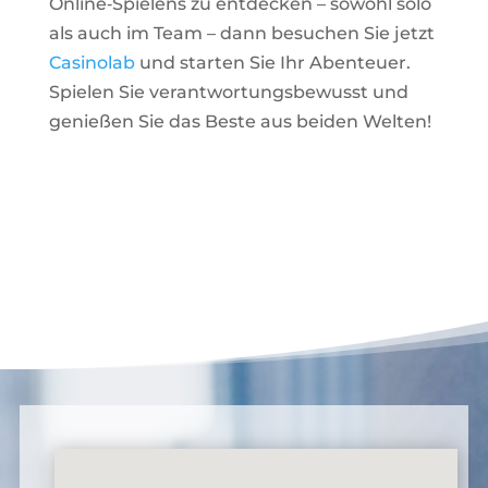
Online‑Spielens zu entdecken – sowohl solo
als auch im Team – dann besuchen Sie jetzt
Casinolab
und starten Sie Ihr Abenteuer.
Spielen Sie verantwortungsbewusst und
genießen Sie das Beste aus beiden Welten!