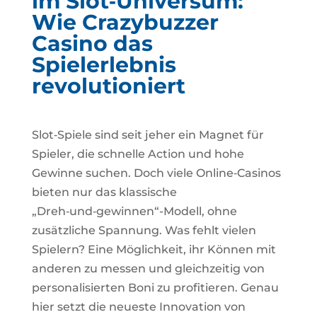
im Slot‑Universum:
Wie Crazybuzzer
Casino das
Spielerlebnis
revolutioniert
Slot‑Spiele sind seit jeher ein Magnet für
Spieler, die schnelle Action und hohe
Gewinne suchen. Doch viele Online‑Casinos
bieten nur das klassische
„Dreh‑und‑gewinnen“-Modell, ohne
zusätzliche Spannung. Was fehlt vielen
Spielern? Eine Möglichkeit, ihr Können mit
anderen zu messen und gleichzeitig von
personalisierten Boni zu profitieren. Genau
hier setzt die neueste Innovation von