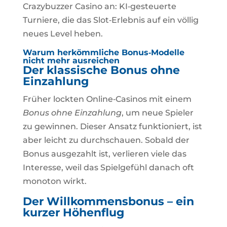
Crazybuzzer Casino an: KI‑gesteuerte
Turniere, die das Slot‑Erlebnis auf ein völlig
neues Level heben.
Warum herkömmliche Bonus‑Modelle
nicht mehr ausreichen
Der klassische Bonus ohne
Einzahlung
Früher lockten Online‑Casinos mit einem
Bonus ohne Einzahlung
, um neue Spieler
zu gewinnen. Dieser Ansatz funktioniert, ist
aber leicht zu durchschauen. Sobald der
Bonus ausgezahlt ist, verlieren viele das
Interesse, weil das Spielgefühl danach oft
monoton wirkt.
Der Willkommensbonus – ein
kurzer Höhenflug