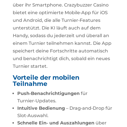
über ihr Smartphone. Crazybuzzer Casino
bietet eine optimierte Mobile‑App für iOS
und Android, die alle Turnier‑Features
unterstützt. Die KI läuft auch auf dem
Handy, sodass du jederzeit und überall an
einem Turnier teilnehmen kannst. Die App
speichert deine Fortschritte automatisch
und benachrichtigt dich, sobald ein neues
Turnier startet.
Vorteile der mobilen
Teilnahme
Push‑Benachrichtigungen
für
Turnier‑Updates.
Intuitive Bedienung
– Drag‑and‑Drop für
Slot‑Auswahl.
Schnelle Ein‑ und Auszahlungen
über