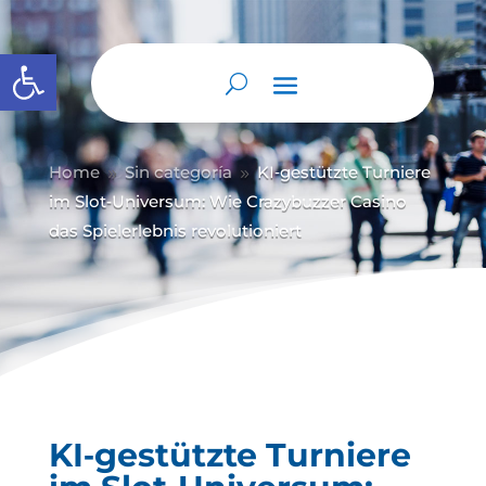
Abrir barra de herramientas
Home
Sin categoría
KI‑gestützte Turniere
9
9
im Slot‑Universum: Wie Crazybuzzer Casino
das Spielerlebnis revolutioniert
KI‑gestützte Turniere