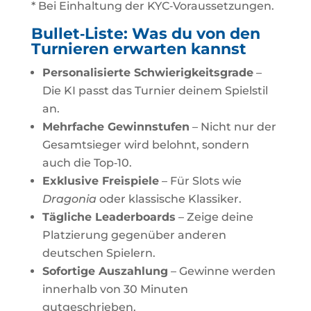
* Bei Einhaltung der KYC‑Voraussetzungen.
Bullet‑Liste: Was du von den
Turnieren erwarten kannst
Personalisierte Schwierigkeitsgrade
–
Die KI passt das Turnier deinem Spielstil
an.
Mehrfache Gewinnstufen
– Nicht nur der
Gesamtsieger wird belohnt, sondern
auch die Top‑10.
Exklusive Freispiele
– Für Slots wie
Dragonia
oder klassische Klassiker.
Tägliche Leaderboards
– Zeige deine
Platzierung gegenüber anderen
deutschen Spielern.
Sofortige Auszahlung
– Gewinne werden
innerhalb von 30 Minuten
gutgeschrieben.