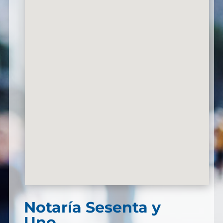
Notaría Sesenta y
Uno