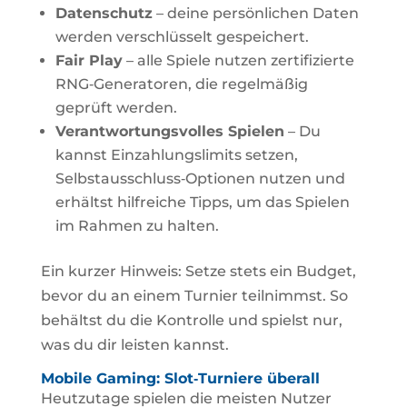
Datenschutz
– deine persönlichen Daten
werden verschlüsselt gespeichert.
Fair Play
– alle Spiele nutzen zertifizierte
RNG‑Generatoren, die regelmäßig
geprüft werden.
Verantwortungsvolles Spielen
– Du
kannst Einzahlungslimits setzen,
Selbstausschluss‑Optionen nutzen und
erhältst hilfreiche Tipps, um das Spielen
im Rahmen zu halten.
Ein kurzer Hinweis: Setze stets ein Budget,
bevor du an einem Turnier teilnimmst. So
behältst du die Kontrolle und spielst nur,
was du dir leisten kannst.
Mobile Gaming: Slot‑Turniere überall
Heutzutage spielen die meisten Nutzer