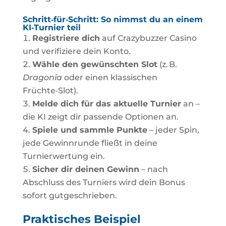
Schritt‑für‑Schritt: So nimmst du an einem
KI‑Turnier teil
Registriere dich
auf Crazybuzzer Casino
und verifiziere dein Konto.
Wähle den gewünschten Slot
(z. B.
Dragonia
oder einen klassischen
Früchte‑Slot).
Melde dich für das aktuelle Turnier
an –
die KI zeigt dir passende Optionen an.
Spiele und sammle Punkte
– jeder Spin,
jede Gewinnrunde fließt in deine
Turnierwertung ein.
Sicher dir deinen Gewinn
– nach
Abschluss des Turniers wird dein Bonus
sofort gutgeschrieben.
Praktisches Beispiel