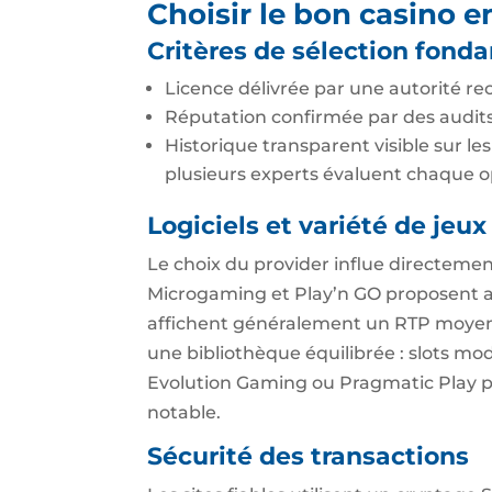
Choisir le bon casino e
Critères de sélection fon
Licence délivrée par une autorité r
Réputation confirmée par des audit
Historique transparent visible sur l
plusieurs experts évaluent chaque 
Logiciels et variété de jeux
Le choix du provider influe directement
Microgaming et Play’n GO proposent auj
affichent généralement un RTP moyen 
une bibliothèque équilibrée : slots mod
Evolution Gaming ou Pragmatic Play p
notable.
Sécurité des transactions