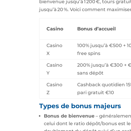
bienvenue jusqu’à 1 200 €, tours grat
jusqu’à 20 %. Voici comment maximiser 
Casino
Bonus d’accueil
Casino
100% jusqu’à €500 + 1
X
free spins
Casino
200% jusqu’à €300 + 
Y
sans dépôt
Casino
Cashback quotidien 15
Z
pari gratuit €10
Types de bonus majeurs
Bonus de bienvenue
– généralement
celui dont le ratio dépôt/bonus est l