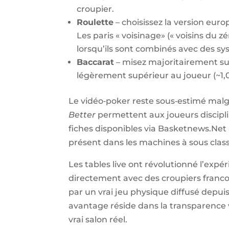
croupier.
Roulette
– choisissez la version eur
Les paris « voisinage» (« voisins du 
lorsqu’ils sont combinés avec des s
Baccarat
– misez majoritairement su
légèrement supérieur au joueur (~1,0
Le vidéo‑poker reste sous‑estimé mal
Better
permettent aux joueurs discipli
fiches disponibles via Basketnews.Net 
présent dans les machines à sous class
Les tables live ont révolutionné l’exp
directement avec des croupiers franc
par un vrai jeu physique diffusé depui
avantage réside dans la transparence v
vrai salon réel.