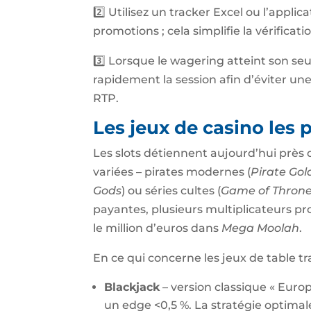
2️⃣ Utilisez un tracker Excel ou l’appl
promotions ; cela simplifie la vérificat
3️⃣ Lorsque le wagering atteint son seu
rapidement la session afin d’éviter un
RTP.
Les jeux de casino les 
Les slots détiennent aujourd’hui près 
variées – pirates modernes (
Pirate Gol
Gods
) ou séries cultes (
Game of Thron
payantes, plusieurs multiplicateurs pr
le million d’euros dans
Mega Moolah
.
En ce qui concerne les jeux de table tra
Blackjack
– version classique « Eur
un edge <0,5 %. La stratégie optimal