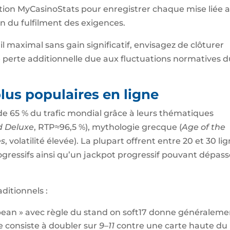
ication MyCasinoStats pour enregistrer chaque mise liée 
ion du fulfilment des exigences.
il maximal sans gain significatif, envisagez de clôturer
e perte additionnelle due aux fluctuations normatives 
plus populaires en ligne
de 65 % du trafic mondial grâce à leurs thématiques
d Deluxe
, RTP≈96,5 %), mythologie grecque (
Age of the
es
, volatilité élevée). La plupart offrent entre 20 et 30 li
ogressifs ainsi qu’un jackpot progressif pouvant dépass
ditionnels :
opean » avec règle du stand on soft17 donne généraleme
e consiste à doubler sur
9–11
contre une carte haute du