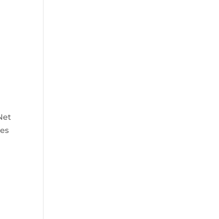
Net
des
n