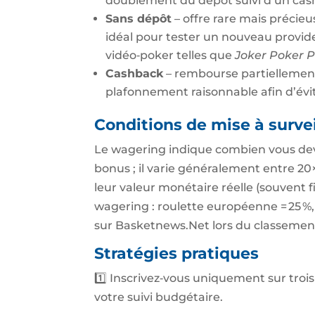
doublement du dépôt suivi d’un cas
Sans dépôt
– offre rare mais précie
idéal pour tester un nouveau provid
vidéo‑poker telles que
Joker Poker P
Cashback
– rembourse partiellement 
plafonnement raisonnable afin d’évite
Conditions de mise à surve
Le wagering indique combien vous deve
bonus ; il varie généralement entre 20
leur valeur monétaire réelle (souvent f
wagering : roulette européenne = 25 %,
sur Basketnews.Net lors du classement 
Stratégies pratiques
1️⃣ Inscrivez‑vous uniquement sur trois
votre suivi budgétaire.