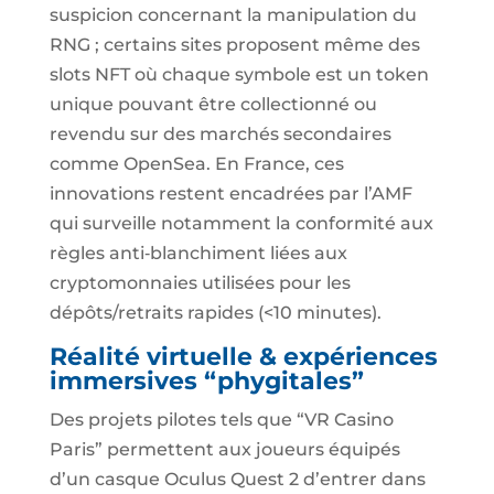
suspicion concernant la manipulation du
RNG ; certains sites proposent même des
slots NFT où chaque symbole est un token
unique pouvant être collectionné ou
revendu sur des marchés secondaires
comme OpenSea. En France, ces
innovations restent encadrées par l’AMF
qui surveille notamment la conformité aux
règles anti‑blanchiment liées aux
cryptomonnaies utilisées pour les
dépôts/retraits rapides (<10 minutes).
Réalité virtuelle & expériences
immersives “phygitales”
Des projets pilotes tels que “VR Casino
Paris” permettent aux joueurs équipés
d’un casque Oculus Quest 2 d’entrer dans