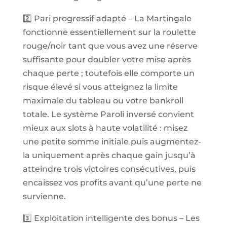
2️⃣ Pari progressif adapté – La Martingale
fonctionne essentiellement sur la roulette
rouge/noir tant que vous avez une réserve
suffisante pour doubler votre mise après
chaque perte ; toutefois elle comporte un
risque élevé si vous atteignez la limite
maximale du tableau ou votre bankroll
totale. Le système Paroli inversé convient
mieux aux slots à haute volatilité : misez
une petite somme initiale puis augmentez-
la uniquement après chaque gain jusqu’à
atteindre trois victoires consécutives, puis
encaissez vos profits avant qu’une perte ne
survienne.
3️⃣ Exploitation intelligente des bonus – Les