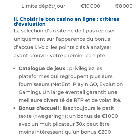
Limite dépôt/jour
€10 000
€8 000
II. Choisir le bon casino en ligne : critères
d’évaluation
La sélection d’un site ne doit pas reposer
uniquement sur l’apparence du bonus
d’accueil. Voici les points clés à analyser
avant d’ouvrir votre premier compte :
Catalogue de jeux
: privilégiez les
plateformes qui regroupent plusieurs
fournisseurs (NetEnt, Play’n GO, Evolution
Gaming). Un large éventail garantit une
meilleure diversité de RTP et de volatilité.
Bonus d’accueil
: lisez toujours le petit
texte (« wagering ») ; un bonus de €1 000
avec un multiplicateur 30x peut être
moins intéressant qu’un bonus €200