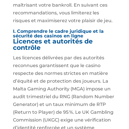
maîtrisant votre bankroll. En suivant ces
recommandations, vous limiterez les
risques et maximiserez votre plaisir de jeu.
I. Comprendre le cadre juridique et la
sécurité des casinos en ligne
Licences et autorités de
contrôle
Les licences délivrées par des autorités
reconnues garantissent que le casino
respecte des normes strictes en matière
d’équité et de protection des joueurs. La
Malta Gaming Authority (MGA) impose un
audit trimestriel du RNG (Random Number
Generator) et un taux minimum de RTP
(Return to Player) de 95 %. Le UK Gambling
Commission (UKGC) exige une vérification
d’identité renforcée et un système