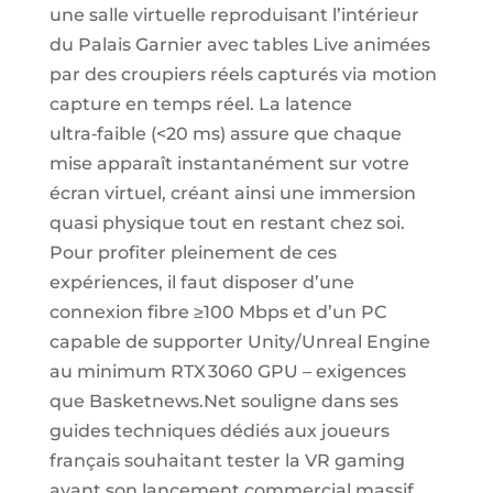
une salle virtuelle reproduisant l’intérieur
du Palais Garnier avec tables Live animées
par des croupiers réels capturés via motion
capture en temps réel. La latence
ultra‑faible (<20 ms) assure que chaque
mise apparaît instantanément sur votre
écran virtuel, créant ainsi une immersion
quasi physique tout en restant chez soi.
Pour profiter pleinement de ces
expériences, il faut disposer d’une
connexion fibre ≥100 Mbps et d’un PC
capable de supporter Unity/Unreal Engine
au minimum RTX 3060 GPU – exigences
que Basketnews.Net souligne dans ses
guides techniques dédiés aux joueurs
français souhaitant tester la VR gaming
avant son lancement commercial massif