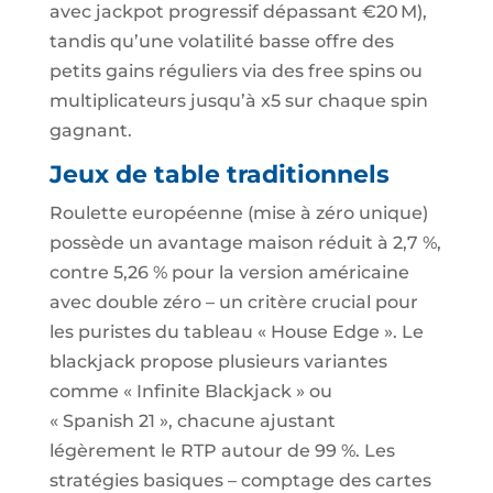
avec jackpot progressif dépassant €20 M),
tandis qu’une volatilité basse offre des
petits gains réguliers via des free spins ou
multiplicateurs jusqu’à x5 sur chaque spin
gagnant.
Jeux de table traditionnels
Roulette européenne (mise à zéro unique)
possède un avantage maison réduit à 2,7 %,
contre 5,26 % pour la version américaine
avec double zéro – un critère crucial pour
les puristes du tableau « House Edge ». Le
blackjack propose plusieurs variantes
comme « Infinite Blackjack » ou
« Spanish 21 », chacune ajustant
légèrement le RTP autour de 99 %. Les
stratégies basiques – comptage des cartes