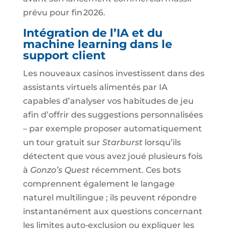
prévu pour fin 2026.
Intégration de l’IA et du
machine learning dans le
support client
Les nouveaux casinos investissent dans des
assistants virtuels alimentés par IA
capables d’analyser vos habitudes de jeu
afin d’offrir des suggestions personnalisées
– par exemple proposer automatiquement
un tour gratuit sur
Starburst
lorsqu’ils
détectent que vous avez joué plusieurs fois
à
Gonzo’s Quest
récemment. Ces bots
comprennent également le langage
naturel multilingue ; ils peuvent répondre
instantanément aux questions concernant
les limites auto‑exclusion ou expliquer les