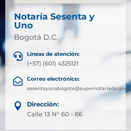
Notaría Sesenta y
Uno
Bogotá D.C.
Líneas de atención:

(+57) (601) 4325121
Correo electrónico:

sesentayunabogota@supernotariado.gov.c
Dirección:

Calle 13 N° 60 - 66