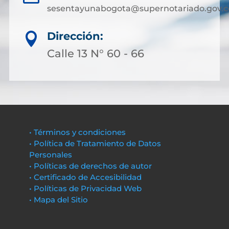
sesentayunabogota@supernotariado.gov.c
Dirección:

Calle 13 N° 60 - 66
• Términos y condiciones
• Política de Tratamiento de Datos
Personales
• Políticas de derechos de autor
• Certificado de Accesibilidad
• Políticas de Privacidad Web
• Mapa del Sitio