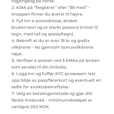
tilgjengelig på norsk.
Klikk på “Registrer” eller “Bli med” –
knappen finner du øverst til høyre.
Fyll inn e-postadresse, ønsket
brukernavn og et sterkt passord (minst 12
tegn, med tall og spesialtegn).
Bekreft at du er over 18 år og godta
vilkårene – les gjennom bonusvilkårene
nøye.
Verifiser e-posten ved å klikke på lenken
som sendes til din innboks.
Logg inn og fullfør KYC-prosessen: last
opp bilde av pass/førerkort og eventuelt en
selfie for ansiktsbekreftelse.
Velg en betalingsmetode og gjør ditt
første innskudd – minimumsbeløpet er
vanligvis 200 NOK.