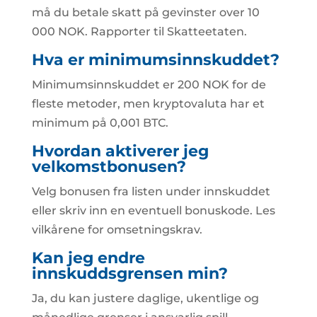
må du betale skatt på gevinster over 10
000 NOK. Rapporter til Skatteetaten.
Hva er minimumsinnskuddet?
Minimumsinnskuddet er 200 NOK for de
fleste metoder, men kryptovaluta har et
minimum på 0,001 BTC.
Hvordan aktiverer jeg
velkomstbonusen?
Velg bonusen fra listen under innskuddet
eller skriv inn en eventuell bonuskode. Les
vilkårene for omsetningskrav.
Kan jeg endre
innskuddsgrensen min?
Ja, du kan justere daglige, ukentlige og