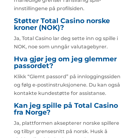
månedlige grenser i ansvarlig spill-
innstillingene på profilsiden.
Støtter Total Casino norske
kroner (NOK)?
Ja, Total Casino lar deg sette inn og spille i
NOK, noe som unngår valutagebyrer.
Hva gjør jeg om jeg glemmer
passordet?
Klikk “Glemt passord” på innloggingssiden
og følg e-postinstruksjonene. Du kan også
kontakte kundestøtte for assistanse.
Kan jeg spille på Total Casino
fra Norge?
Ja, plattformen aksepterer norske spillere
og tilbyr grensesnitt på norsk. Husk å