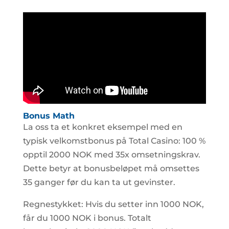
Bonus Math
La oss ta et konkret eksempel med en
typisk velkomstbonus på Total Casino: 100 %
opptil 2000 NOK med 35x omsetningskrav.
Dette betyr at bonusbeløpet må omsettes
35 ganger før du kan ta ut gevinster.
Regnestykket: Hvis du setter inn 1000 NOK,
får du 1000 NOK i bonus. Totalt