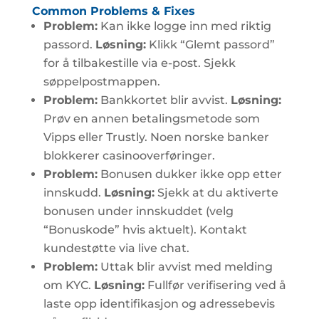
Common Problems & Fixes
Problem:
Kan ikke logge inn med riktig
passord.
Løsning:
Klikk “Glemt passord”
for å tilbakestille via e-post. Sjekk
søppelpostmappen.
Problem:
Bankkortet blir avvist.
Løsning:
Prøv en annen betalingsmetode som
Vipps eller Trustly. Noen norske banker
blokkerer casinooverføringer.
Problem:
Bonusen dukker ikke opp etter
innskudd.
Løsning:
Sjekk at du aktiverte
bonusen under innskuddet (velg
“Bonuskode” hvis aktuelt). Kontakt
kundestøtte via live chat.
Problem:
Uttak blir avvist med melding
om KYC.
Løsning:
Fullfør verifisering ved å
laste opp identifikasjon og adressebevis