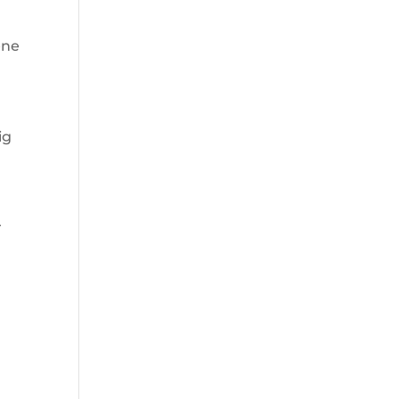
ene
ig
r