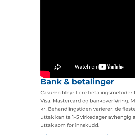
Bank & betalinger
Casumo tilbyr flere betalingsmetoder ti
Visa, Mastercard og bankoverføring. M
kr. Behandlingstiden varierer: de fles
uttak kan ta 1–5 virkedager avhengi
uttak som for innskudd.