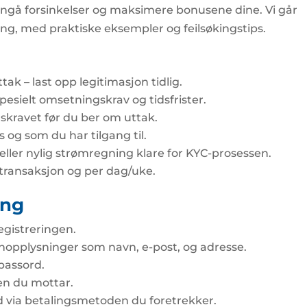
nngå forsinkelser og maksimere bonusene dine. Vi går
ling, med praktiske eksempler og feilsøkingstips.
tak – last opp legitimasjon tidlig.
esielt omsetningskrav og tidsfrister.
skravet før du ber om uttak.
og som du har tilgang til.
ller nylig strømregning klare for KYC-prosessen.
transaksjon og per dag/uke.
ing
registreringen.
sonopplysninger som navn, e-post, og adresse.
passord.
en du mottar.
dd via betalingsmetoden du foretrekker.