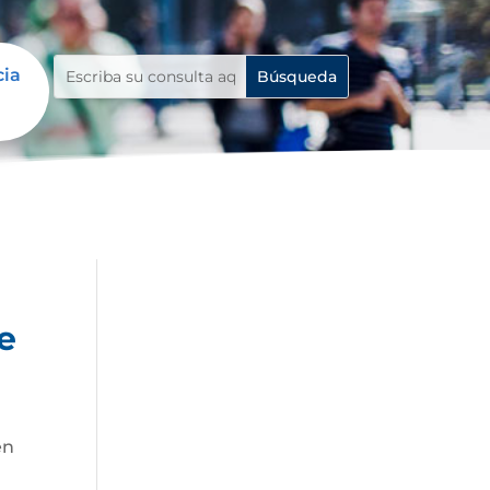
cia
e
en