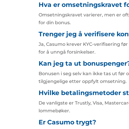
Hva er omsetningskravet f
Omsetningskravet varierer, men er oft
for din bonus.
Trenger jeg å verifisere ko
Ja, Casumo krever KYC-verifisering før 
for å unngå forsinkelser.
Kan jeg ta ut bonuspenger
Bonusen i seg selv kan ikke tas ut før 
tilgjengelige etter oppfylt omsetning.
Hvilke betalingsmetoder stø
De vanligste er Trustly, Visa, Masterc
lommebøker.
Er Casumo trygt?