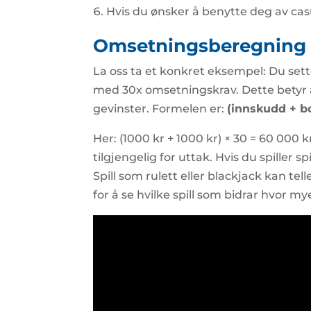
Hvis du ønsker å benytte deg av casu
Omsetningsberegning
La oss ta et konkret eksempel: Du set
med 30x omsetningskrav. Dette betyr 
gevinster. Formelen er:
(innskudd + b
Her: (1000 kr + 1000 kr) × 30 = 60 000 k
tilgjengelig for uttak. Hvis du spiller s
Spill som rulett eller blackjack kan tel
for å se hvilke spill som bidrar hvor my