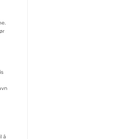
ne.
ør
is
navn
l å