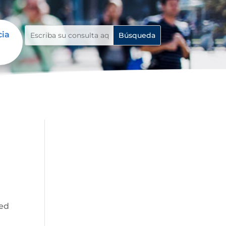
cia
ved