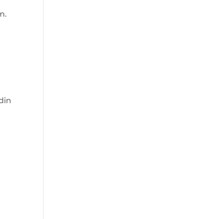
m.
e
din