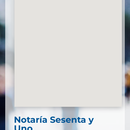
Notaría Sesenta y
Uno