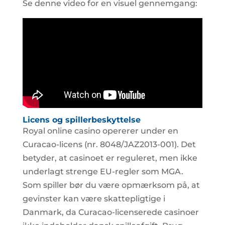
Se denne video for en visuel gennemgang:
Licens og spillerbeskyttelse
Royal online casino opererer under en
Curacao-licens (nr. 8048/JAZ2013-001). Det
betyder, at casinoet er reguleret, men ikke
underlagt strenge EU-regler som MGA.
Som spiller bør du være opmærksom på, at
gevinster kan være skattepligtige i
Danmark, da Curacao-licenserede casinoer