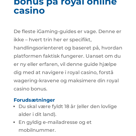
bonus på royal online
casino
De fleste iGaming-guides er vage. Denne er
ikke – hvert trin her er specifikt,
handlingsorienteret og baseret på, hvordan
platformen faktisk fungerer. Uanset om du
er ny eller erfaren, vil denne guide hjælpe
dig med at navigere i royal casino, forstå
wagering-kravene og maksimere din royal
casino bonus.
Forudsætninger
Du skal være fyldt 18 år (eller den lovlige
alder i dit land).
En gyldig e-mailadresse og et
mobilnummer.