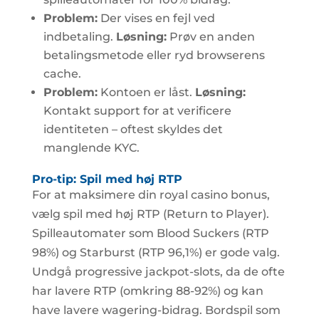
Problem:
Der vises en fejl ved
indbetaling.
Løsning:
Prøv en anden
betalingsmetode eller ryd browserens
cache.
Problem:
Kontoen er låst.
Løsning:
Kontakt support for at verificere
identiteten – oftest skyldes det
manglende KYC.
Pro-tip: Spil med høj RTP
For at maksimere din royal casino bonus,
vælg spil med høj RTP (Return to Player).
Spilleautomater som Blood Suckers (RTP
98%) og Starburst (RTP 96,1%) er gode valg.
Undgå progressive jackpot-slots, da de ofte
har lavere RTP (omkring 88-92%) og kan
have lavere wagering-bidrag. Bordspil som