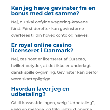
Kan jeg hæve gevinster fra en
bonus med det samme?
Nej, du skal opfylde wagering-kravene
først. Først derefter kan gevinsterne
overføres til din hovedkonto og hæves.
Er royal online casino
licenseret i Danmark?
Nej, casinoet er licenseret af Curacao,
hvilket betyder, at det ikke er underlagt
dansk spillelovgivning. Gevinster kan derfor
være skattepligtige.
Hvordan laver jeg en
udbetaling?
Gå til kasseafdelingen, vælg “Udbetaling”,
vælg en metode, og følg instruktionerne.