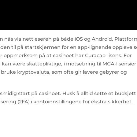
an nås via nettleseren på både iOS og Android. Plattfo
 den til på startskjermen for en app-lignende opplevels
r oppmerksom på at casinoet har Curacao-lisens. For
r kan være skattepliktige, i motsetning til MGA-lisensier
 bruke kryptovaluta, som ofte gir lavere gebyrer og
midig start på casinoet. Husk å alltid sette et budsjett
isering (2FA) i kontoinnstillingene for ekstra sikkerhet.