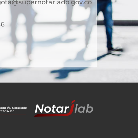
ota@supernotariado.gov.co
66