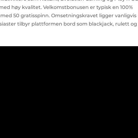
ek med høy kvalitet. Velkomstbonusen er typisk en 100%
 med 50 gratisspinn. Omsetningskravet ligger vanligvis
siaster tilbyr plattformen bord som blackjack, rulett og