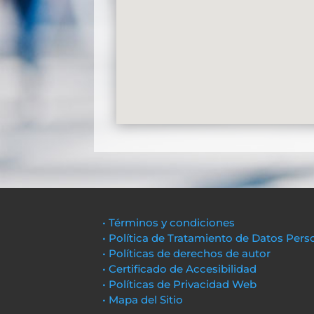
• Términos y condiciones
• Política de Tratamiento de Datos Pers
• Políticas de derechos de autor
• Certificado de Accesibilidad
• Políticas de Privacidad Web
• Mapa del Sitio