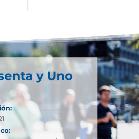
senta y Uno
ión:
21
ico: