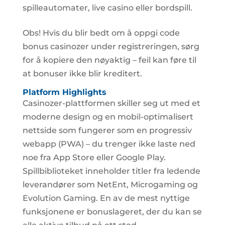
spilleautomater, live casino eller bordspill.
Obs! Hvis du blir bedt om å oppgi code
bonus casinozer under registreringen, sørg
for å kopiere den nøyaktig – feil kan føre til
at bonuser ikke blir kreditert.
Platform Highlights
Casinozer-plattformen skiller seg ut med et
moderne design og en mobil-optimalisert
nettside som fungerer som en progressiv
webapp (PWA) – du trenger ikke laste ned
noe fra App Store eller Google Play.
Spillbiblioteket inneholder titler fra ledende
leverandører som NetEnt, Microgaming og
Evolution Gaming. En av de mest nyttige
funksjonene er bonuslageret, der du kan se