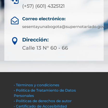

(+57) (601) 4325121
Correo electrónico:

sesentayunabogota@supernotariado.gov.c
Dirección:

Calle 13 N° 60 - 66
• Términos y condiciones
• Política de Tratamiento de Datos
Personales
• Políticas de derechos de autor
• Certificado de Accesibilidad