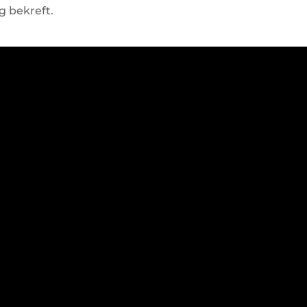
g bekreft.