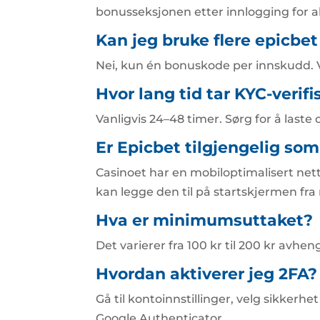
bonusseksjonen etter innlogging for ak
Kan jeg bruke flere epicb
Nei, kun én bonuskode per innskudd. V
Hvor lang tid tar KYC-verifi
Vanligvis 24–48 timer. Sørg for å last
Er Epicbet tilgjengelig so
Casinoet har en mobiloptimalisert ne
kan legge den til på startskjermen fra
Hva er minimumsuttaket?
Det varierer fra 100 kr til 200 kr avhe
Hvordan aktiverer jeg 2FA?
Gå til kontoinnstillinger, velg sikkerh
Google Authenticator.