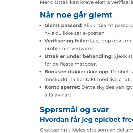
Merk: Uttak kan kreve ekstra verifiseri
Når noe går glemt
Glemt passord:
Klikk “Glemt passord
hvis du ikke ser e-posten.
Verifisering feiler:
Last opp dokument
problemet vedvarer.
Uttak er under behandling:
Sjekk st
for de fleste metoder.
Bonusen dukker ikke opp:
Dobbeltsj
innskudd. Ta kontakt med live chat.
Konto sperret:
Dette skyldes vanligvi
å få avklart.
Spørsmål og svar
Hvordan får jeg epicbet fre
Gratisspinn tildeles ofte som en del 