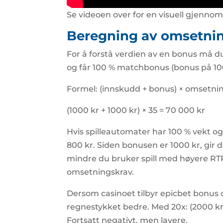
Se videoen over for en visuell gjenno
Beregning av omsetni
For å forstå verdien av en bonus må d
og får 100 % matchbonus (bonus på 10
Formel: (innskudd + bonus) × omsetni
(1000 kr + 1000 kr) × 35 = 70 000 kr
Hvis spilleautomater har 100 % vekt og 
800 kr. Siden bonusen er 1000 kr, gir d
mindre du bruker spill med høyere RTP
omsetningskrav.
Dersom casinoet tilbyr epicbet bonus c
regnestykket bedre. Med 20x: (2000 kr 
Fortsatt negativt, men lavere.