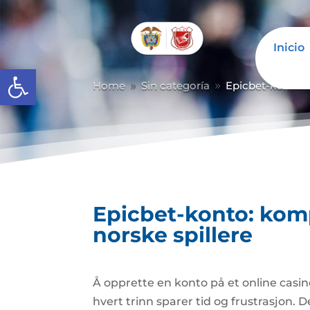
Inicio
Abrir barra de herramientas
Home
Sin categoría
Epicbet-konto: k
9
9
Epicbet-konto: komp
norske spillere
Å opprette en konto på et online casin
hvert trinn sparer tid og frustrasjon.