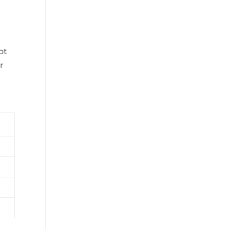
)
ot
r