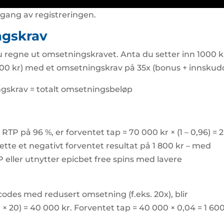
mgang av registreringen.
ngskrav
u regne ut omsetningskravet. Anta du setter inn 1000 k
00 kr) med et omsetningskrav på 35x (bonus + innskudd
ngskrav = totalt omsetningsbeløp
RTP på 96 %, er forventet tap = 70 000 kr × (1 – 0,96) = 2
ette et negativt forventet resultat på 1 800 kr – med
 eller utnytter epicbet free spins med lavere
odes med redusert omsetning (f.eks. 20x), blir
× 20) = 40 000 kr. Forventet tap = 40 000 × 0,04 = 1 600