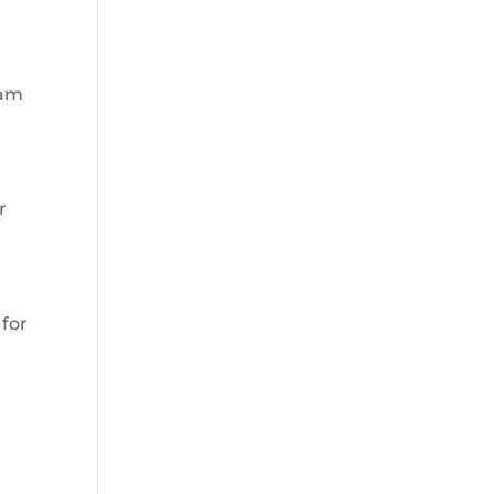
pam
r
 for