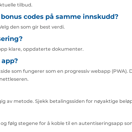
tuelle tilbud.
et bonus codes på samme innskudd?
elg den som gir best verdi.
sering?
e opp klare, oppdaterte dokumenter.
m app?
ttside som fungerer som en progressiv webapp (PWA). 
 nettleseren.
ngig av metode. Sjekk betalingssiden for nøyaktige beløp
et og følg stegene for å koble til en autentiseringsapp s