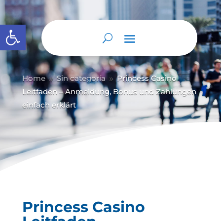
Abrir barra de herramientas
Home
Sin categoría
Princess Casino
9
9
Leitfaden – Anmeldung, Bonus und Zahlungen
einfach erklärt
Princess Casino