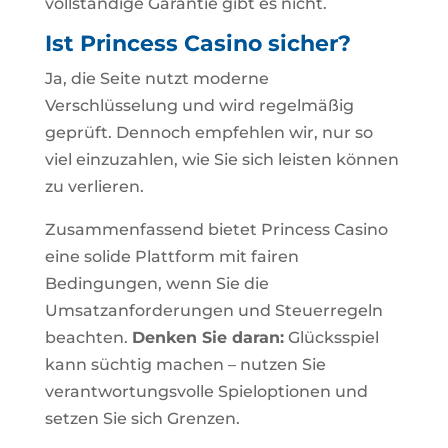
vollständige Garantie gibt es nicht.
Ist Princess Casino sicher?
Ja, die Seite nutzt moderne
Verschlüsselung und wird regelmäßig
geprüft. Dennoch empfehlen wir, nur so
viel einzuzahlen, wie Sie sich leisten können
zu verlieren.
Zusammenfassend bietet Princess Casino
eine solide Plattform mit fairen
Bedingungen, wenn Sie die
Umsatzanforderungen und Steuerregeln
beachten.
Denken Sie daran:
Glücksspiel
kann süchtig machen – nutzen Sie
verantwortungsvolle Spieloptionen und
setzen Sie sich Grenzen.