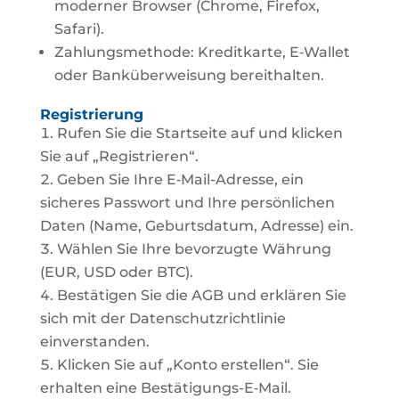
moderner Browser (Chrome, Firefox,
Safari).
Zahlungsmethode: Kreditkarte, E‑Wallet
oder Banküberweisung bereithalten.
Registrierung
Rufen Sie die Startseite auf und klicken
Sie auf „Registrieren“.
Geben Sie Ihre E‑Mail-Adresse, ein
sicheres Passwort und Ihre persönlichen
Daten (Name, Geburtsdatum, Adresse) ein.
Wählen Sie Ihre bevorzugte Währung
(EUR, USD oder BTC).
Bestätigen Sie die AGB und erklären Sie
sich mit der Datenschutzrichtlinie
einverstanden.
Klicken Sie auf „Konto erstellen“. Sie
erhalten eine Bestätigungs-E‑Mail.