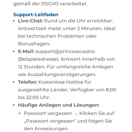
gemäß der DSGVO verarbeitet.
Support-Leitfaden
Live-Chat:
Rund um die Uhr erreichbar.
Antwortzeit meist unter 2 Minuten. Ideal
bei technischen Problemen oder
Bonusfragen.
E‑Mail:
support@princesscasino
(Beispieladresse). Antwort innerhalb von
12 Stunden. Für umfangreiche Anliegen
wie Auszahlungsverzögerungen.
Telefon:
Kostenlose Hotline für
ausgewählte Länder. Verfügbar von 8:00
bis 22:00 Uhr.
Häufige Anliegen und Lösungen:
Passwort vergessen → Klicken Sie auf
„Passwort vergessen“ und folgen Sie
den Anweisungen.