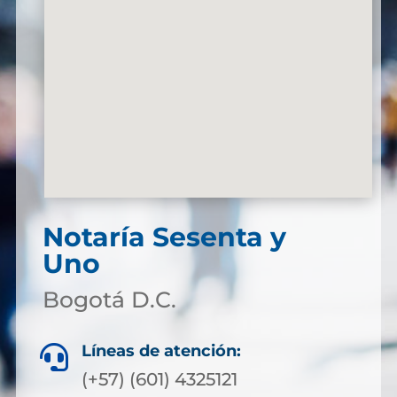
Notaría Sesenta y
Uno
Bogotá D.C.
Líneas de atención:

(+57) (601) 4325121