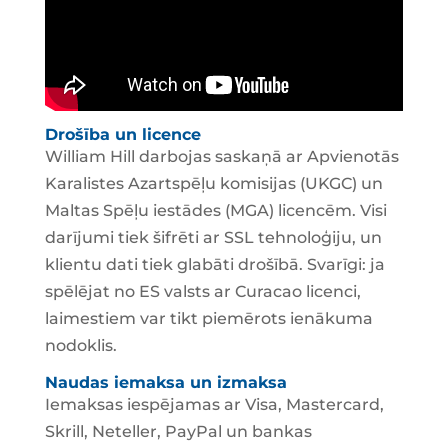
Drošība un licence
William Hill darbojas saskaņā ar Apvienotās
Karalistes Azartspēļu komisijas (UKGC) un
Maltas Spēļu iestādes (MGA) licencēm. Visi
darījumi tiek šifrēti ar SSL tehnoloģiju, un
klientu dati tiek glabāti drošībā. Svarīgi: ja
spēlējat no ES valsts ar Curacao licenci,
laimestiem var tikt piemērots ienākuma
nodoklis.
Naudas iemaksa un izmaksa
Iemaksas iespējamas ar Visa, Mastercard,
Skrill, Neteller, PayPal un bankas