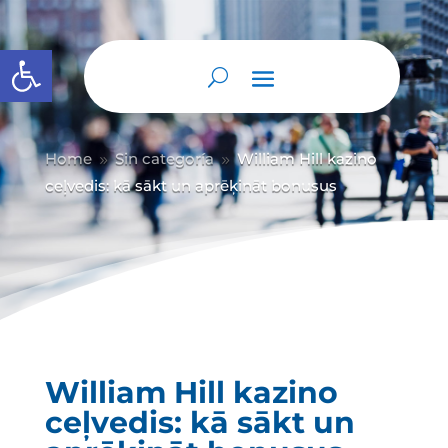
Abrir barra de herramientas
Home
Sin categoría
William Hill kazino
9
9
ceļvedis: kā sākt un aprēķināt bonusus
William Hill kazino
ceļvedis: kā sākt un