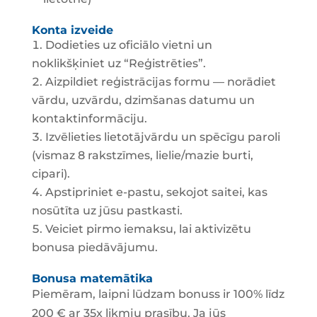
Konta izveide
Dodieties uz oficiālo vietni un
noklikšķiniet uz “Reģistrēties”.
Aizpildiet reģistrācijas formu — norādiet
vārdu, uzvārdu, dzimšanas datumu un
kontaktinformāciju.
Izvēlieties lietotājvārdu un spēcīgu paroli
(vismaz 8 rakstzīmes, lielie/mazie burti,
cipari).
Apstipriniet e-pastu, sekojot saitei, kas
nosūtīta uz jūsu pastkasti.
Veiciet pirmo iemaksu, lai aktivizētu
bonusa piedāvājumu.
Bonusa matemātika
Piemēram, laipni lūdzam bonuss ir 100% līdz
200 € ar 35x likmju prasību. Ja jūs