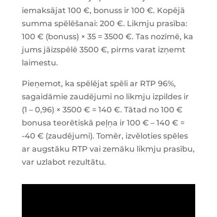
iemaksājat 100 €, bonuss ir 100 €. Kopējā
summa spēlēšanai: 200 €. Likmju prasība:
100 € (bonuss) × 35 = 3500 €. Tas nozīmē, ka
jums jāizspēlē 3500 €, pirms varat izņemt
laimestu.
Pieņemot, ka spēlējat spēli ar RTP 96%,
sagaidāmie zaudējumi no likmju izpildes ir
(1 – 0,96) × 3500 € = 140 €. Tātad no 100 €
bonusa teorētiskā peļņa ir 100 € – 140 € =
-40 € (zaudējumi). Tomēr, izvēloties spēles
ar augstāku RTP vai zemāku likmju prasību,
var uzlabot rezultātu.