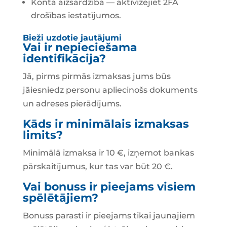
Konta aizsardzība — aktivizējiet 2FA
drošības iestatījumos.
Bieži uzdotie jautājumi
Vai ir nepieciešama
identifikācija?
Jā, pirms pirmās izmaksas jums būs
jāiesniedz personu apliecinošs dokuments
un adreses pierādījums.
Kāds ir minimālais izmaksas
limits?
Minimālā izmaksa ir 10 €, izņemot bankas
pārskaitījumus, kur tas var būt 20 €.
Vai bonuss ir pieejams visiem
spēlētājiem?
Bonuss parasti ir pieejams tikai jaunajiem