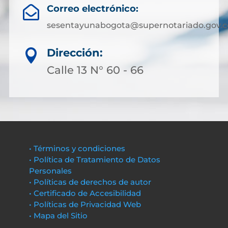
Correo electrónico:

sesentayunabogota@supernotariado.gov.c
Dirección:

Calle 13 N° 60 - 66
• Términos y condiciones
• Política de Tratamiento de Datos
Personales
• Políticas de derechos de autor
• Certificado de Accesibilidad
• Políticas de Privacidad Web
• Mapa del Sitio