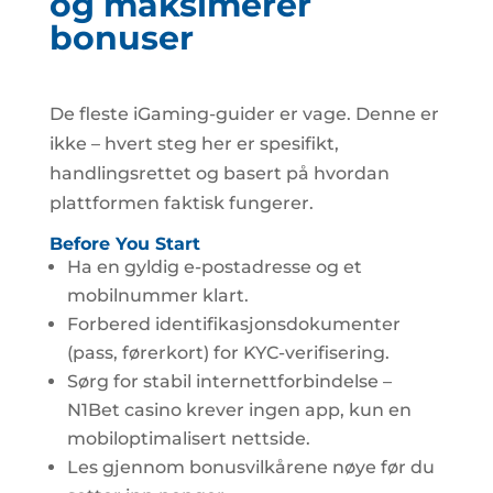
og maksimerer
bonuser
De fleste iGaming-guider er vage. Denne er
ikke – hvert steg her er spesifikt,
handlingsrettet og basert på hvordan
plattformen faktisk fungerer.
Before You Start
Ha en gyldig e-postadresse og et
mobilnummer klart.
Forbered identifikasjonsdokumenter
(pass, førerkort) for KYC-verifisering.
Sørg for stabil internettforbindelse –
N1Bet casino krever ingen app, kun en
mobiloptimalisert nettside.
Les gjennom bonusvilkårene nøye før du