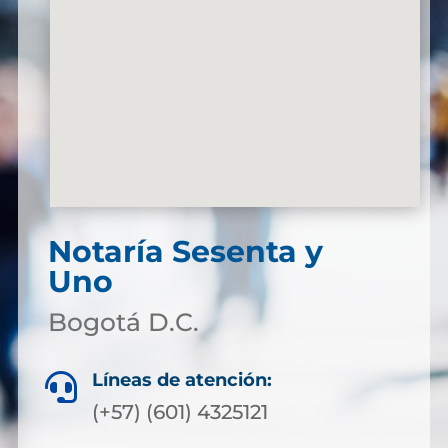
Notaría Sesenta y
Uno
Bogotá D.C.
Líneas de atención:

(+57) (601) 4325121