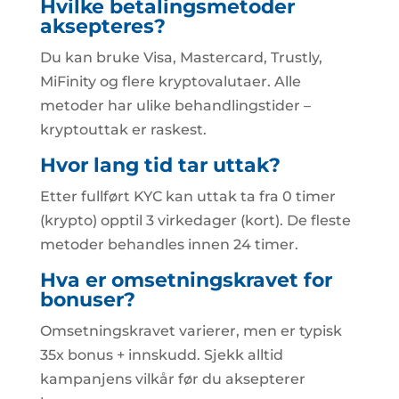
Hvilke betalingsmetoder
aksepteres?
Du kan bruke Visa, Mastercard, Trustly,
MiFinity og flere kryptovalutaer. Alle
metoder har ulike behandlingstider –
kryptouttak er raskest.
Hvor lang tid tar uttak?
Etter fullført KYC kan uttak ta fra 0 timer
(krypto) opptil 3 virkedager (kort). De fleste
metoder behandles innen 24 timer.
Hva er omsetningskravet for
bonuser?
Omsetningskravet varierer, men er typisk
35x bonus + innskudd. Sjekk alltid
kampanjens vilkår før du aksepterer