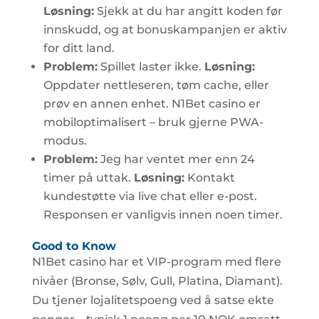
Løsning:
Sjekk at du har angitt koden før
innskudd, og at bonuskampanjen er aktiv
for ditt land.
Problem:
Spillet laster ikke.
Løsning:
Oppdater nettleseren, tøm cache, eller
prøv en annen enhet. N1Bet casino er
mobiloptimalisert – bruk gjerne PWA-
modus.
Problem:
Jeg har ventet mer enn 24
timer på uttak.
Løsning:
Kontakt
kundestøtte via live chat eller e-post.
Responsen er vanligvis innen noen timer.
Good to Know
N1Bet casino har et VIP-program med flere
nivåer (Bronse, Sølv, Gull, Platina, Diamant).
Du tjener lojalitetspoeng ved å satse ekte