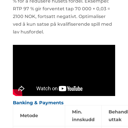
% for å redusere husets fordel. Eksempel:
RTP 97 % gir forventet tap 70 000 × 0,03 =
2100 NOK, fortsatt negativt. Optimaliser
ved å kun satse på kvalifiserende spill med
lav husfordel.
Banking & Payments
Min.
Behandl
Metode
innskudd
uttak