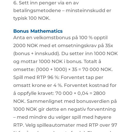
Sett inn penger via en av
betalingsmetodene – minsteinnskudd er
typisk 100 NOK.
Bonus Mathematics
Anta en velkomstbonus på 100 % opptil
2000 NOK med et omsetningskrav på 35x
(bonus + innskudd). Du setter inn 1000 NOK
og mottar 1000 NOK i bonus. Totalt å
omsette: (1000 + 1000) × 35 = 70 000 NOK.
Spill med RTP 96 %: Forventet tap per
omsatt krone er 4 %. Forventet kostnad for
å oppfylle kravet: 70 000 × 0,04 = 2800
NOK. Sammenlignet med bonusverdien på
1000 NOK gir dette en negativ forventning
– med mindre du velger spill med høyere
RTP. Velg spilleautomater med RTP over 97