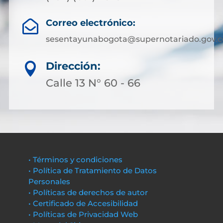
Correo electrónico:

sesentayunabogota@supernotariado.gov.c
Dirección:

Calle 13 N° 60 - 66
• Términos y condiciones
• Política de Tratamiento de Datos
Personales
• Políticas de derechos de autor
• Certificado de Accesibilidad
• Políticas de Privacidad Web