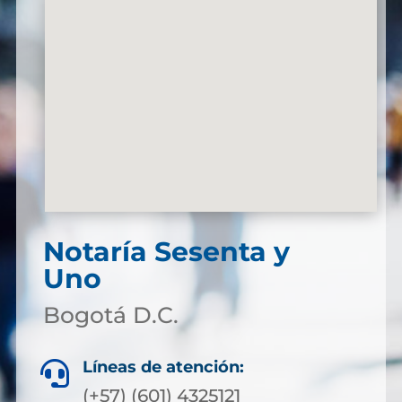
Notaría Sesenta y
Uno
Bogotá D.C.
Líneas de atención:

(+57) (601) 4325121