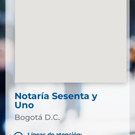
Notaría Sesenta y
Uno
Bogotá D.C.
Líneas de atención: