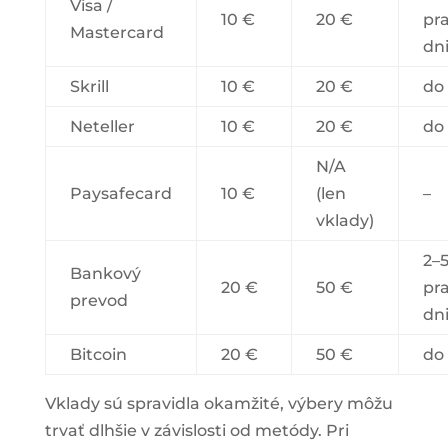
Visa /
10 €
20 €
pr
Mastercard
dn
Skrill
10 €
20 €
do
Neteller
10 €
20 €
do
N/A
Paysafecard
10 €
(len
–
vklady)
2–
Bankový
20 €
50 €
pr
prevod
dn
Bitcoin
20 €
50 €
do 
Vklady sú spravidla okamžité, výbery môžu
trvať dlhšie v závislosti od metódy. Pri