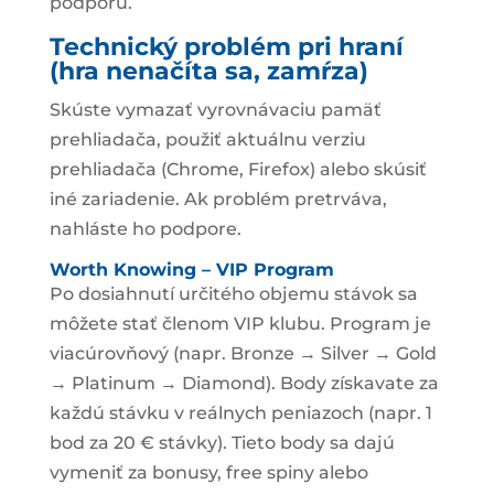
podporu.
Technický problém pri hraní
(hra nenačíta sa, zamŕza)
Skúste vymazať vyrovnávaciu pamäť
prehliadača, použiť aktuálnu verziu
prehliadača (Chrome, Firefox) alebo skúsiť
iné zariadenie. Ak problém pretrváva,
nahláste ho podpore.
Worth Knowing – VIP Program
Po dosiahnutí určitého objemu stávok sa
môžete stať členom VIP klubu. Program je
viacúrovňový (napr. Bronze → Silver → Gold
→ Platinum → Diamond). Body získavate za
každú stávku v reálnych peniazoch (napr. 1
bod za 20 € stávky). Tieto body sa dajú
vymeniť za bonusy, free spiny alebo