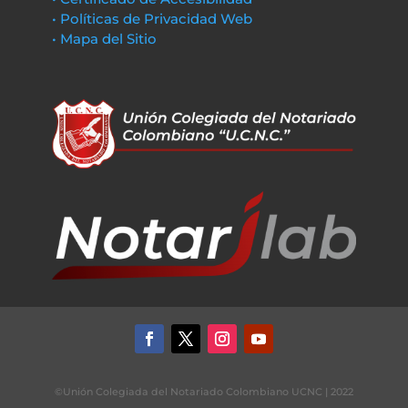
• Políticas de Privacidad Web
• Mapa del Sitio
©Unión Colegiada del Notariado Colombiano UCNC | 2022