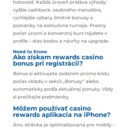
hotovosť. Každá úroveň pridáva výhody:
vyššie cashback, osobného manažéra,
rýchlejšie výbery, limitné bonusy a
pozvánky na exkluzívne turnaje. Presný
počet úrovní a konverzný kurz nájdete v
profile – stav bodov a návrhy na upgrade.
Need to Know
Ako získam rewards casino
bonus pri registrácii?
Bonus si aktivujete zadaním promo kódu
počas vkladu v sekcii „Bonusy“ alebo
automaticky podľa aktuálnej ponuky. Vždy
si prečítajte podmienky.
Môžem používať casino
rewards aplikacia na iPhone?
Áno, stránka je optimalizovaná pre mobily –