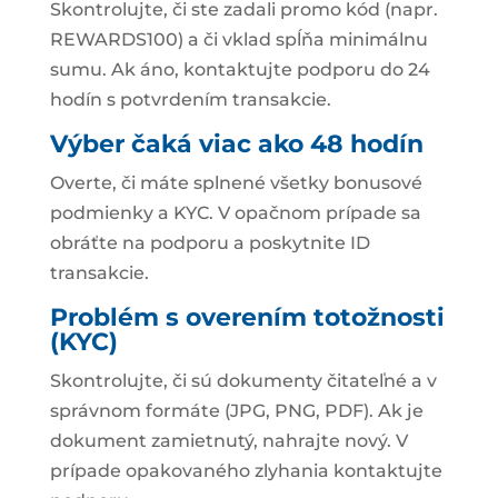
Skontrolujte, či ste zadali promo kód (napr.
REWARDS100) a či vklad spĺňa minimálnu
sumu. Ak áno, kontaktujte podporu do 24
hodín s potvrdením transakcie.
Výber čaká viac ako 48 hodín
Overte, či máte splnené všetky bonusové
podmienky a KYC. V opačnom prípade sa
obráťte na podporu a poskytnite ID
transakcie.
Problém s overením totožnosti
(KYC)
Skontrolujte, či sú dokumenty čitateľné a v
správnom formáte (JPG, PNG, PDF). Ak je
dokument zamietnutý, nahrajte nový. V
prípade opakovaného zlyhania kontaktujte