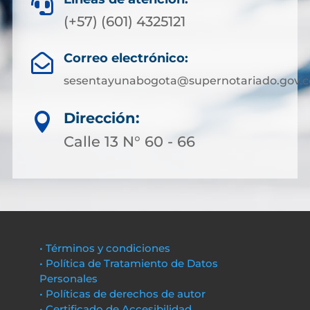

(+57) (601) 4325121
Correo electrónico:

sesentayunabogota@supernotariado.gov.c
Dirección:

Calle 13 N° 60 - 66
• Términos y condiciones
• Política de Tratamiento de Datos
Personales
• Políticas de derechos de autor
• Certificado de Accesibilidad