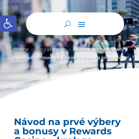
Abrir barra de herramientas
Home
Sin categoría
Návod na prvé výbery
9
9
a bonusy v Rewards Casino – krok za krokom
Návod na prvé výbery
a bonusy v Rewards