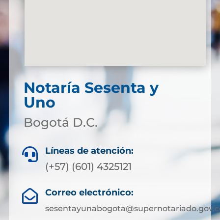
Notaría Sesenta y
Uno
Bogotá D.C.
Líneas de atención:

(+57) (601) 4325121
Correo electrónico:

sesentayunabogota@supernotariado.gov.c