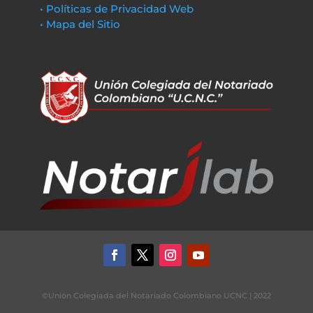
• Políticas de Privacidad Web
• Mapa del Sitio
©Unión Colegiada del Notariado Colombiano UCNC | 2022