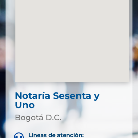
Notaría Sesenta y
Uno
Bogotá D.C.
Líneas de atención:
