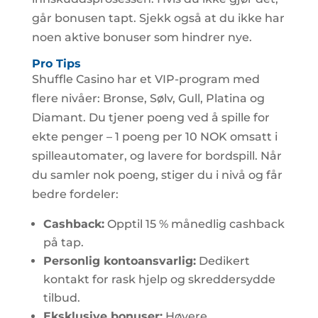
går bonusen tapt. Sjekk også at du ikke har
noen aktive bonuser som hindrer nye.
Pro Tips
Shuffle Casino har et VIP-program med
flere nivåer: Bronse, Sølv, Gull, Platina og
Diamant. Du tjener poeng ved å spille for
ekte penger – 1 poeng per 10 NOK omsatt i
spilleautomater, og lavere for bordspill. Når
du samler nok poeng, stiger du i nivå og får
bedre fordeler:
Cashback:
Opptil 15 % månedlig cashback
på tap.
Personlig kontoansvarlig:
Dedikert
kontakt for rask hjelp og skreddersydde
tilbud.
Eksklusive bonuser:
Høyere