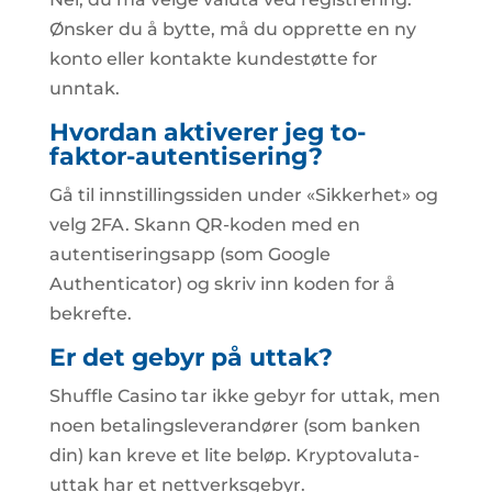
Ønsker du å bytte, må du opprette en ny
konto eller kontakte kundestøtte for
unntak.
Hvordan aktiverer jeg to-
faktor-autentisering?
Gå til innstillingssiden under «Sikkerhet» og
velg 2FA. Skann QR-koden med en
autentiseringsapp (som Google
Authenticator) og skriv inn koden for å
bekrefte.
Er det gebyr på uttak?
Shuffle Casino tar ikke gebyr for uttak, men
noen betalingsleverandører (som banken
din) kan kreve et lite beløp. Kryptovaluta-
uttak har et nettverksgebyr.