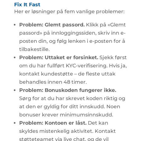
Fix It Fast
Her er løsninger på fem vanlige problemer:
Problem: Glemt passord.
Klikk på «Glemt
passord» på innloggingssiden, skriv inn e-
posten din, og følg lenken i e-posten for å
tilbakestille.
Problem: Uttaket er forsinket.
Sjekk først
om du har fullført KYC-verifisering. Hvis ja,
kontakt kundestøtte – de fleste uttak
behandles innen 48 timer.
Problem: Bonuskoden fungerer ikke.
Sørg for at du har skrevet koden riktig og
at den er gyldig for ditt innskudd. Noen
bonuser krever minimumsinnskudd.
Problem: Kontoen er låst.
Det kan
skyldes mistenkelig aktivitet. Kontakt
støtteteamet via live chat, og de vil