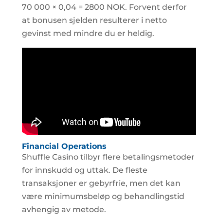
70 000 × 0,04 = 2800 NOK. Forvent derfor
at bonusen sjelden resulterer i netto
gevinst med mindre du er heldig.
Financial Operations
Shuffle Casino tilbyr flere betalingsmetoder
for innskudd og uttak. De fleste
transaksjoner er gebyrfrie, men det kan
være minimumsbeløp og behandlingstid
avhengig av metode.