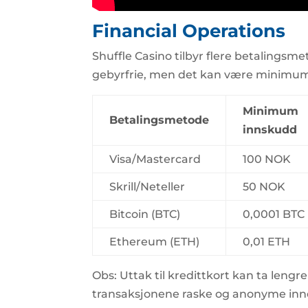
Financial Operations
Shuffle Casino tilbyr flere betalingsme
gebyrfrie, men det kan være minimum
Minimum
Betalingsmetode
innskudd
Visa/Mastercard
100 NOK
Skrill/Neteller
50 NOK
Bitcoin (BTC)
0,0001 BTC
Ethereum (ETH)
0,01 ETH
Obs: Uttak til kredittkort kan ta lengr
transaksjonene raske og anonyme inn