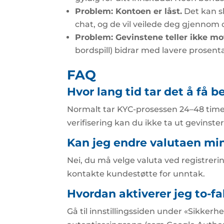
Problem: Kontoen er låst.
Det kan sk
chat, og de vil veilede deg gjennom
Problem: Gevinstene teller ikke m
bordspill) bidrar med lavere prosentan
FAQ
Hvor lang tid tar det å få 
Normalt tar KYC-prosessen 24–48 time
verifisering kan du ikke ta ut gevinster
Kan jeg endre valutaen min
Nei, du må velge valuta ved registreri
kontakte kundestøtte for unntak.
Hvordan aktiverer jeg to-f
Gå til innstillingssiden under «Sikke