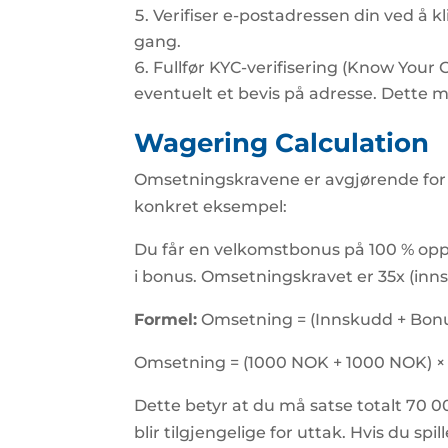
Verifiser e-postadressen din ved å k
gang.
Fullfør KYC-verifisering (Know Your 
eventuelt et bevis på adresse. Dette m
Wagering Calculation
Omsetningskravene er avgjørende for å
konkret eksempel:
Du får en velkomstbonus på 100 % opp
i bonus. Omsetningskravet er 35x (inn
Formel:
Omsetning = (Innskudd + Bonu
Omsetning = (1000 NOK + 1000 NOK) × 
Dette betyr at du må satse totalt 70 
blir tilgjengelige for uttak. Hvis du s