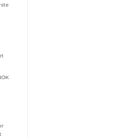
rste
et
 NOK
er
t