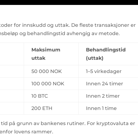
toder for innskudd og uttak. De fleste transaksjoner er
sbeløp og behandlingstid avhengig av metode.
Maksimum
Behandlingstid
uttak
(uttak)
50 000 NOK
1–5 virkedager
100 000 NOK
Innen 24 timer
10 BTC
Innen 2 timer
200 ETH
Innen 1 time
e tid på grunn av bankenes rutiner. For kryptovaluta er
enfor lovens rammer.