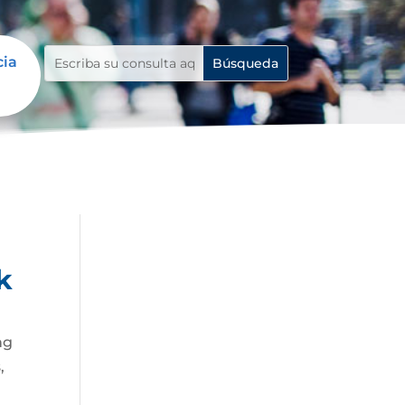
cia
k
ng
,