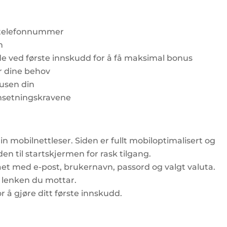
g telefonnummer
n
ode ved første innskudd for å få maksimal bonus
r dine behov
usen din
omsetningskravene
a din mobilnettleser. Siden er fullt mobiloptimalisert og
n til startskjermen for rask tilgang.
maet med e-post, brukernavn, passord og valgt valuta.
å lenken du mottar.
r å gjøre ditt første innskudd.