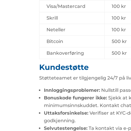
Visa/Mastercard
100 kr
Skrill
100 kr
Neteller
100 kr
Bitcoin
500 kr
Bankoverføring
500 kr
Kundestøtte
Støtteteamet er tilgjengelig 24/7 på liv
Innloggingsproblemer:
Nullstill pas
Bonuskode fungerer ikke:
Sjekk at 
minimumsinnskuddet. Kontakt chat
Uttaksforsinkelse:
Verifiser at KYC-
godkjenning.
Selvutestengelse:
Ta kontakt via e-p