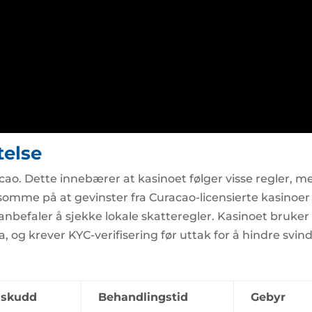
telse
acao. Dette innebærer at kasinoet følger visse regler, m
omme på at gevinster fra Curacao-licensierte kasinoer
 anbefaler å sjekke lokale skatteregler. Kasinoet bruker
, og krever KYC-verifisering før uttak for å hindre svind
nskudd
Behandlingstid
Gebyr