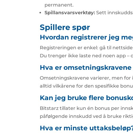
permanent.
Spillansvarsverktøy:
Sett innskudds-
Spillere spør
Hvordan registrerer jeg me
Registreringen er enkel: gå til nettside
Du trenger ikke laste ned noen app – d
Hva er omsetningskravene 
Omsetningskravene varierer, men for 
alltid vilkårene for den spesifikke bon
Kan jeg bruke flere bonusk
Bitstarz tillater kun én bonus per inns
påfølgende innskudd ved å bruke rikt
Hva er minste uttaksbeløp