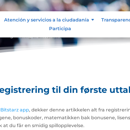
Atención y servicios a la ciudadanía
Transparen
Participa
ra registrering til din første uttak
egistrering til din første utta
l
Bitstarz app
, dekker denne artikkelen alt fra registreri
stegene, bonuskoder, matematikken bak bonusene, lisens
 at du får en smidig spillopplevelse.