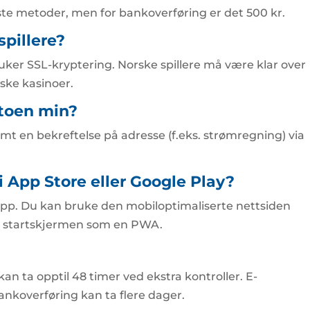
este metoder, men for bankoverføring er det 500 kr.
spillere?
ruker SSL-kryptering. Norske spillere må være klar over
dske kasinoer.
ntoen min?
amt en bekreftelse på adresse (f.eks. strømregning) via
i App Store eller Google Play?
r app. Du kan bruke den mobiloptimaliserte nettsiden
 til startskjermen som en PWA.
n ta opptil 48 timer ved ekstra kontroller. E-
nkoverføring kan ta flere dager.