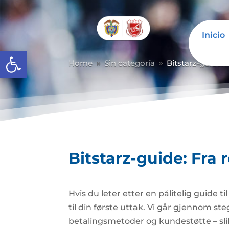
Inicio
Abrir barra de herramientas
Home
Sin categoría
Bitstarz-guide: F
9
9
Bitstarz-guide: Fra r
Hvis du leter etter en pålitelig guide ti
til din første uttak. Vi går gjennom 
betalingsmetoder og kundestøtte – slik