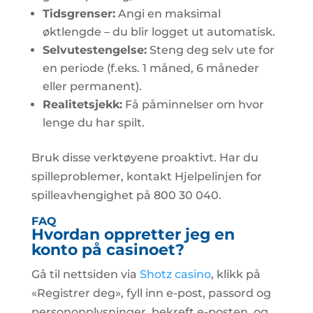
Tidsgrenser:
Angi en maksimal
øktlengde – du blir logget ut automatisk.
Selvutestengelse:
Steng deg selv ute for
en periode (f.eks. 1 måned, 6 måneder
eller permanent).
Realitetsjekk:
Få påminnelser om hvor
lenge du har spilt.
Bruk disse verktøyene proaktivt. Har du
spilleproblemer, kontakt Hjelpelinjen for
spilleavhengighet på 800 30 040.
FAQ
Hvordan oppretter jeg en
konto på casinoet?
Gå til nettsiden via
Shotz casino
, klikk på
«Registrer deg», fyll inn e-post, passord og
personopplysninger, bekreft e-posten, og