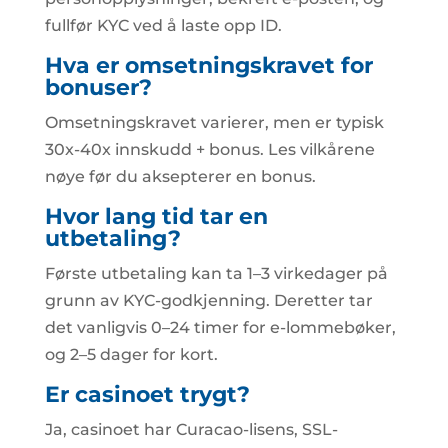
fullfør KYC ved å laste opp ID.
Hva er omsetningskravet for
bonuser?
Omsetningskravet varierer, men er typisk
30x-40x innskudd + bonus. Les vilkårene
nøye før du aksepterer en bonus.
Hvor lang tid tar en
utbetaling?
Første utbetaling kan ta 1–3 virkedager på
grunn av KYC-godkjenning. Deretter tar
det vanligvis 0–24 timer for e-lommebøker,
og 2–5 dager for kort.
Er casinoet trygt?
Ja, casinoet har Curacao-lisens, SSL-