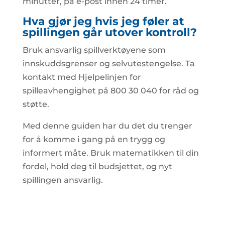
minutter, på e-post innen 24 timer.
Hva gjør jeg hvis jeg føler at
spillingen går utover kontroll?
Bruk ansvarlig spillverktøyene som
innskuddsgrenser og selvutestengelse. Ta
kontakt med Hjelpelinjen for
spilleavhengighet på 800 30 040 for råd og
støtte.
Med denne guiden har du det du trenger
for å komme i gang på en trygg og
informert måte. Bruk matematikken til din
fordel, hold deg til budsjettet, og nyt
spillingen ansvarlig.