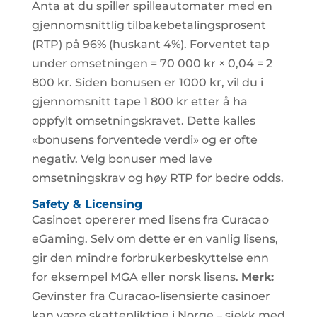
Anta at du spiller spilleautomater med en
gjennomsnittlig tilbakebetalingsprosent
(RTP) på 96% (huskant 4%). Forventet tap
under omsetningen = 70 000 kr × 0,04 = 2
800 kr. Siden bonusen er 1000 kr, vil du i
gjennomsnitt tape 1 800 kr etter å ha
oppfylt omsetningskravet. Dette kalles
«bonusens forventede verdi» og er ofte
negativ. Velg bonuser med lave
omsetningskrav og høy RTP for bedre odds.
Safety & Licensing
Casinoet opererer med lisens fra Curacao
eGaming. Selv om dette er en vanlig lisens,
gir den mindre forbrukerbeskyttelse enn
for eksempel MGA eller norsk lisens.
Merk:
Gevinster fra Curacao-lisensierte casinoer
kan være skattepliktige i Norge – sjekk med