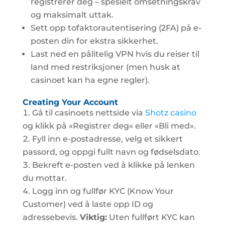
registrerer deg – spesielt omsetningskrav
og maksimalt uttak.
Sett opp tofaktorautentisering (2FA) på e-
posten din for ekstra sikkerhet.
Last ned en pålitelig VPN hvis du reiser til
land med restriksjoner (men husk at
casinoet kan ha egne regler).
Creating Your Account
Gå til casinoets nettside via
Shotz casino
og klikk på «Registrer deg» eller «Bli med».
Fyll inn e-postadresse, velg et sikkert
passord, og oppgi fullt navn og fødselsdato.
Bekreft e-posten ved å klikke på lenken
du mottar.
Logg inn og fullfør KYC (Know Your
Customer) ved å laste opp ID og
adressebevis.
Viktig:
Uten fullført KYC kan