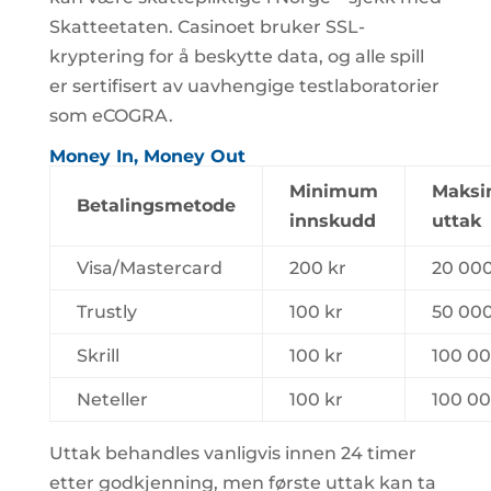
Skatteetaten. Casinoet bruker SSL-
kryptering for å beskytte data, og alle spill
er sertifisert av uavhengige testlaboratorier
som eCOGRA.
Money In, Money Out
Minimum
Maks
Betalingsmetode
innskudd
uttak
Visa/Mastercard
200 kr
20 000
Trustly
100 kr
50 000
Skrill
100 kr
100 00
Neteller
100 kr
100 00
Uttak behandles vanligvis innen 24 timer
etter godkjenning, men første uttak kan ta