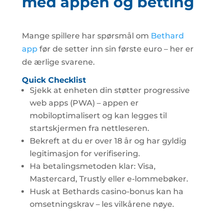
med appen og betting
Mange spillere har spørsmål om
Bethard
app
før de setter inn sin første euro – her er
de ærlige svarene.
Quick Checklist
Sjekk at enheten din støtter progressive
web apps (PWA) – appen er
mobiloptimalisert og kan legges til
startskjermen fra nettleseren.
Bekreft at du er over 18 år og har gyldig
legitimasjon for verifisering.
Ha betalingsmetoden klar: Visa,
Mastercard, Trustly eller e-lommebøker.
Husk at Bethards casino-bonus kan ha
omsetningskrav – les vilkårene nøye.