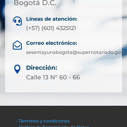
Bogotá D.C.
Líneas de atención:

(+57) (601) 4325121
Correo electrónico:

sesentayunabogota@supernotariado.gov.c
Dirección:

Calle 13 N° 60 - 66
• Términos y condiciones