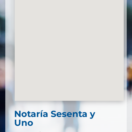
Notaría Sesenta y
Uno