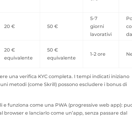
5-7
Po
20 €
50 €
giorni
co
lavorativi
da
20 €
50 €
1-2 ore
N
equivalente
equivalente
edere una verifica KYC completa. I tempi indicati iniziano
cuni metodi (come Skrill) possono escludere i bonus di
obili e funziona come una PWA (progressive web app): pu
al browser e lanciarlo come un’app, senza passare dal