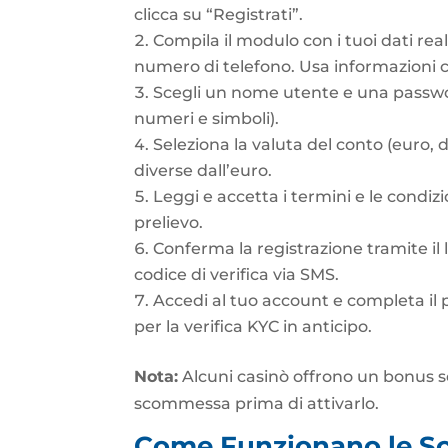
clicca su “Registrati”.
Compila il modulo con i tuoi dati rea
numero di telefono. Usa informazioni 
Scegli un nome utente e una passwor
numeri e simboli).
Seleziona la valuta del conto (euro, do
diverse dall’euro.
Leggi e accetta i termini e le condizio
prelievo.
Conferma la registrazione tramite il 
codice di verifica via SMS.
Accedi al tuo account e completa il 
per la verifica KYC in anticipo.
Nota:
Alcuni casinò offrono un bonus sen
scommessa prima di attivarlo.
Come Funzionano le 