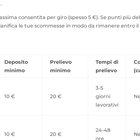
.
sima consentita per giro (spesso 5 €). Se punti più de
 Pianifica le tue scommesse in modo da rimanere entro il
Deposito
Prelievo
Tempi di
C
minimo
minimo
prelievo
(c
3-5
10 €
20 €
giorni
N
lavorativi
24-48
10 €
20 €
N
ore