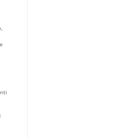
e,
te
nti
i