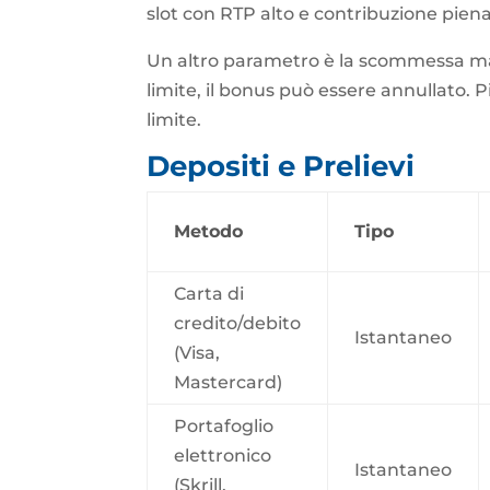
slot con RTP alto e contribuzione piena
Un altro parametro è la scommessa mas
limite, il bonus può essere annullato.
limite.
Depositi e Prelievi
Metodo
Tipo
Carta di
credito/debito
Istantaneo
(Visa,
Mastercard)
Portafoglio
elettronico
Istantaneo
(Skrill,