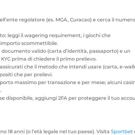
 dell’ente regolatore (es. MGA, Curacao) e cerca il numero
o: leggi il wagering requirement, i giochi che
i importo scommettibile.
 documento valido (carta d’identità, passaporto) e un
a KYC prima di chiedere il primo prelievo.
ssicurati che il metodo che intendi usare (carta, e-wall
ositi che per prelievi.
l’importo massimo per transazione e per mese; alcuni casi
.
: se disponibile, aggiungi 2FA per proteggere il tuo acco
o 18 anni (o l’età legale nel tuo paese). Visita
Sportbet