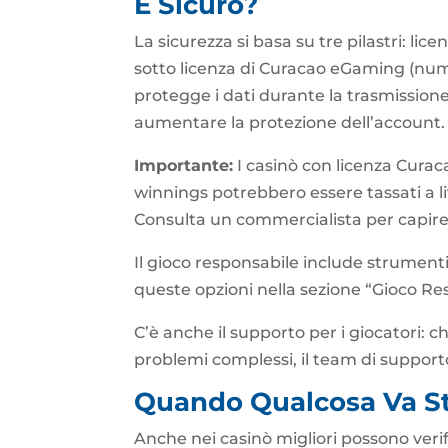
È Sicuro?
La sicurezza si basa su tre pilastri: lice
sotto licenza di Curacao eGaming (numer
protegge i dati durante la trasmissione
aumentare la protezione dell’account.
Importante:
I casinò con licenza Curac
winnings potrebbero essere tassati a li
Consulta un commercialista per capire s
Il gioco responsabile include strumenti
queste opzioni nella sezione “Gioco Res
C’è anche il supporto per i giocatori: 
problemi complessi, il team di support
Quando Qualcosa Va S
Anche nei casinò migliori possono verifi