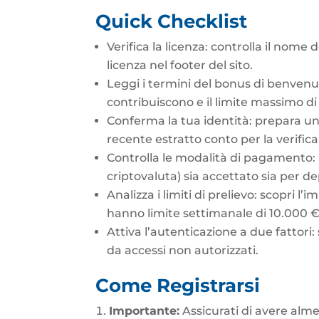
Quick Checklist
Verifica la licenza: controlla il nome
licenza nel footer del sito.
Leggi i termini del bonus di benvenut
contribuiscono e il limite massimo d
Conferma la tua identità: prepara un
recente estratto conto per la verific
Controlla le modalità di pagamento: a
criptovaluta) sia accettato sia per dep
Analizza i limiti di prelievo: scopri 
hanno limite settimanale di 10.000 €
Attiva l’autenticazione a due fattori
da accessi non autorizzati.
Come Registrarsi
Importante:
Assicurati di avere almen