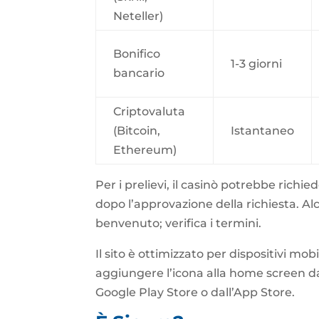
Neteller)
Bonifico
1-3 giorni
bancario
Criptovaluta
(Bitcoin,
Istantaneo
Ethereum)
Per i prelievi, il casinò potrebbe richi
dopo l’approvazione della richiesta. Al
benvenuto; verifica i termini.
Il sito è ottimizzato per dispositivi m
aggiungere l’icona alla home screen d
Google Play Store o dall’App Store.