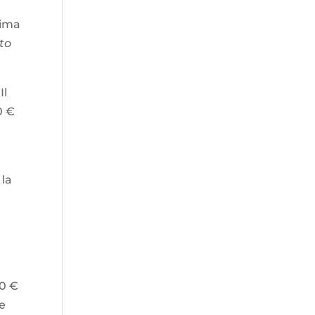
rima
to
Il
0 €
 la
80 €
re